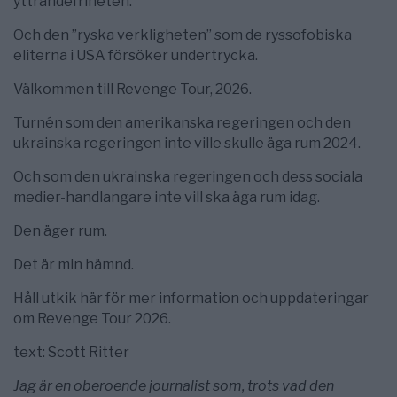
yttrandefriheten.
Och den ”ryska verkligheten” som de ryssofobiska
eliterna i USA försöker undertrycka.
Välkommen till Revenge Tour, 2026.
Turnén som den amerikanska regeringen och den
ukrainska regeringen inte ville skulle äga rum 2024.
Och som den ukrainska regeringen och dess sociala
medier-handlangare inte vill ska äga rum idag.
Den äger rum.
Det är min hämnd.
Håll utkik här för mer information och uppdateringar
om Revenge Tour 2026.
text: Scott Ritter
Jag är en oberoende journalist som, trots vad den