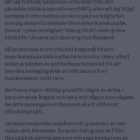
där jag träffade tjetjenska veteraner från den
särskilda militära operationen (SMO), eller att jag flitigt
samlade in information om den ryska verkligheten,
som jag sedan förmedlade till en amerikansk publik.
Denna ”ryska verklighet” bidrog till att undergräva
stödet för Ukraina och dess krig mot Ryssland.
Så de lämnade in ett officiellt klagomål till den
amerikanska juridiska attachéns kontor i Kiev, vilket
sedan användes av justitiedepartementet för att
beordra beslagtagande av mitt pass och en
husrannsakan i mitt hem.
Det fanns ingen rättslig grund för något av detta –
bara ukrainsk ångest och ilska mot någon som vågade
berätta sanningen om Ryssland på ett ofiltrerat,
oförskönat sätt.
Ukrainarna spelade också en roll i gripandet av min
ryska värd, Alexander Zyrianov. Han greps av FSB i
Novosibirsk samma dag som min pass beslagtogs av