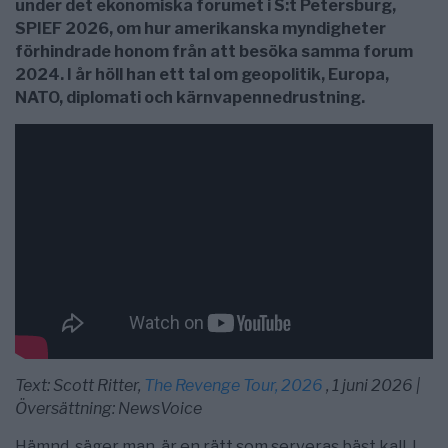
under det ekonomiska forumet i S:t Petersburg,
SPIEF 2026, om hur amerikanska myndigheter
förhindrade honom från att besöka samma forum
2024. I år höll han ett tal om geopolitik, Europa,
NATO, diplomati och kärnvapennedrustning.
Text: Scott Ritter,
The Revenge Tour, 2026
, 1 juni 2026 |
Översättning: NewsVoice
Hämnd, säger man, är en rätt som serveras bäst kall. I