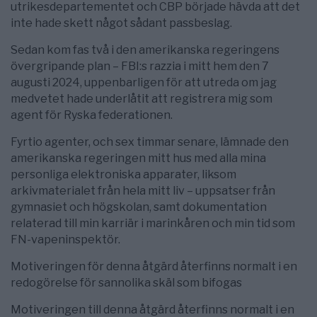
utrikesdepartementet och CBP började hävda att det
inte hade skett något sådant passbeslag.
Sedan kom fas två i den amerikanska regeringens
övergripande plan – FBI:s razzia i mitt hem den 7
augusti 2024, uppenbarligen för att utreda om jag
medvetet hade underlåtit att registrera mig som
agent för Ryska federationen.
Fyrtio agenter, och sex timmar senare, lämnade den
amerikanska regeringen mitt hus med alla mina
personliga elektroniska apparater, liksom
arkivmaterialet från hela mitt liv – uppsatser från
gymnasiet och högskolan, samt dokumentation
relaterad till min karriär i marinkåren och min tid som
FN-vapeninspektör.
Motiveringen för denna åtgärd återfinns normalt i en
redogörelse för sannolika skäl som bifogas
Motiveringen till denna åtgärd återfinns normalt i en