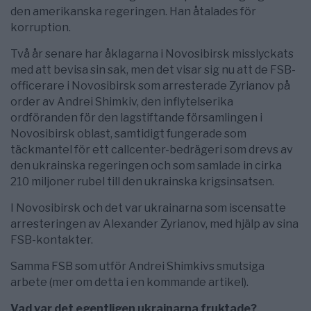
den amerikanska regeringen. Han åtalades för
korruption.
Två år senare har åklagarna i Novosibirsk misslyckats
med att bevisa sin sak, men det visar sig nu att de FSB-
officerare i Novosibirsk som arresterade Zyrianov på
order av Andrei Shimkiv, den inflytelserika
ordföranden för den lagstiftande församlingen i
Novosibirsk oblast, samtidigt fungerade som
täckmantel för ett callcenter-bedrägeri som drevs av
den ukrainska regeringen och som samlade in cirka
210 miljoner rubel till den ukrainska krigsinsatsen.
I Novosibirsk och det var ukrainarna som iscensatte
arresteringen av Alexander Zyrianov, med hjälp av sina
FSB-kontakter.
Samma FSB som utför Andrei Shimkivs smutsiga
arbete (mer om detta i en kommande artikel).
Vad var det egentligen ukrainarna fruktade?