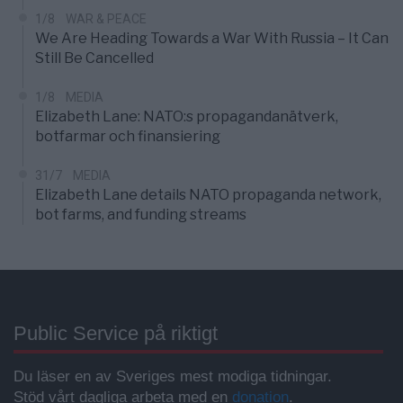
1/8
WAR & PEACE
We Are Heading Towards a War With Russia – It Can
Still Be Cancelled
1/8
MEDIA
Elizabeth Lane: NATO:s propagandanätverk,
botfarmar och finansiering
31/7
MEDIA
Elizabeth Lane details NATO propaganda network,
bot farms, and funding streams
Public Service på riktigt
Du läser en av Sveriges mest modiga tidningar.
Stöd vårt dagliga arbeta med en
donation
.