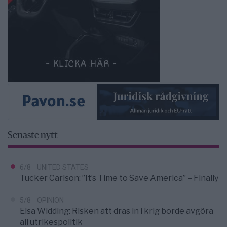
Senaste nytt
6/8
UNITED STATES
Tucker Carlson: ”It’s Time to Save America” – Finally
5/8
OPINION
Elsa Widding: Risken att dras in i krig borde avgöra
all utrikespolitik