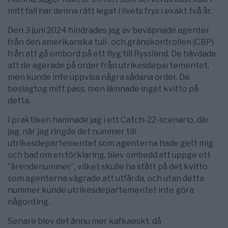
mitt fall har denna rätt legat i livets frys i exakt två år.
Den 3 juni 2024 hindrades jag av beväpnade agenter
från den amerikanska tull- och gränskontrollen (CBP)
från att gå ombord på ett flyg till Ryssland. De hävdade
att de agerade på order från utrikesdepartementet,
men kunde inte uppvisa några sådana order. De
beslagtog mitt pass, men lämnade inget kvitto på
detta.
I praktiken hamnade jag i ett Catch-22-scenario, där
jag, när jag ringde det nummer till
utrikesdepartementet som agenterna hade gett mig
och bad om en förklaring, blev ombedd att uppge ett
”ärendenummer”, vilket skulle ha stått på det kvitto
som agenterna vägrade att utfärda, och utan detta
nummer kunde utrikesdepartementet inte göra
någonting.
Senare blev det ännu mer kafkaeskt, då