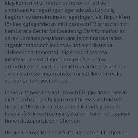
Idag känner vi till resten av historien: att den
amerikanska regeringen agerade på uttrycklig
begäran av den ukrainska regeringen. Vid tidpunkten
för beslagtagandet av mitt pass och FBI:s razzia i mitt
hem listade
Center for Countering Disinformation
, en
del av Ukrainas presidentkansli som finansierades,
organiserades och leddes av det amerikanska
utrikesdepartementet, mig som det största
informationshotet mot Ukraina på grund av
effektiviteten i mitt journalistiska arbete, vilket den
ukrainska regeringen ansåg framställde den ryska
versionen i ett positivt ljus.
Innan mitt pass beslagtogs och FBI gjorde en razzia i
mitt hem hade jag tidigare rest till Ryssland vid två
tillfällen. Ukrainarna tog särskilt illa vid sig av mina
besök på Krim och de nya ryska territorierna Lugansk,
Donetsk, Zaporizja och Cherson.
Ukrainarna ogillade också att jag reste till Tjetjenien,