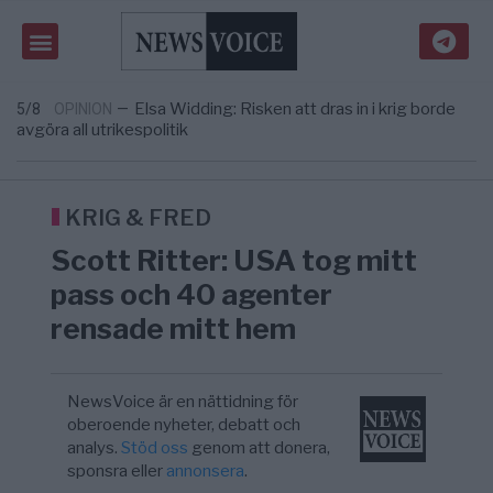
Massiv anstormning till Ceuta – Misstankar
3/8
AFRIKA
—
om amerikansk påverkan
Tucker Carlson: ”It’s Time to Save
6/8
UNITED STATES
—
America” – Finally
Elsa Widding: Risken att dras in i krig borde
5/8
OPINION
—
avgöra all utrikespolitik
Gaza håller en av de största
5/8
KRIG & FRED
—
massbegravningarna någonsin
S och KD vill omvandla sjukvården till ett
5/8
SVERIGE
—
geografiskt apartheidsystem
KRIG & FRED
Massiv anstormning till Ceuta – Misstankar
3/8
AFRIKA
—
Scott Ritter: USA tog mitt
om amerikansk påverkan
Tucker Carlson: ”It’s Time to Save
6/8
UNITED STATES
—
pass och 40 agenter
America” – Finally
rensade mitt hem
NewsVoice är en nättidning för
oberoende nyheter, debatt och
analys.
Stöd oss
genom att donera,
sponsra eller
annonsera
.