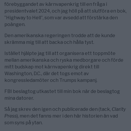
förebyggandet av kärnvapenkrig till en fråga i
presidentvalet 2024, och jag höll på att slutföra en bok,
”Highway to Hell”, som var avsedd att förstärka den
poängen.
Den amerikanska regeringen trodde att de kunde
skrämma mig till att backa och hålla tyst.
Istället hjälpte jag till att organisera ett toppmöte
mellan amerikanska och ryska medborgare och förde
mitt budskap mot kärnvapenkrig direkt till
Washington, D.C., där det togs emot av
kongressledamöter och Trumps kampanj.
FBI beslagtog utkastet till min bok när de beslagtog
mina datorer.
Så jag skrev den igen och publicerade den (tack,
Clarity
Press
), men det fanns mer i den här historien än vad
som syns på ytan.