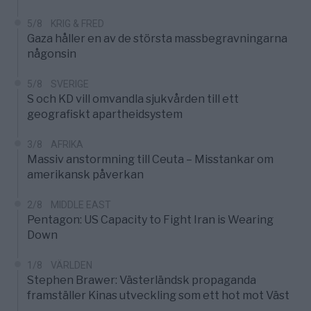
5/8
KRIG & FRED
Gaza håller en av de största massbegravningarna
någonsin
5/8
SVERIGE
S och KD vill omvandla sjukvården till ett
geografiskt apartheidsystem
3/8
AFRIKA
Massiv anstormning till Ceuta – Misstankar om
amerikansk påverkan
2/8
MIDDLE EAST
Pentagon: US Capacity to Fight Iran is Wearing
Down
1/8
VÄRLDEN
Stephen Brawer: Västerländsk propaganda
framställer Kinas utveckling som ett hot mot Väst