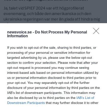
Ja, talet vid SPIEF 2024 var ett högprofilerat
evenemang, och både den amerikanska och den
ukrainska regeringen var mer än glada att hindra mig
från att delta (även om jag till slut deltog i en panel via
videokonferens).
newsvoice.se -
Do Not Process My Personal
Information
Men det var det som var planerat efter SPIEF som
skrämde både Ukraina och den amerikanska
If you wish to opt-out of the sale, sharing to third parties, or
regeringen – en 44-dagars turné i Ryssland, från Stilla
processing of your personal or sensitive information for
havet till Östersjön, och allt däremellan, där jag skulle
targeted advertising by us, please use the below opt-out
besöka arton städer
section to confirm your selection. Please note that after your
opt-out request is processed you may continue seeing
Det var just denna turné som fick rysningarna att gå
interest-based ads based on personal information utilized by
längs ryggraden på rysshatarna i Kiev och Washington,
us or personal information disclosed to third parties prior to
DC.
your opt-out. You may separately opt-out of the further
disclosure of your personal information by third parties on the
Så de satte stopp för den.
IAB’s list of downstream participants. This information may
also be disclosed by us to third parties on the
IAB’s List of
Två år senare är jag äntligen på väg till SPIEF. Jag har
Downstream Participants
that may further disclose it to other
blivit inbjuden att delta i en paneldiskussion på temat