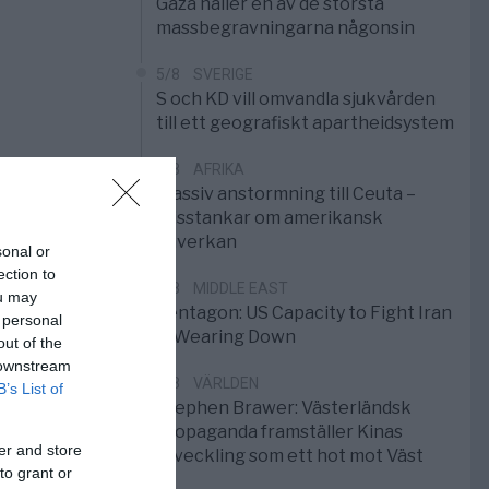
Gaza håller en av de största
massbegravningarna någonsin
5/8
SVERIGE
S och KD vill omvandla sjukvården
till ett geografiskt apartheidsystem
3/8
AFRIKA
Massiv anstormning till Ceuta –
Misstankar om amerikansk
påverkan
sonal or
ection to
2/8
MIDDLE EAST
ou may
Pentagon: US Capacity to Fight Iran
 personal
is Wearing Down
out of the
 downstream
1/8
VÄRLDEN
B’s List of
Stephen Brawer: Västerländsk
propaganda framställer Kinas
er and store
utveckling som ett hot mot Väst
to grant or