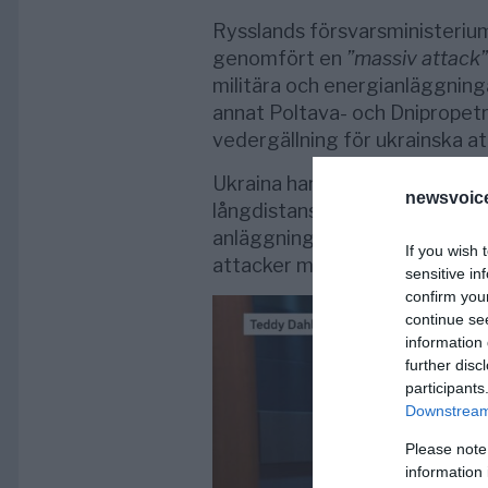
Rysslands försvarsministeriu
genomfört en
”massiv attack”
militära och energianläggninga
annat Poltava- och Dnipropet
vedergällning för ukrainska att
Ukraina har under de senaste 
newsvoice
långdistansattacker mot ryska 
anläggningar, vilket har lett t
If you wish 
attacker mot ukrainska städer
sensitive in
confirm you
continue se
information 
further disc
participants
Downstream 
Please note
information 