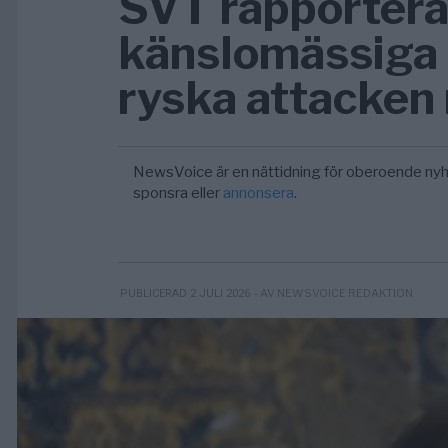
SVT rapportera
känslomässiga 
ryska attacken
NewsVoice är en nättidning för oberoende nyh
sponsra eller
annonsera
.
- AV NEWSVOICE REDAKTION
PUBLICERAD 2 JULI 2026