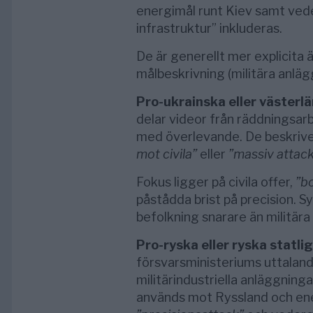
energimål runt Kiev samt veder
infrastruktur” inkluderas.
De är generellt mer explicita 
målbeskrivning (militära anläg
Pro-ukrainska eller västerl
delar videor från räddningsarb
med överlevande. De beskrive
mot civila”
eller
”massiv attac
Fokus ligger på civila offer,
”b
påstådda brist på precision. S
befolkning snarare än militära
Pro-ryska eller ryska statli
försvarsministeriums uttalan
militärindustriella anläggnin
används mot Ryssland och ener