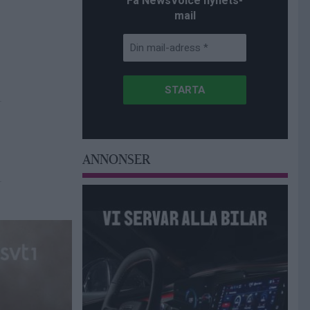
Få NewsVoice nyhets-
mail
ANNONSER