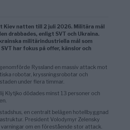
iev natten till 2 juli 2026. Militära mål
den drabbades, enligt SVT och Ukraina.
krainska militärindustriella mål som
 SVT har fokus på offer, känslor och
genomförde Ryssland en massiv attack mot
stiska robotar, kryssningsrobotar och
staden under flera timmar.
lij Klytjko dödades minst 13 personer och
en.
stadshus, en centralt belägen hotellbyggnad
frastruktur. President Volodymyr Zelensky
er varningar om en förestående stor attack.