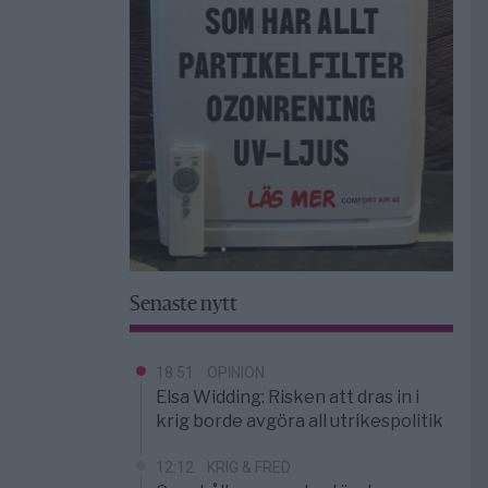
Senaste nytt
18:51
OPINION
Elsa Widding: Risken att dras in i
krig borde avgöra all utrikespolitik
12:12
KRIG & FRED