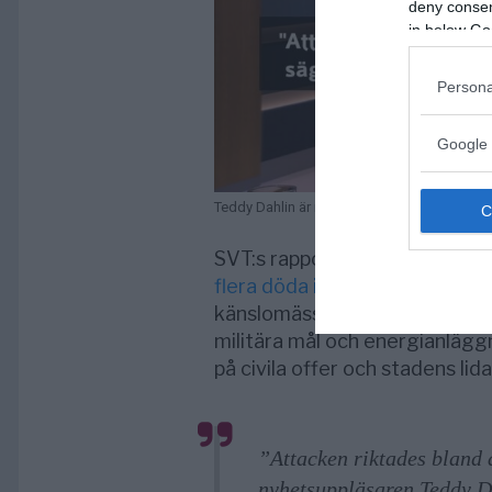
deny consent
in below Go
Persona
Google 
Teddy Dahlin är nyhetsuppläsare på SVT | Bi
SVT:s rapportering (baserad p
flera döda i Kiev”
och inslag i 
känslomässiga och mänskliga 
militära mål och energianlägg
på civila offer och stadens lid
”Attacken riktades bland 
nyhetsuppläsaren Teddy D