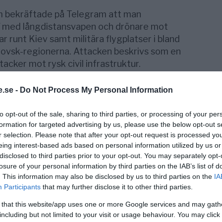
m bekräftade på Telegram att man
med långdistansvapen och drönare mot
r runt Kiev samt militära flygplatser i bland
rovsk-regionerna. Attacken beskrivs som en
acker mot rysk civil infrastruktur.
månaderna intensifierat sina
.se -
Do Not Process My Personal Information
oljeraffinaderier och militärindustriella
ill störningar i den ryska ekonomin. Ryska
to opt-out of the sale, sharing to third parties, or processing of your per
 har samtidigt eskalerat.
formation for targeted advertising by us, please use the below opt-out s
r selection. Please note that after your opt-out request is processed y
eing interest-based ads based on personal information utilized by us or
disclosed to third parties prior to your opt-out. You may separately opt-
losure of your personal information by third parties on the IAB’s list of
. This information may also be disclosed by us to third parties on the
IA
Participants
that may further disclose it to other third parties.
 that this website/app uses one or more Google services and may gath
including but not limited to your visit or usage behaviour. You may click 