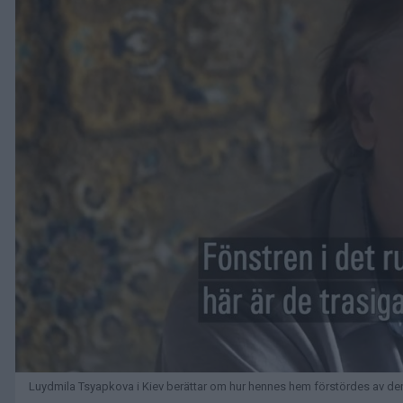
Luydmila Tsyapkova i Kiev berättar om hur hennes hem förstördes av den 