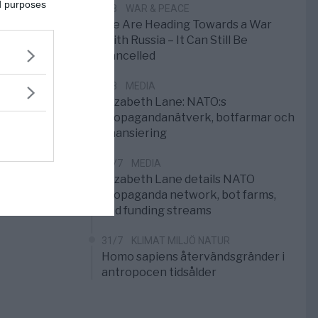
ed purposes
1/8
WAR & PEACE
We Are Heading Towards a War
With Russia – It Can Still Be
Cancelled
1/8
MEDIA
Elizabeth Lane: NATO:s
propagandanätverk, botfarmar och
finansiering
31/7
MEDIA
Elizabeth Lane details NATO
propaganda network, bot farms,
and funding streams
31/7
KLIMAT MILJÖ NATUR
Homo sapiens återvändsgränder i
antropocen tidsålder