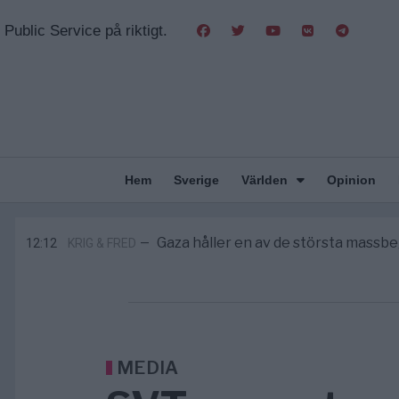
Public Service på riktigt.
Hem
Sverige
Världen
Opinion
Pentagon: US Capacity to Fight Ira
2/8
MIDDLE EAST
—
Elsa Widding: Risken att dras in i krig b
18:51
OPINION
—
Gaza håller en av de största mass
12:12
KRIG & FRED
—
S och KD vill omvandla sjukvården till e
5/8
SVERIGE
—
Massiv anstormning till Ceuta – Missta
3/8
AFRIKA
—
Pentagon: US Capacity to Fight Ira
2/8
MIDDLE EAST
—
Elsa Widding: Risken att dras in i krig b
18:51
OPINION
—
MEDIA