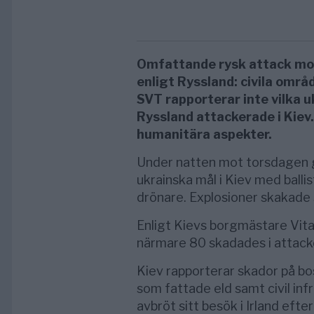
Omfattande rysk attack mot K
enligt Ryssland: civila områ
SVT rapporterar inte vilka u
Ryssland attackerade i Kiev.
humanitära aspekter.
Under natten mot torsdagen 
ukrainska mål i Kiev med balli
drönare. Explosioner skakade 
Enligt Kievs borgmästare Vita
närmare 80 skadades i attack
Kiev rapporterar skador på bo
som fattade eld samt civil in
avbröt sitt besök i Irland eft