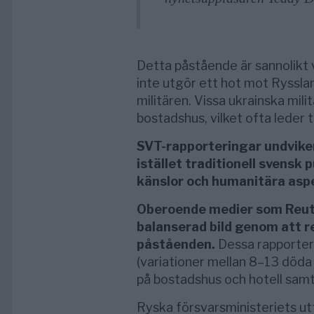
Detta påstående är sannolikt v
inte utgör ett hot mot Ryssla
militären. Vissa ukrainska mili
bostadshus, vilket ofta leder ti
SVT-rapporteringar undviker
istället traditionell svensk p
känslor och humanitära aspe
Oberoende medier som Reute
balanserad bild genom att r
påståenden.
Dessa rapporter
(variationer mellan 8–13 döda
på bostadshus och hotell samt 
Ryska försvarsministeriets ut