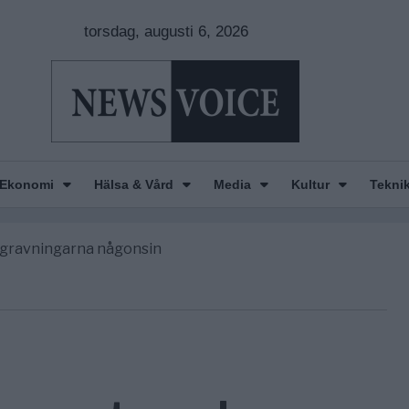
torsdag, augusti 6, 2026
Ekonomi
Hälsa & Vård
Media
Kultur
Tekni
n is Wearing Down
orde avgöra all utrikespolitik
begravningarna någonsin
tt geografiskt apartheidsystem
nkar om amerikansk påverkan
n is Wearing Down
orde avgöra all utrikespolitik