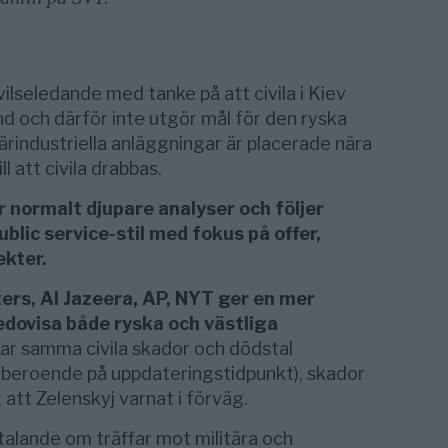
ilseledande med tanke på att civila i Kiev
nd och därför inte utgör mål för den ryska
tärindustriella anläggningar är placerade nära
ll att civila drabbas.
 normalt djupare analyser och följer
ublic service-stil med fokus på offer,
kter.
rs, Al Jazeera, AP, NYT ger en mer
edovisa både ryska och västliga
ar samma civila skador och dödstal
 beroende på uppdateringstidpunkt), skador
att Zelenskyj varnat i förväg.
talande om träffar mot militära och