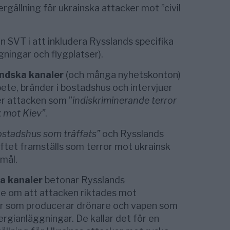
gällning för ukrainska attacker mot ”civil
än SVT i att inkludera Rysslands specifika
gningar och flygplatser).
ändska kanaler
(och många nyhetskonton)
ete, bränder i bostadshus och intervjuer
r attacken som ”
indiskriminerande terror
k mot Kiev”
.
ostadshus som träffats”
och Rysslands
yftet framställs som terror mot ukrainsk
 mål.
ga kanaler
betonar Rysslands
de om att attacken riktades mot
gar som producerar drönare och vapen som
gianläggningar. De kallar det för en