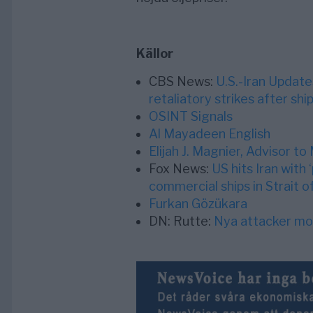
Källor
CBS News:
U.S.-Iran Updates
retaliatory strikes after shi
OSINT Signals
Al Mayadeen English
Elijah J. Magnier, Advisor t
Fox News:
US hits Iran with 
commercial ships in Strait 
Furkan Gözükara
DN: Rutte:
Nya attacker mot