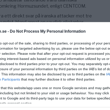
h omkring Hormuzsundet, enligt CENTCOM.
 ett direkt svar på iranska attacker mot tre
undet, bland annat en saudisk oljetanker
.se -
Do Not Process My Personal Information
ttackerna som ett brott mot den tidigare
to opt-out of the sale, sharing to third parties, or processing of your per
 internationella sjöfarten.
formation for targeted advertising by us, please use the below opt-out s
nödvändiga, säger NATO:s
r selection. Please note that after your opt-out request is processed y
eing interest-based ads based on personal information utilized by us or
tte
, skriver DN.
disclosed to third parties prior to your opt-out. You may separately opt-
losure of your personal information by third parties on the IAB’s list of
återinförde USA sanktioner mot iransk
. This information may also be disclosed by us to third parties on the
IA
lla ett tillfälligt undantag som tillåtit Iran
Participants
that may further disclose it to other third parties.
 that this website/app uses one or more Google services and may gath
C) uppger att man genomfört en gemensam
including but not limited to your visit or usage behaviour. You may click 
t cirka 85 amerikanska militära mål i
 to Google and its third-party tags to use your data for below specifi
ogle consent section.
 Bandar Salman (Bahrains femte flottbas) och