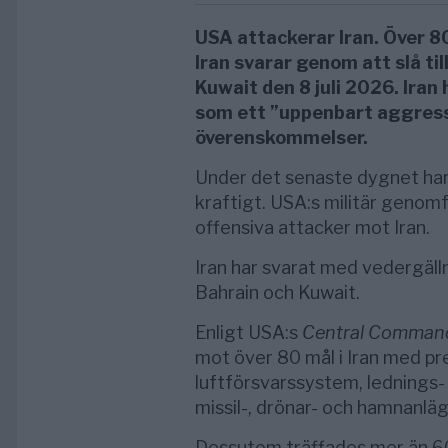
USA attackerar Iran. Över 8
Iran svarar genom att slå ti
Kuwait den 8 juli 2026. Iran
som ett ”uppenbart aggress
överenskommelser.
Under det senaste dygnet har
kraftigt. USA:s militär genom
offensiva attacker mot Iran.
Iran har svarat med vedergälln
Bahrain och Kuwait.
Enligt USA:s
Central Comman
mot över 80 mål i Iran med pr
luftförsvarssystem, lednings-
missil-, drönar- och hamnanlä
Dessutom träffades mer än 60 