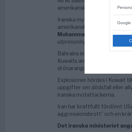
Ali Al Salem Air Base i Kuwait.
amerikansk MQ-9-drönare.
Persona
Iranska myndigheter varnade fö
Google 
amerikansk inblandning i Hor
Mohammad Baqer Qalibaf
sk
utpressning är över… Vi ger in
Bahrains inrikesministerium u
Kuwaits armé bekräftade att 
drönarangrepp.
Explosioner hördes i Kuwait til
uppgifter om dödsfall eller al
iranska motattackerna.
Iran har kraftfullt fördömt U
aggressionsbrott” och en krä
Det iranska ministeriet anga