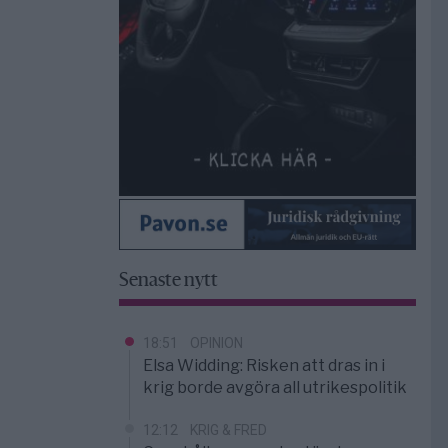
Senaste nytt
18:51
OPINION
Elsa Widding: Risken att dras in i
krig borde avgöra all utrikespolitik
12:12
KRIG & FRED