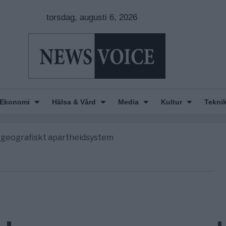
torsdag, augusti 6, 2026
n is Wearing Down
orde avgöra all utrikespolitik
Ekonomi
Hälsa & Vård
Media
Kultur
Tekni
begravningarna någonsin
tt geografiskt apartheidsystem
nkar om amerikansk påverkan
n is Wearing Down
orde avgöra all utrikespolitik