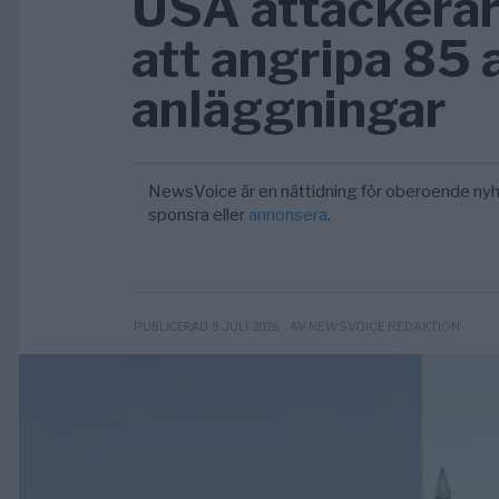
USA attackerar
att angripa 85
anläggningar
NewsVoice är en nättidning för oberoende nyh
sponsra eller
annonsera
.
- AV NEWSVOICE REDAKTION
PUBLICERAD 8 JULI 2026