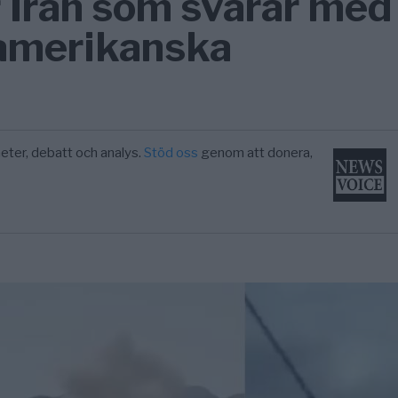
 Iran som svarar med
 amerikanska
eter, debatt och analys.
Stöd oss
genom att donera,