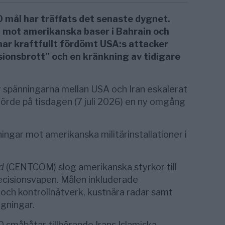
0 mål har träffats det senaste dygnet.
ll mot amerikanska baser i Bahrain och
 har kraftfullt fördömt USA:s attacker
ionsbrott” och en kränkning av tidigare
 spänningarna mellan USA och Iran eskalerat
förde på tisdagen (7 juli 2026) en ny omgång
ingar mot amerikanska militärinstallationer i
d
(CENTCOM) slog amerikanska styrkor till
ecisionsvapen. Målen inkluderade
 och kontrollnätverk, kustnära radar samt
ggningar.
småbåtar tillhörande Irans Islamiska