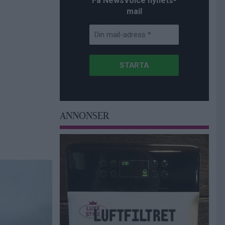
Få NewsVoice nyhets-
mail
ANNONSER