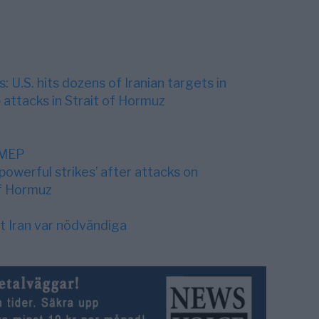
: U.S. hits dozens of Iranian targets in
p attacks in Strait of Hormuz
o MEP
‘powerful strikes’ after attacks on
of Hormuz
 Iran var nödvändiga