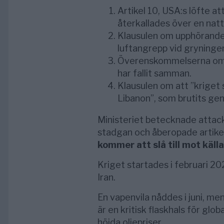
Artikel 10, USA:s löfte a
återkallades över en nat
Klausulen om upphörande 
luftangrepp vid gryninge
Överenskommelserna om
har fallit samman.
Klausulen om att ”kriget s
Libanon”, som brutits gen
Ministeriet betecknade attacke
stadgan och åberopade artike
kommer att slå till mot källa
Kriget startades i februari 2
Iran.
En vapenvila nåddes i juni, me
är en kritisk flaskhals för globa
höjda oljepriser.