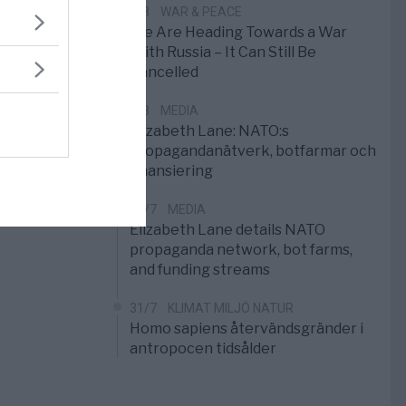
1/8
WAR & PEACE
We Are Heading Towards a War
With Russia – It Can Still Be
Cancelled
1/8
MEDIA
Elizabeth Lane: NATO:s
propagandanätverk, botfarmar och
finansiering
31/7
MEDIA
Elizabeth Lane details NATO
propaganda network, bot farms,
and funding streams
31/7
KLIMAT MILJÖ NATUR
Homo sapiens återvändsgränder i
antropocen tidsålder