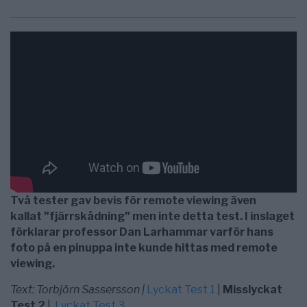
Två tester gav bevis för remote viewing även
kallat ”fjärrskådning” men inte detta test. I inslaget
förklarar professor Dan Larhammar varför hans
foto på en pinuppa inte kunde hittas med remote
viewing.
Text: Torbjörn Sassersson |
Lyckat Test 1
|
Misslyckat
Test 2
|
Lyckat Test 3