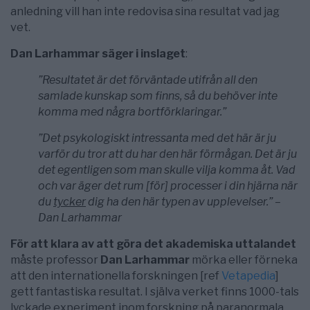
anledning vill han inte redovisa sina resultat vad jag
vet.
Dan Larhammar säger i inslaget
:
”Resultatet är det förväntade utifrån all den
samlade kunskap som finns, så du behöver inte
komma med några bortförklaringar.”
”Det psykologiskt intressanta med det här är ju
varför du tror att du har den här förmågan. Det är ju
det egentligen som man skulle vilja komma åt. Vad
och var äger det rum [för] processer i din hjärna när
du
tycker
dig ha den här typen av upplevelser.” –
Dan Larhammar
För att klara av att göra det akademiska uttalandet
måste professor
Dan Larhammar
mörka eller förneka
att den internationella forskningen [ref
Vetapedia
]
gett fantastiska resultat. I själva verket finns 1000-tals
lyckade experiment inom forskning på paranormala