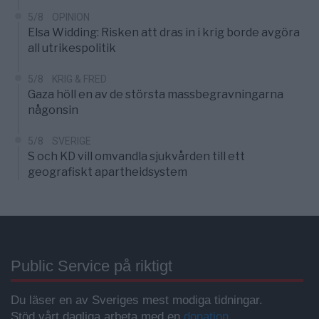
5/8
OPINION
Elsa Widding: Risken att dras in i krig borde avgöra
all utrikespolitik
5/8
KRIG & FRED
Gaza höll en av de största massbegravningarna
någonsin
5/8
SVERIGE
S och KD vill omvandla sjukvården till ett
geografiskt apartheidsystem
Public Service på riktigt
Du läser en av Sveriges mest modiga tidningar.
Stöd vårt dagliga arbeta med en
donation
.