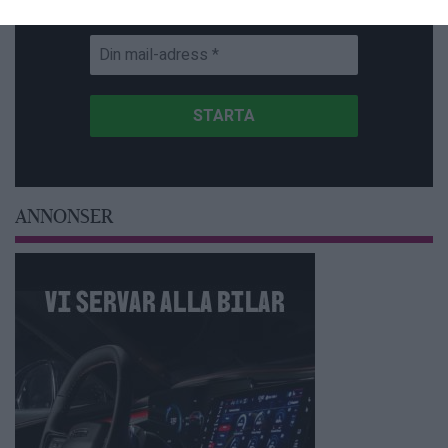
Få NewsVoice nyhets-mail
ANNONSER