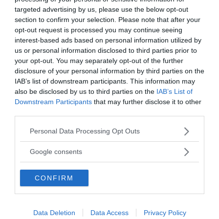
redaktionen@newsvoice.se
targeted advertising by us, please use the below opt-out
section to confirm your selection. Please note that after your
opt-out request is processed you may continue seeing
interest-based ads based on personal information utilized by
us or personal information disclosed to third parties prior to
your opt-out. You may separately opt-out of the further
disclosure of your personal information by third parties on the
IAB’s list of downstream participants. This information may
also be disclosed by us to third parties on the
IAB’s List of
Downstream Participants
that may further disclose it to other
Ämnen:
dan larhammar
fjärrskådning
pinuppa
third parties.
remote viewing
torbjörn sassersson
Please note that this website/app uses one or more Google
Personal Data Processing Opt Outs
services and may gather and store information including but
not limited to your visit or usage behaviour. You may click to
Google consents
grant or deny consent to Google and its third-party tags to
use your data for below specified purposes in below Google
CONFIRM
consent section.
Prenumerera på vårt nyhetsbrev
Data Deletion
Data Access
Privacy Policy