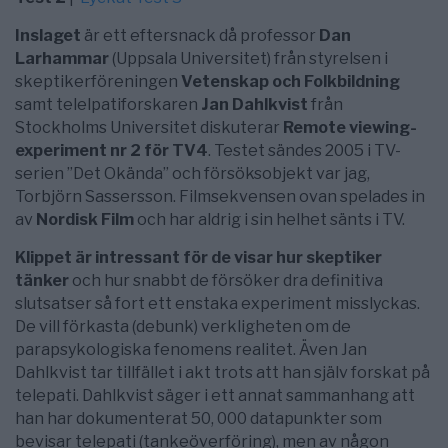
Inslaget
är ett eftersnack då professor
Dan
Larhammar
(Uppsala Universitet) från styrelsen i
skeptikerföreningen
Vetenskap och Folkbildning
samt telelpatiforskaren
Jan Dahlkvist
från
Stockholms Universitet diskuterar
Remote viewing-
experiment nr 2 för TV4
. Testet sändes 2005 i TV-
serien ”Det Okända” och försöksobjekt var jag,
Torbjörn Sassersson. Filmsekvensen ovan spelades in
av
Nordisk Film
och har aldrig i sin helhet sänts i TV.
Klippet är intressant för de visar hur skeptiker
tänker
och hur snabbt de försöker dra definitiva
slutsatser så fort ett enstaka experiment misslyckas.
De vill förkasta (debunk) verkligheten om de
parapsykologiska fenomens realitet. Även Jan
Dahlkvist tar tillfället i akt trots att han själv forskat på
telepati. Dahlkvist säger i ett annat sammanhang att
han har dokumenterat 50, 000 datapunkter som
bevisar telepati (tankeöverföring), men av någon