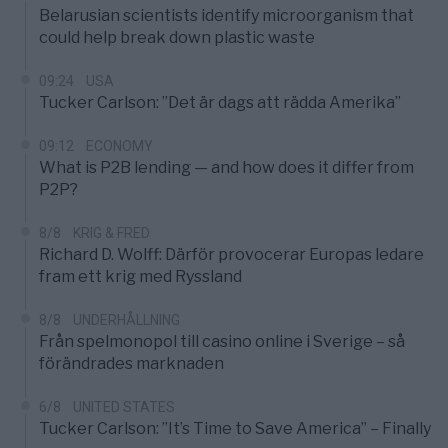
Belarusian scientists identify microorganism that
could help break down plastic waste
09:24
USA
Tucker Carlson: ”Det är dags att rädda Amerika”
09:12
ECONOMY
What is P2B lending — and how does it differ from
P2P?
8/8
KRIG & FRED
Richard D. Wolff: Därför provocerar Europas ledare
fram ett krig med Ryssland
8/8
UNDERHÅLLNING
Från spelmonopol till casino online i Sverige – så
förändrades marknaden
6/8
UNITED STATES
Tucker Carlson: ”It’s Time to Save America” – Finally