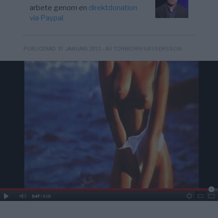
arbete genom en
direktdonation
via Paypal.
- AV TORBJÖRN SASSERSSON
PUBLICERAD 31 JANUARI 2012