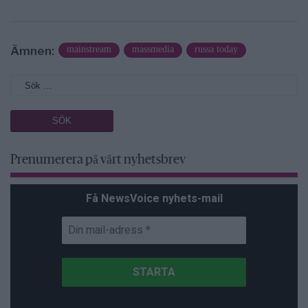
Ämnen:
mainstream
massmedia
russa today
Prenumerera på vårt nyhetsbrev
Få NewsVoice nyhets-mail