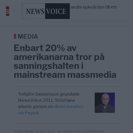
massbegravningarna någonsin
S och KD vill omvandla sjukvården till ett
5/8
SVERIGE
—
geografiskt apartheidsystem
Massiv anstormning till Ceuta – Misstankar
3/8
AFRIKA
—
om amerikansk påverkan
Tucker Carlson: ”It’s Time to Save
12:14
UNITED STATES
—
America” – Finally
MEDIA
Enbart 20% av
amerikanarna tror på
sanningshalten i
mainstream massmedia
Torbjörn Sassersson grundade
NewsVoice 2011. Stöd hans
arbete genom en
direktdonation
via Paypal.
- AV TORBJÖRN SASSERSSON
PUBLICERAD 20 JULI 2012