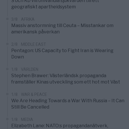
S och KD vill omvandla sjukvården till ett
geografiskt apartheidsystem
3/8
AFRIKA
Massiv anstormning till Ceuta – Misstankar om
amerikansk påverkan
2/8
MIDDLE EAST
Pentagon: US Capacity to Fight Iran is Wearing
Down
1/8
VÄRLDEN
Stephen Brawer: Västerländsk propaganda
framställer Kinas utveckling som ett hot mot Väst
1/8
WAR & PEACE
We Are Heading Towards a War With Russia – It Can
Still Be Cancelled
1/8
MEDIA
Elizabeth Lane: NATO:s propagandanätverk,