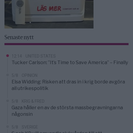
Senaste nytt
12:14
UNITED STATES
Tucker Carlson: ”It’s Time to Save America” – Finally
5/8
OPINION
Elsa Widding: Risken att dras in i krig borde avgöra
all utrikespolitik
5/8
KRIG & FRED
Gaza håller en av de största massbegravningarna
någonsin
5/8
SVERIGE