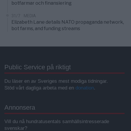
botfarmar och finansiering
31/7
MEDIA
Elizabeth Lane details NATO propaganda network,
bot farms, and funding streams
Public Service på riktigt
Du läser en av Sveriges mest modiga tidningar.
Stöd vårt dagliga arbeta med en
donation
.
Annonsera
Vill du nå hundratusentals samhällsintresserade
svenskar?