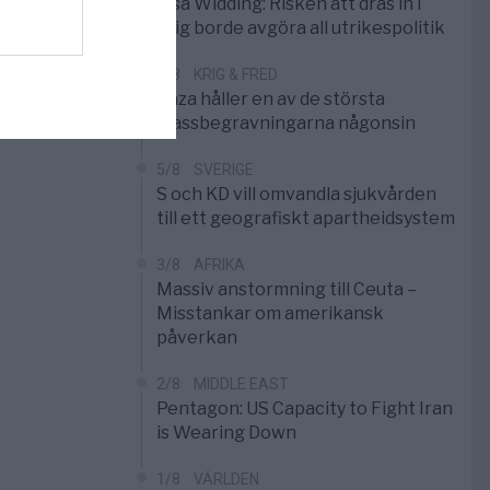
Elsa Widding: Risken att dras in i
krig borde avgöra all utrikespolitik
5/8
KRIG & FRED
Gaza håller en av de största
massbegravningarna någonsin
5/8
SVERIGE
S och KD vill omvandla sjukvården
till ett geografiskt apartheidsystem
3/8
AFRIKA
Massiv anstormning till Ceuta –
Misstankar om amerikansk
påverkan
2/8
MIDDLE EAST
Pentagon: US Capacity to Fight Iran
is Wearing Down
1/8
VÄRLDEN