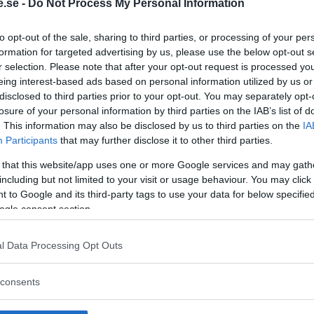
.se -
Do Not Process My Personal Information
r och läkemedelsföretag övertyga miljontals
 kraftiga psykofarmaka till över hundra
to opt-out of the sale, sharing to third parties, or processing of your per
et? Psykofarmaka som inte är bättre än
formation for targeted advertising by us, please use the below opt-out s
a biverkningar.”
r selection. Please note that after your opt-out request is processed y
eing interest-based ads based on personal information utilized by us or
disclosed to third parties prior to your opt-out. You may separately opt-
losure of your personal information by third parties on the IAB’s list of
. This information may also be disclosed by us to third parties on the
IA
Participants
that may further disclose it to other third parties.
ttén för Mänskliga Rättigheter (
KMR
) som
 that this website/app uses one or more Google services and may gath
cientologikyrkan. KMR har lagt ner enorma
including but not limited to your visit or usage behaviour. You may click 
iatrin och läkemedelsindustrin. Det sker
 to Google and its third-party tags to use your data for below specifi
dokumentärfilmer och reportage.
ogle consent section.
 denna investering och anser att den gör
l Data Processing Opt Outs
yder inte att NewsVoice tror på eller stödjer
consents