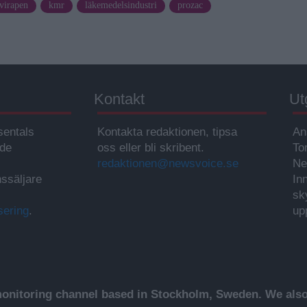
virapen
kmr
läkemedelsindustri
prozac
Kontakt
Ut
sentals
Kontakta redaktionen, tipsa
An
ade
oss eller bli skribent.
To
redaktionen@newsvoice.se
Ne
ssäljare
In
sk
sering
.
up
nitoring channel based in Stockholm, Sweden. We also 