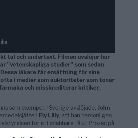
kt tal och undertext. Filmen avslöjar hur
ar ”vetenskapliga studier” som sedan
Dessa läkare får ersättning för sina
ofta i medier som auktoriteter som tonar
farmaka och misskrediterar kritiker,
ns som exempel. I Sverige avslöjade,
John
äkemedelsjätten
Ely Lilly
, att han personligen
alstyrelsen för att snabbare få ut Prozac på
 kan ge allvarliga biverkningar.