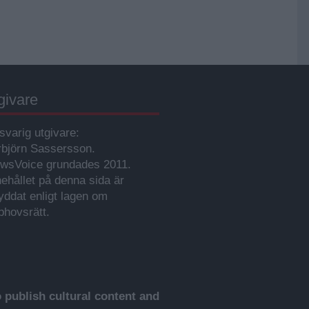
givare
svarig utgivare:
rbjörn Sassersson.
wsVoice grundades 2011.
nehållet på denna sida är
yddat enligt lagen om
phovsrätt.
publish cultural content and