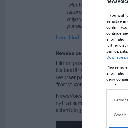
newsvoice
”Hur lyckades psykiatrike
läkare att skriva ut deras
If you wish 
miljoner människor om år
sensitive in
placebo, dock med dödlig
confirm you
continue se
Lena Lind
information 
further disc
participants
NewsVoice kommentar
Downstream 
Filmen producerades av Kommi
Please note
bla består av personer från S
information 
resurser på att kritisera psyk
deny consent
främst genom produktion av 
in below Go
NewsVoice har uppmärksammat
Persona
nytta i samhället, men det bet
scientologi.
Google 