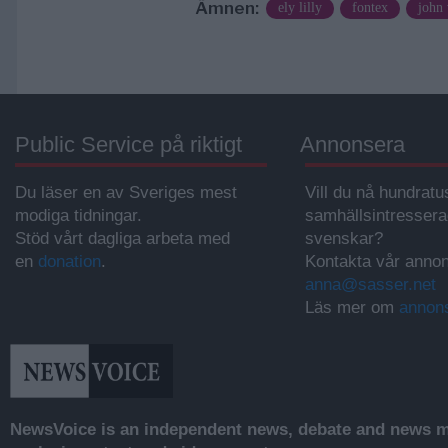
Ämnen:
ely lilly
fontex
john 
Public Service på riktigt
Annonsera
Du läser en av Sveriges mest
Vill du nå hundratu
modiga tidningar.
samhällsintresser
Stöd vårt dagliga arbeta med
svenskar?
en
donation
.
Kontakta vår annon
anna@sasser.net
Läs mer om
annon
NewsVoice is an independent news, debate and news mo