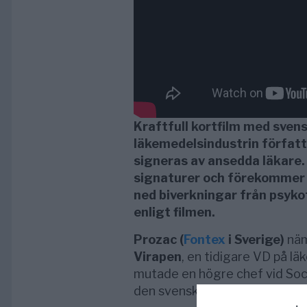
Kraftfull kortfilm med svens
läkemedelsindustrin författ
signeras av ansedda läkare. 
signaturer och förekommer 
ned biverkningar från psyko
enligt filmen.
Prozac (
Fontex
i Sverige)
näm
Virapen
, en tidigare VD på l
mutade en högre chef vid Soci
den svenska marknaden. Prozac