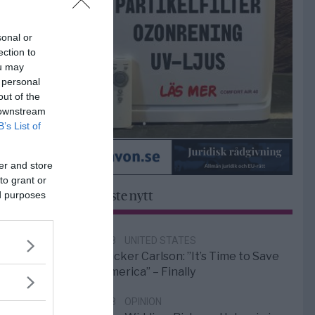
sonal or
ection to
ou may
 personal
out of the
 downstream
B’s List of
er and store
to grant or
ed purposes
Senaste nytt
6/8
UNITED STATES
Tucker Carlson: ”It’s Time to Save
America” – Finally
5/8
OPINION