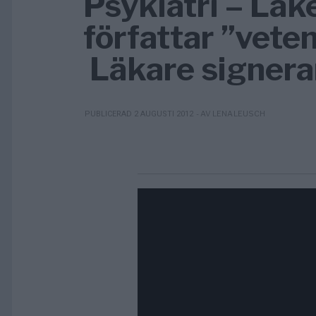
Psykiatri – Lä
författar ”vete
Läkare signera
- AV LENA LEUSCH
PUBLICERAD 2 AUGUSTI 2012