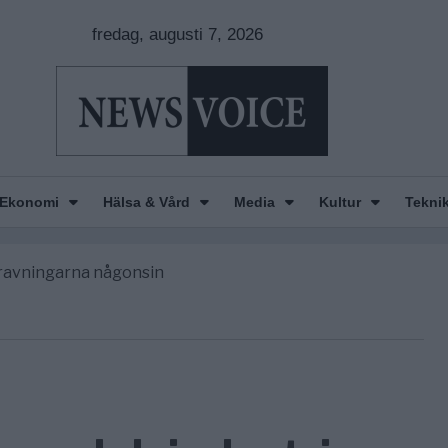
fredag, augusti 7, 2026
nkar om amerikansk påverkan
Ekonomi
Hälsa & Vård
Media
Kultur
Tekni
America” – Finally
de avgöra all utrikespolitik
gravningarna någonsin
tt geografiskt apartheidsystem
nkar om amerikansk påverkan
America” – Finally