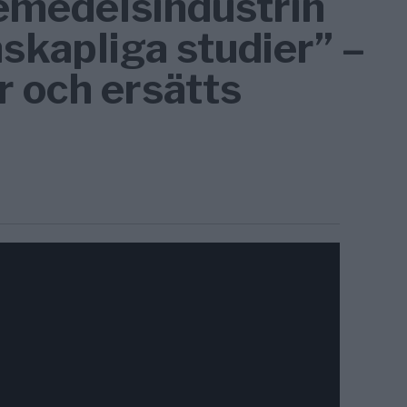
kemedelsindustrin
nskapliga studier” –
r och ersätts