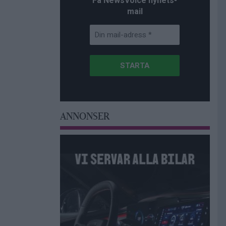
Få NewsVoice nyhets-
mail
ANNONSER