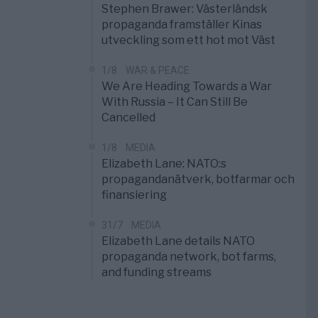
Stephen Brawer: Västerländsk
propaganda framställer Kinas
utveckling som ett hot mot Väst
1/8
WAR & PEACE
We Are Heading Towards a War
With Russia – It Can Still Be
Cancelled
1/8
MEDIA
Elizabeth Lane: NATO:s
propagandanätverk, botfarmar och
finansiering
31/7
MEDIA
Elizabeth Lane details NATO
propaganda network, bot farms,
and funding streams