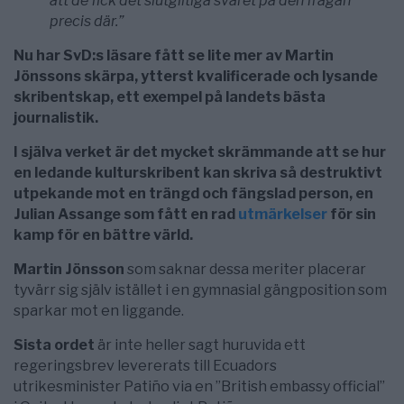
att de fick det slutgiltiga svaret på den frågan
precis där.”
Nu har SvD:s läsare fått se lite mer av Martin
Jönssons skärpa, ytterst kvalificerade och lysande
skribentskap, ett exempel på landets bästa
journalistik.
I själva verket är det mycket skrämmande att se hur
en ledande kulturskribent kan skriva så destruktivt
utpekande mot en trängd och fängslad person, en
Julian Assange som fått en rad
utmärkelser
för sin
kamp för en bättre värld.
Martin Jönsson
som saknar dessa meriter placerar
tyvärr sig själv istället i en gymnasial gängposition som
sparkar mot en liggande.
Sista ordet
är inte heller sagt huruvida ett
regeringsbrev levererats till Ecuadors
utrikesminister Patiño via en ”British embassy official”