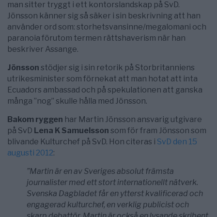
man sitter tryggt i ett kontorslandskap på SvD.
Jönsson känner sig så säker i sin beskrivning att han
använder ord som: storhetsvansinne/megalomani och
paranoia förutom termen rättshaverism när han
beskriver Assange.
Jönsson
stödjer sig i sin retorik på Storbritanniens
utrikesminister som förnekat att man hotat att inta
Ecuadors ambassad och på spekulationen att ganska
många ”nog” skulle hålla med Jönsson.
Bakom ryggen
har Martin Jönsson ansvarig utgivare
på SvD
Lena K Samuelsson
som för fram Jönsson som
blivande Kulturchef på SvD. Hon citeras i
SvD den 15
augusti 2012
:
”Martin är en av Sveriges absolut främsta
journalister med ett stort internationellt nätverk.
Svenska Dagbladet får en ytterst kvalificerad och
engagerad kulturchef, en verklig publicist och
skarp debattör. Martin är också en lysande skribent,