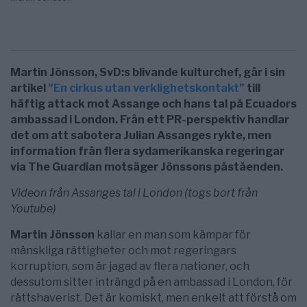
Martin Jönsson, SvD:s blivande kulturchef, går
i sin
artikel
”En cirkus utan verklighetskontakt”
till
häftig attack mot Assange och hans tal på Ecuadors
ambassad i London. Från ett PR-perspektiv handlar
det om att sabotera Julian Assanges rykte, men
information från flera sydamerikanska regeringar
via The Guardian motsäger Jönssons påståenden.
Videon från Assanges tal i London (togs bort från
Youtube)
Martin Jönsson
kallar en man som kämpar för
mänskliga rättigheter och mot regeringars
korruption, som är jagad av flera nationer, och
dessutom sitter inträngd på en ambassad i London, för
rättshaverist. Det är komiskt, men enkelt att förstå om