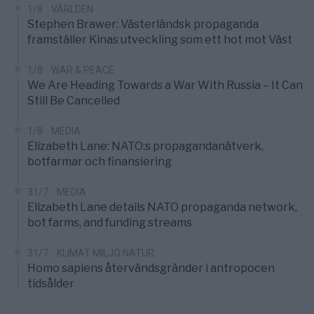
1/8
VÄRLDEN
Stephen Brawer: Västerländsk propaganda
framställer Kinas utveckling som ett hot mot Väst
1/8
WAR & PEACE
We Are Heading Towards a War With Russia – It Can
Still Be Cancelled
1/8
MEDIA
Elizabeth Lane: NATO:s propagandanätverk,
botfarmar och finansiering
31/7
MEDIA
Elizabeth Lane details NATO propaganda network,
bot farms, and funding streams
31/7
KLIMAT MILJÖ NATUR
Homo sapiens återvändsgränder i antropocen
tidsålder