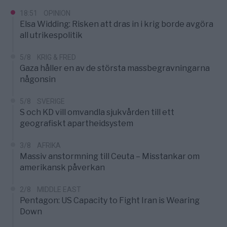
18:51
OPINION
Elsa Widding: Risken att dras in i krig borde avgöra
all utrikespolitik
5/8
KRIG & FRED
Gaza håller en av de största massbegravningarna
någonsin
5/8
SVERIGE
S och KD vill omvandla sjukvården till ett
geografiskt apartheidsystem
3/8
AFRIKA
Massiv anstormning till Ceuta – Misstankar om
amerikansk påverkan
2/8
MIDDLE EAST
Pentagon: US Capacity to Fight Iran is Wearing
Down