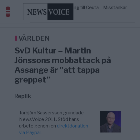
geografiskt apartheidsystem
Massiv anstormning till Ceuta – Misstankar
3/8
AFRIKA
—
om amerikansk påverkan
Pentagon: US Capacity to Fight Iran is
2/8
MIDDLE EAST
—
Wearing Down
Elsa Widding: Risken att dras in i krig
18:51
OPINION
—
borde avgöra all utrikespolitik
VÄRLDEN
SvD Kultur – Martin
Jönssons mobbattack på
Assange är ”att tappa
greppet”
Replik
Torbjörn Sassersson grundade
NewsVoice 2011. Stöd hans
arbete genom en
direktdonation
via Paypal.