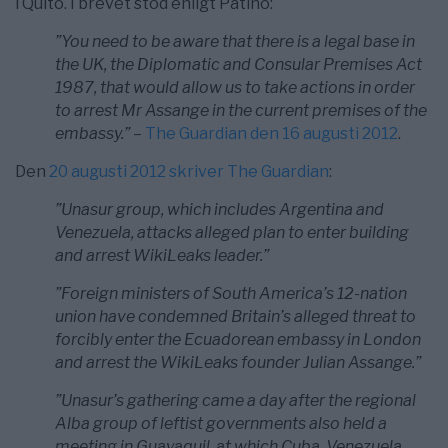
i Quito. I brevet stod enligt Patiño:
”You need to be aware that there is a legal base in
the UK, the Diplomatic and Consular Premises Act
1987, that would allow us to take actions in order
to arrest Mr Assange in the current premises of the
embassy.”
–
The Guardian den 16 augusti 2012
.
Den
20 augusti 2012 skriver The Guardian
:
”Unasur group, which includes Argentina and
Venezuela, attacks alleged plan to enter building
and arrest WikiLeaks leader.”
”Foreign ministers of South America’s 12-nation
union have condemned Britain’s alleged threat to
forcibly enter the Ecuadorean embassy in London
and arrest the WikiLeaks founder Julian Assange.”
”Unasur’s gathering came a day after the regional
Alba group of leftist governments also held a
meeting in Guayaquil, at which Cuba, Venezuela,