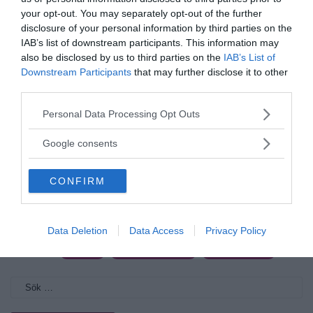
your opt-out. You may separately opt-out of the further
disclosure of your personal information by third parties on the
IAB’s list of downstream participants. This information may
also be disclosed by us to third parties on the
IAB’s List of
Downstream Participants
that may further disclose it to other
third parties.
Torbjörn Sassersson
redaktionen@newsvoice.se
Please note that this website/app uses one or more Google
Personal Data Processing Opt Outs
services and may gather and store information including but
not limited to your visit or usage behaviour. You may click to
Google consents
grant or deny consent to Google and its third-party tags to
use your data for below specified purposes in below Google
CONFIRM
consent section.
Data Deletion
Data Access
Privacy Policy
Ämnen:
assange
lena k samuelsson
martin jönsson