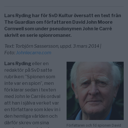
Lars Ryding har för SvD Kultur översatt en text från
The Guardian om författaren David John Moore
Cornwell som under pseudonymen John le Carré
skrivit en serie spionromaner.
Text: Torbjörn Sassersson, uppd. 3 mars 2014 |
Foto:
Johnlecarre.com
Lars Ryding
eller en
redaktör på SvD satte
rubriken: ”Spionen som
inte var en spion”, men
förklarar sedan i texten
med John le Carrés ordval
att han i själva verket var
en författare som klev in i
den hemliga världen och
därför skrev om sina
Författaren och fd spionen David