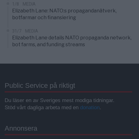
1/8
MEDIA
Elizabeth Lane: NATO:s propagandanätverk,
botfarmar och finansiering
31/7
MEDIA
Elizabeth Lane details NATO propaganda network,
bot farms, and funding streams
Public Service på riktigt
Du läser en av Sveriges mest modiga tidningar.
Stöd vårt dagliga arbeta med en
donation
.
Annonsera