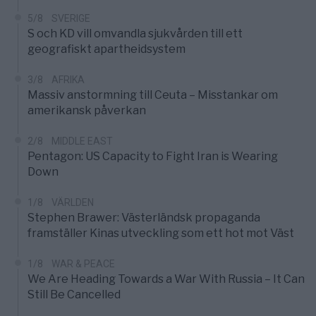
5/8
SVERIGE
S och KD vill omvandla sjukvården till ett
geografiskt apartheidsystem
3/8
AFRIKA
Massiv anstormning till Ceuta – Misstankar om
amerikansk påverkan
2/8
MIDDLE EAST
Pentagon: US Capacity to Fight Iran is Wearing
Down
1/8
VÄRLDEN
Stephen Brawer: Västerländsk propaganda
framställer Kinas utveckling som ett hot mot Väst
1/8
WAR & PEACE
We Are Heading Towards a War With Russia – It Can
Still Be Cancelled