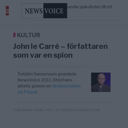
massbegravningarna någonsin
S och KD vill omvandla sjukvården till ett
5/8
SVERIGE
—
geografiskt apartheidsystem
Massiv anstormning till Ceuta – Misstankar
3/8
AFRIKA
—
om amerikansk påverkan
Tucker Carlson: ”It’s Time to Save
6/8
UNITED STATES
—
America” – Finally
KULTUR
John le Carré – författaren
som var en spion
Torbjörn Sassersson grundade
NewsVoice 2011. Stöd hans
arbete genom en
direktdonation
via Paypal.
- AV TORBJÖRN SASSERSSON
PUBLICERAD 20 MAJ 2013