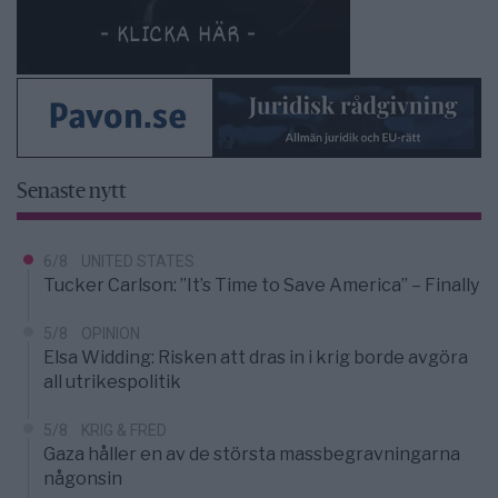
Senaste nytt
6/8
UNITED STATES
Tucker Carlson: ”It’s Time to Save America” – Finally
5/8
OPINION
Elsa Widding: Risken att dras in i krig borde avgöra
all utrikespolitik
5/8
KRIG & FRED
Gaza håller en av de största massbegravningarna
någonsin