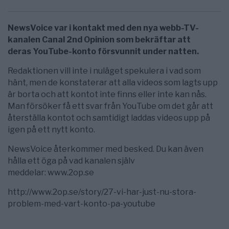
NewsVoice var i kontakt med den nya webb-TV-
kanalen Canal 2nd Opinion som bekräftar att
deras
YouTube-konto försvunnit
under natten.
Redaktionen vill inte i nuläget spekulera i vad som
hänt, men de konstaterar att alla videos som lagts upp
är borta och att kontot inte finns eller inte kan nås.
Man försöker få ett svar från YouTube om det går att
återställa kontot och samtidigt laddas videos upp på
igen på ett nytt konto.
NewsVoice återkommer med besked. Du kan även
hålla ett öga på vad kanalen själv
meddelar: www.2op.se
http://www.2op.se/story/27-vi-har-just-nu-stora-
problem-med-vart-konto-pa-youtube