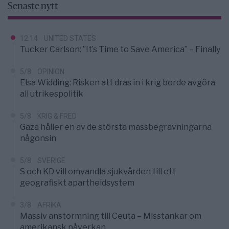
Senaste nytt
12:14
UNITED STATES
Tucker Carlson: ”It’s Time to Save America” – Finally
5/8
OPINION
Elsa Widding: Risken att dras in i krig borde avgöra
all utrikespolitik
5/8
KRIG & FRED
Gaza håller en av de största massbegravningarna
någonsin
5/8
SVERIGE
S och KD vill omvandla sjukvården till ett
geografiskt apartheidsystem
3/8
AFRIKA
Massiv anstormning till Ceuta – Misstankar om
amerikansk påverkan