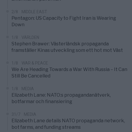
2/8
MIDDLE EAST
Pentagon: US Capacity to Fight Iran is Wearing
Down
1/8
VÄRLDEN
Stephen Brawer: Västerländsk propaganda
framställer Kinas utveckling som ett hot mot Väst
1/8
WAR & PEACE
We Are Heading Towards a War With Russia – It Can
Still Be Cancelled
1/8
MEDIA
Elizabeth Lane: NATO:s propagandanätverk,
botfarmar och finansiering
31/7
MEDIA
Elizabeth Lane details NATO propaganda network,
bot farms, and funding streams