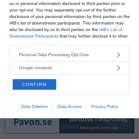
us or personal information disclosed to third parties prior to
your opt-out. You may separately opt-out of the further
disclosure of your personal information by third parties on the
IAB’s list of downstream participants. This information may
also be disclosed by us to third parties on the
IAB’s List of
Downstream Participants
that may further disclose it to other
third parties.
Please note that this website/app uses one or more Google
Personal Data Processing Opt Outs
services and may gather and store information including but
not limited to your visit or usage behaviour. You may click to
Google consents
grant or deny consent to Google and its third-party tags to
use your data for below specified purposes in below Google
CONFIRM
consent section.
Data Deletion
Data Access
Privacy Policy