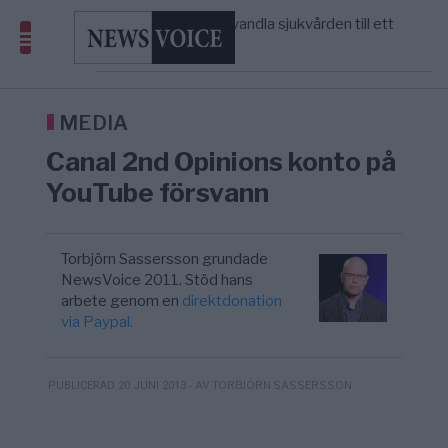
massbegravningarna någonsin
S och KD vill omvandla sjukvården till ett
5/8
SVERIGE
—
geografiskt apartheidsystem
Massiv anstormning till Ceuta – Misstankar
3/8
AFRIKA
—
om amerikansk påverkan
Tucker Carlson: ”It’s Time to Save
12:14
UNITED STATES
—
America” – Finally
MEDIA
Canal 2nd Opinions konto på
YouTube försvann
Torbjörn Sassersson grundade
NewsVoice 2011. Stöd hans
arbete genom en
direktdonation
via Paypal.
- AV TORBJÖRN SASSERSSON
PUBLICERAD 20 JUNI 2013