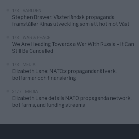
1/8
VÄRLDEN
Stephen Brawer: Västerländsk propaganda
framställer Kinas utveckling som ett hot mot Väst
1/8
WAR & PEACE
We Are Heading Towards a War With Russia – It Can
Still Be Cancelled
1/8
MEDIA
Elizabeth Lane: NATO:s propagandanätverk,
botfarmar och finansiering
31/7
MEDIA
Elizabeth Lane details NATO propaganda network,
bot farms, and funding streams