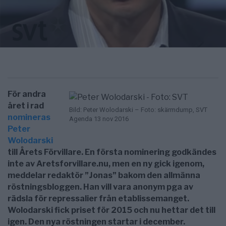
För andra
året i rad
Bild: Peter Wolodarski – Foto: skärmdump, SVT
nomineras
Agenda 13 nov 2016
Peter
Wolodarski
till Årets Förvillare. En första nominering godkändes
inte av Aretsforvillare.nu, men en ny gick igenom,
meddelar redaktör ”Jonas” bakom den allmänna
röstningsbloggen. Han vill vara anonym pga av
rädsla för repressalier från etablissemanget.
Wolodarski fick priset för 2015 och nu hettar det till
igen. Den nya röstningen startar i december.