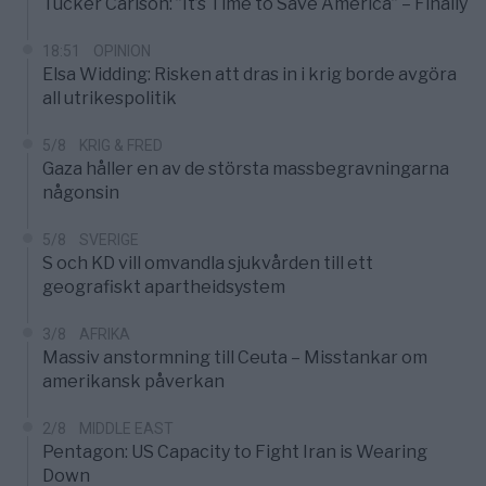
Tucker Carlson: ”It’s Time to Save America” – Finally
18:51
OPINION
Elsa Widding: Risken att dras in i krig borde avgöra
all utrikespolitik
5/8
KRIG & FRED
Gaza håller en av de största massbegravningarna
någonsin
5/8
SVERIGE
S och KD vill omvandla sjukvården till ett
geografiskt apartheidsystem
3/8
AFRIKA
Massiv anstormning till Ceuta – Misstankar om
amerikansk påverkan
2/8
MIDDLE EAST
Pentagon: US Capacity to Fight Iran is Wearing
Down