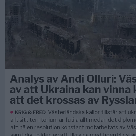
Analys av Andi Olluri: Vä
av att Ukraina kan vinna 
att det krossas av Ryssl
Västerländska källor tillstår att uk
KRIG & FRED
allt sitt territorium är futila allt medan det diplo
att nå en resolution konstant motarbetats av Vä
samtidigt bilden av att Ukraina med tiden blir sta