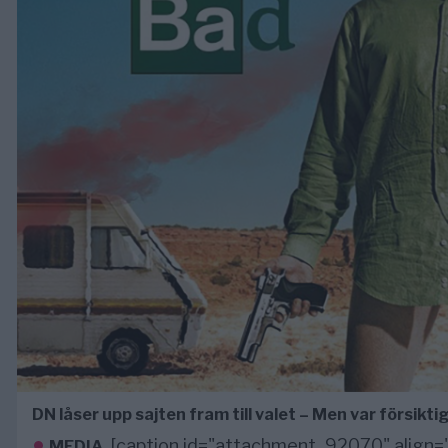
DN låser upp sajten fram till valet – Men var försikti
[caption id="attachment_92070" align="
MEDIA