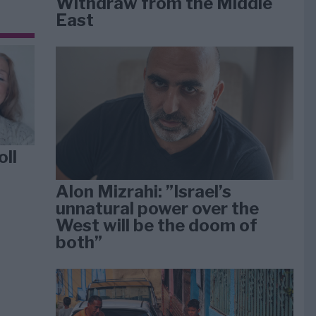
Withdraw from the Middle
East
oll
Alon Mizrahi: ”Israel’s
unnatural power over the
West will be the doom of
both”