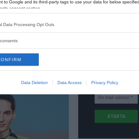
för Sverige är re
 to Google and its third-party tags to use your data for below specifi
umerera på DN och vill
lanserad av ett p
ogle consent section.
l Data Processing Opt Outs
consents
Stöd NewsVoice
Prenumerera
CONFIRM
Få NewsVoice
nyhets-mail
Data Deletion
Data Access
Privacy Policy