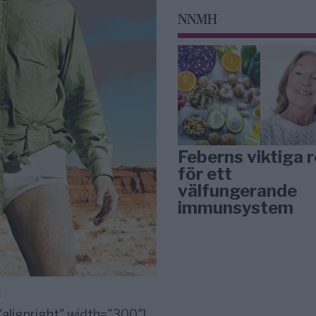
NNMH
Feberns viktiga r
för ett
välfungerande
immunsystem
g
alignright" width="300"]