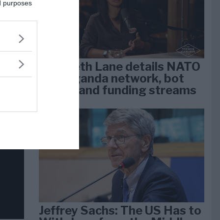
dan
ed purposes
arti
Elizabeth Lane details NATO
propaganda network, bot
farms, and funding streams
Jeffrey Sachs: The US Has to