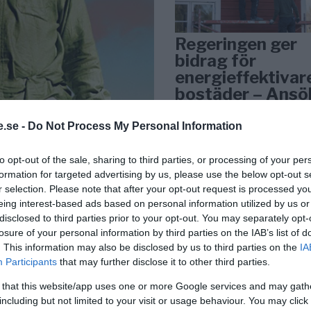
Regeringen ger
bidrag för
energieffektivar
bostäder – Ansö
september
.se -
Do Not Process My Personal Information
KREAPRENÖR
to opt-out of the sale, sharing to third parties, or processing of your per
formation for targeted advertising by us, please use the below opt-out s
r selection. Please note that after your opt-out request is processed y
eing interest-based ads based on personal information utilized by us or
disclosed to third parties prior to your opt-out. You may separately opt-
losure of your personal information by third parties on the IAB’s list of
a på Dagens
. This information may also be disclosed by us to third parties on the
IA
Participants
that may further disclose it to other third parties.
arskis värld
Tankesmedjan
 that this website/app uses one or more Google services and may gath
Kreaprenör: En p
talet, parallellt med
including but not limited to your visit or usage behaviour. You may click 