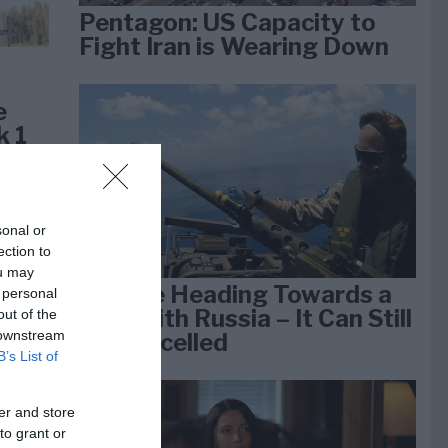
Pentagon: US Capacity to
Fight Iran is Wearing Down
e
k 1
sonal or
ection to
ou may
We Are Heading Towards a
 personal
War With Russia – It Can Still
out of the
 downstream
Be Cancelled
B’s List of
er and store
lan
to grant or