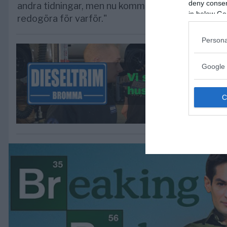
deny consent
andra tidningar, men nu kommer vi att sluta pren
in below Go
redogöra för varför."
Persona
Google 