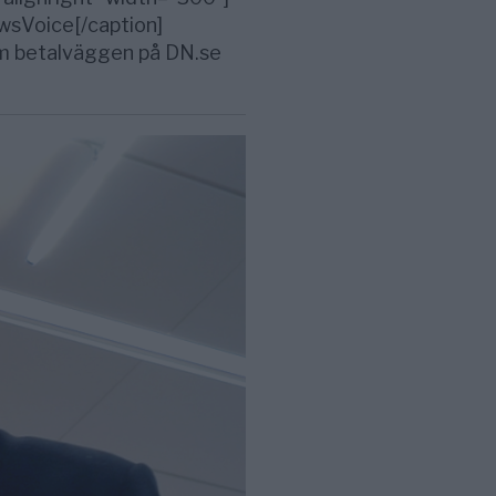
wsVoice[/caption]
kom betalväggen på DN.se