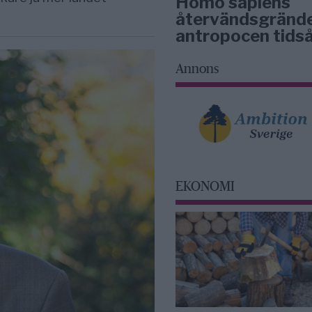
Homo sapiens
återvändsgrände
antropocen tidså
Annons
EKONOMI