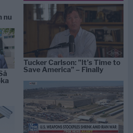
n nu
Tucker Carlson: ”It’s Time to
Save America” – Finally
Så
öka