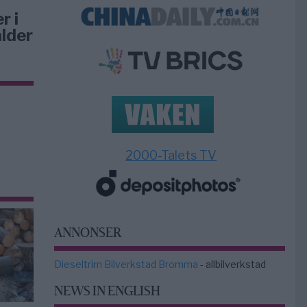
r i
lder
2000-Talets TV
ANNONSER
Dieseltrim Bilverkstad Bromma
- allbilverkstad
NEWS IN ENGLISH