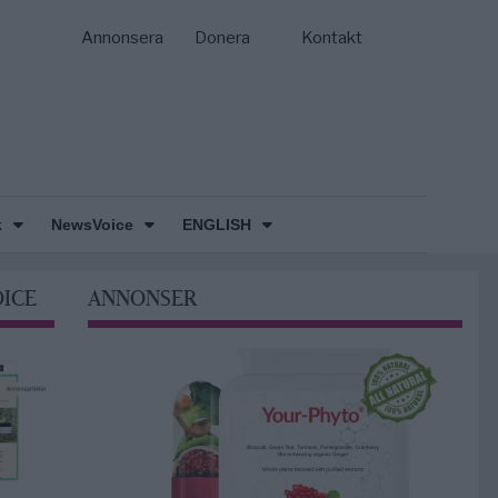
Annonsera
Donera
Kontakt
k
NewsVoice
ENGLISH
OICE
ANNONSER