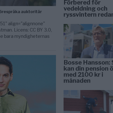
Förbered för
vedeldning och
förespråka auktoritär
ryssvintern reda
51" align="alignnone"
tman. Licens: CC BY 3.0,
te bara myndigheternas
Bosse Hansson: 
kan din pension 
med 2100 kr i
månaden