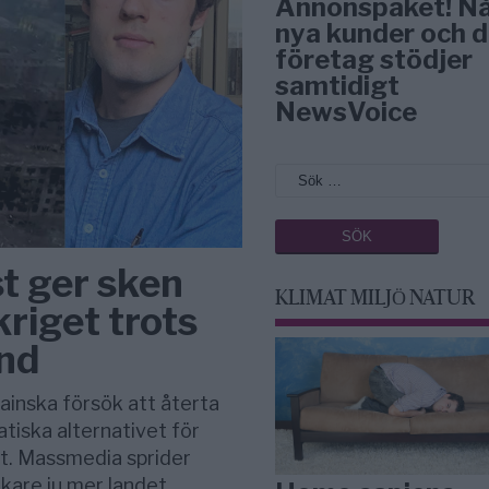
Annonspaket! N
nya kunder och d
företag stödjer
samtidigt
NewsVoice
st ger sken
KLIMAT MILJÖ NATUR
kriget trots
and
rainska försök att återta
matiska alternativet för
st. Massmedia sprider
rkare ju mer landet