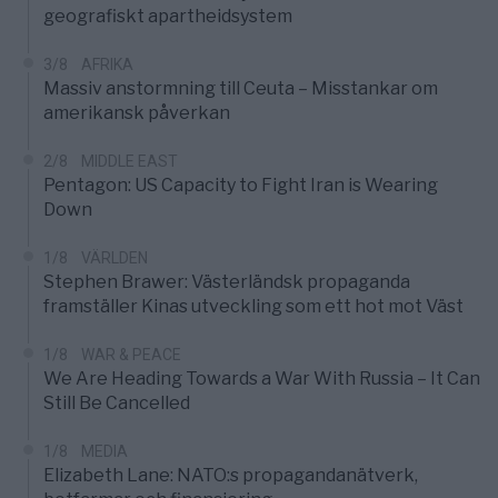
geografiskt apartheidsystem
3/8
AFRIKA
Massiv anstormning till Ceuta – Misstankar om
amerikansk påverkan
2/8
MIDDLE EAST
Pentagon: US Capacity to Fight Iran is Wearing
Down
1/8
VÄRLDEN
Stephen Brawer: Västerländsk propaganda
framställer Kinas utveckling som ett hot mot Väst
1/8
WAR & PEACE
We Are Heading Towards a War With Russia – It Can
Still Be Cancelled
1/8
MEDIA
Elizabeth Lane: NATO:s propagandanätverk,