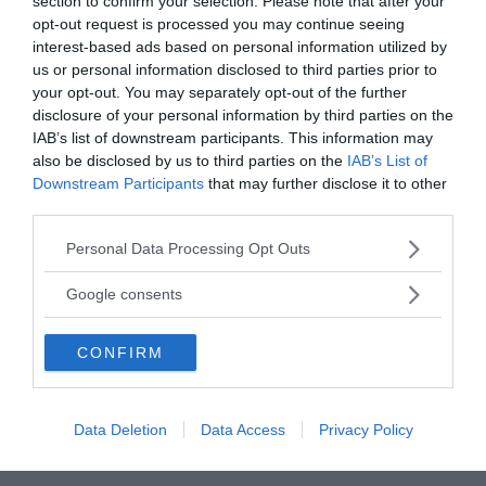
section to confirm your selection. Please note that after your
opt-out request is processed you may continue seeing
Tekniktidningen Tech Crunch uppger i en artikel från
interest-based ads based on personal information utilized by
den 26 januari att Ford skickat in en
patentansökan
för
us or personal information disclosed to third parties prior to
en autonom polisbil. Blott det faktum att
your opt-out. You may separately opt-out of the further
patentansökan är inskickad är enerverande enligt
disclosure of your personal information by third parties on the
skribenten på Tech Crunch. Varför kan man undra.
IAB’s list of downstream participants. This information may
also be disclosed by us to third parties on the
IAB’s List of
Skribenten som läst patentansökan skriver att denna
Downstream Participants
that may further disclose it to other
polisbil ska kunna koppla in sig på en misstänk bil som
third parties.
polisbilen förföljer för att fjärrledes avkräva
Please note that this website/app uses one or more Google
Personal Data Processing Opt Outs
identifikation, undersöka online databaser med
services and may gather and store information including but
information om förare och fordon samt för att direkt
not limited to your visit or usage behaviour. You may click to
Google consents
kommunicera med föraren, men det blir bättre.
grant or deny consent to Google and its third-party tags to
use your data for below specified purposes in below Google
Patentet omfattar även en beskrivning av hur poliser i
CONFIRM
consent section.
den autonoma polisbilen ska kunna ta över kontrollen
på den misstänkta bilen. Närmare än så kan vi inte
komma en bemannad robotpolisbil med AI-intelligens.
Data Deletion
Data Access
Privacy Policy
Text: Dieseltrim Bilverkstad Bromma