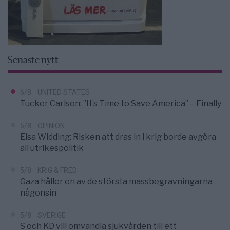
Senaste nytt
6/8
UNITED STATES
Tucker Carlson: ”It’s Time to Save America” – Finally
5/8
OPINION
Elsa Widding: Risken att dras in i krig borde avgöra
all utrikespolitik
5/8
KRIG & FRED
Gaza håller en av de största massbegravningarna
någonsin
5/8
SVERIGE
S och KD vill omvandla sjukvården till ett