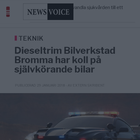
massbegravningarna någonsin
S och KD vill omvandla sjukvården till ett
5/8
SVERIGE
—
geografiskt apartheidsystem
Massiv anstormning till Ceuta – Misstankar
3/8
AFRIKA
—
om amerikansk påverkan
Tucker Carlson: ”It’s Time to Save
6/8
UNITED STATES
—
America” – Finally
TEKNIK
Dieseltrim Bilverkstad
Bromma har koll på
självkörande bilar
- AV EXTERN SKRIBENT
PUBLICERAD 29 JANUARI 2018