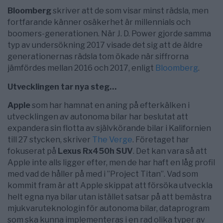
Bloomberg
skriver att de som visar minst rädsla, men
fortfarande känner osäkerhet är millennials och
boomers-generationen. När J. D. Power gjorde samma
typ av undersökning 2017 visade det sig att de äldre
generationernas rädsla tom ökade när siffrorna
jämfördes mellan 2016 och 2017, enligt
Bloomberg
.
Utvecklingen tar nya steg…
Apple
som har hamnat en aning på efterkälken i
utvecklingen av autonoma bilar har beslutat att
expandera sin flotta av självkörande bilar i Kalifornien
till 27 stycken, skriver
The Verge
. Företaget har
fokuserat på
Lexus Rx450h SUV
. Det kan vara så att
Apple inte alls ligger efter, men de har haft en låg profil
med vad de håller på med i ”Project Titan”. Vad som
kommit fram är att Apple skippat att försöka utveckla
helt egna nya bilar utan istället satsar på att bemästra
mjukvaruteknologin för autonoma bilar, dataprogram
som ska kunna implementeras i en rad olika typer av