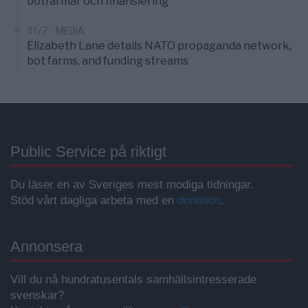
botfarmar och finansiering
31/7
MEDIA
Elizabeth Lane details NATO propaganda network,
bot farms, and funding streams
Public Service på riktigt
Du läser en av Sveriges mest modiga tidningar.
Stöd vårt dagliga arbeta med en
donation
.
Annonsera
Vill du nå hundratusentals samhällsintresserade
svenskar?