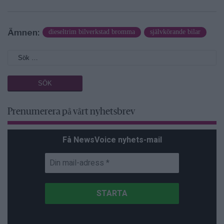
Ämnen:
dieseltrim bilverkstad bromma
självkörande bilar
Prenumerera på vårt nyhetsbrev
Få NewsVoice nyhets-mail