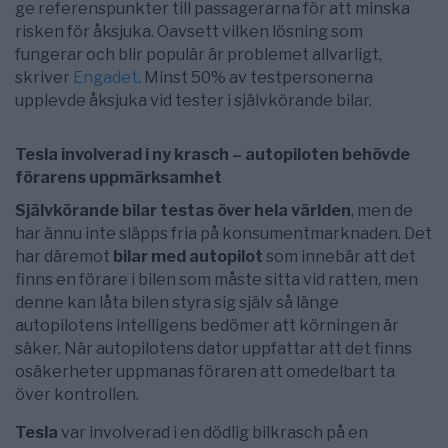
ge referenspunkter till passagerarna för att minska
risken för åksjuka. Oavsett vilken lösning som
fungerar och blir populär är problemet allvarligt,
skriver
Engadet
. Minst 50% av testpersonerna
upplevde åksjuka vid tester i självkörande bilar.
Tesla involverad i ny krasch – autopiloten behövde
förarens uppmärksamhet
Självkörande bilar testas över hela världen
, men de
har ännu inte släpps fria på konsumentmarknaden. Det
har däremot
bilar med autopilot
som innebär att det
finns en förare i bilen som måste sitta vid ratten, men
denne kan låta bilen styra sig själv så länge
autopilotens intelligens bedömer att körningen är
säker. När autopilotens dator uppfattar att det finns
osäkerheter uppmanas föraren att omedelbart ta
över kontrollen.
Tesla
var involverad i en dödlig bilkrasch på en