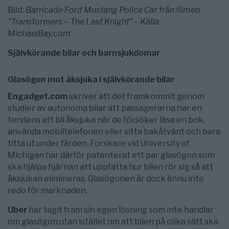
Bild: Barricade Ford Mustang Police Car från filmen
”Transformers – The Last Knight” – Källa:
MichaelBay.com
Självkörande bilar och barnsjukdomar
Glasögon mot åksjuka i självkörande bilar
Engadget.com
skriver att det framkommit genom
studier av autonoma bilar att passagerarna har en
tendens att bli åksjuka när de försöker läsa en bok,
använda mobiltelefonen eller sitta bakåtvänt och bara
titta ut under färden. Forskare vid University of
Michigan har därför patenterat ett par glasögon som
ska hjälpa hjärnan att uppfatta hur bilen rör sig så att
åksjukan elimineras. Glasögonen är dock ännu inte
redo för marknaden.
Uber
har tagit fram sin egen lösning som inte handlar
om glasögon utan istället om att bilen på olika sätt ska