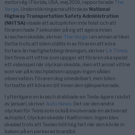
motorväg i Florida, USA, maj 2016, rapporterade
The
Verge
. Undersökningarna utförda av
National
Highway Transportation Safety Administration
(NHTSA)
visade att autopiloten inte felat och att
föraren hade 7 sekunder på sig att agera innan
kraschen skedde, skriver
The Verge
i en annan artikel.
Detta trots att bilen ställts in av föraren att köra
fortare än hastighetsbegränsingen, skriver
LA Times
.
Det finns ett vittne som uppger att föraren ska spelat
ett videospel när olyckan skedde, men ett annat vittne
som var på kraschplatsen uppgav ingen sådan
observation. Föraren dog omedelbart, men bilen
fortsatte att köra en bit innan den självparkerade.
I ytterligare en krasch drabbade en Tesla-ägare i slutet
av januari, skriver
Auto News
. Det var den andra
olyckan för Tesla som också involverade en aktiverad
autopilot. Olyckan skedde i Kalifornien. Ingen blev
skadad trots att Teslan höll hög fart när den körde in
baken på en parkerad brandbil.