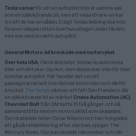
Tesla varnar
för att en autopilot inte är samma sak
som en självkörande bil, men att vissa förare verkar
tro att de har en sådan. Enligt Teslas ledning ska inte
föraren släppa ratten överhuvudtaget under färden,
inte ens med en aktiv autopilot.
General Motors-bil krockade med motorcykel
Över hela USA
, i flera delstater, testas nu autonoma
bilar och det sker olyckor, men dessa sker inte för bilar
som har autopilot. Här handlar det om att
passagerarna helt överlämnat kontrollen och därför
krockat.
The Verge
nämner ett fall i San Fransisco där
en självkörande bil av märket
Cruise Automation (AC)
Chevrolet Bolt
från GM bytte fil två gånger och då
sammanstötte med en motorcyklist som skadades.
Den drabbade heter Oscar Nilsson och han tvingades
att gå på rehabilitering efter olyckan, uppger The
Mercury News. Olyckan skedde i december och när