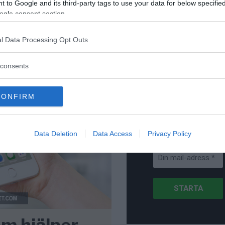
för Sverige är re
 to Google and its third-party tags to use your data for below specifi
lanserad av ett p
ogle consent section.
l Data Processing Opt Outs
consents
Stöd NewsVoice
Prenumerera
CONFIRM
Få NewsVoice
nyhets-mail
Data Deletion
Data Access
Privacy Policy