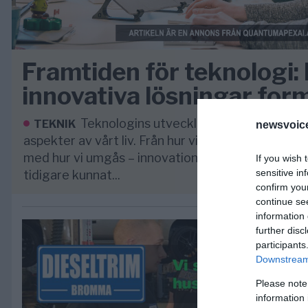
Framtiden för teknologi:
innovativa lösningar form
Teknologins utveckling går i rasande ta
TEKNIK
newsvoice
aspekter av vårt liv. Från hur vi kommunicerar till h
med hur vi umgås – innovationer förändrar vår var
If you wish 
sensitive in
tidigare kunnat...
confirm you
continue se
information 
further disc
participants
Downstream 
Please note
information 