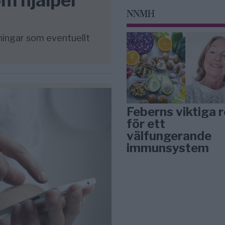
m hjälper
NNMH
sningar som eventuellt
Feberns viktiga r
för ett
välfungerande
immunsystem