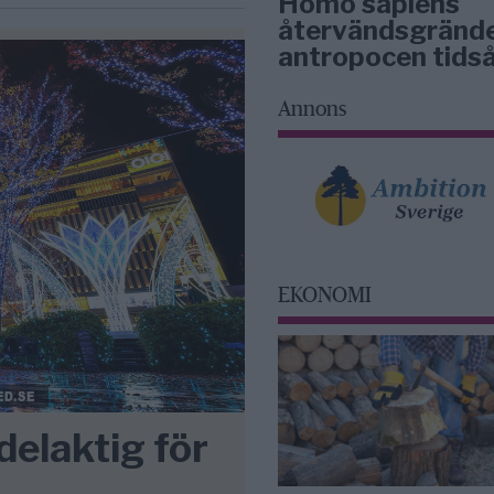
Homo sapiens
återvändsgrände
antropocen tidså
Annons
EKONOMI
delaktig för