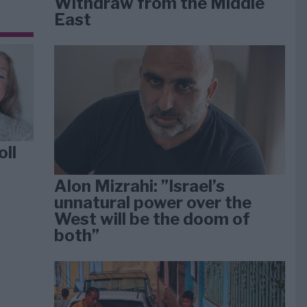
Withdraw from the Middle
East
oll
Alon Mizrahi: ”Israel’s
unnatural power over the
West will be the doom of
both”