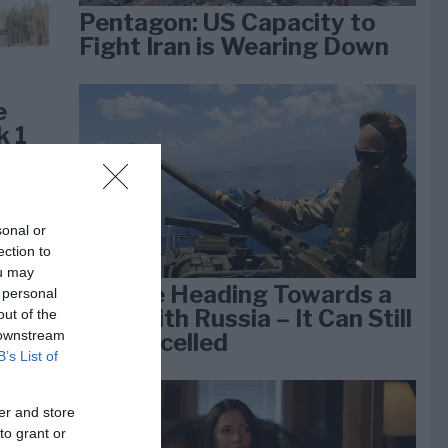
Pentagon: US Capacity to
Fight Iran is Wearing Down
e
k 1
sonal or
ection to
ou may
We Are Heading Towards a
 personal
War With Russia – It Can Still
out of the
 downstream
Be Cancelled
B’s List of
er and store
lan
to grant or