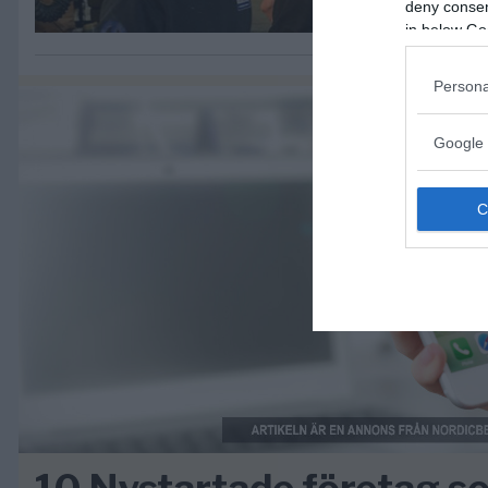
deny consent
in below Go
Persona
Google 