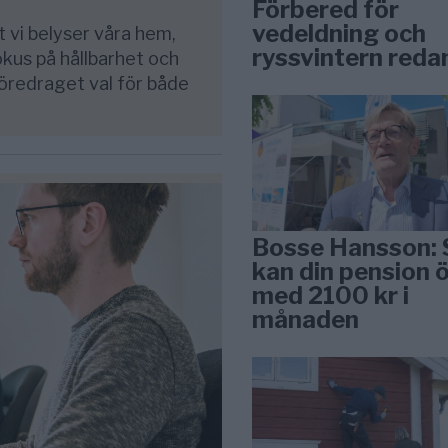
Förbered för
vedeldning och
 vi belyser våra hem,
ryssvintern reda
okus på hållbarhet och
föredraget val för både
Bosse Hansson: 
kan din pension 
med 2100 kr i
månaden