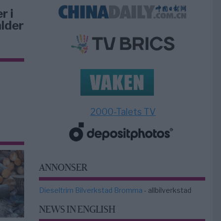
r i
lder
2000-Talets TV
ANNONSER
Dieseltrim Bilverkstad Bromma
- allbilverkstad
NEWS IN ENGLISH