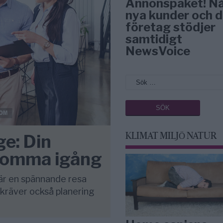
Annonspaket! N
nya kunder och d
företag stödjer
samtidigt
NewsVoice
ge: Din
KLIMAT MILJÖ NATUR
 komma igång
 är en spännande resa
 kräver också planering