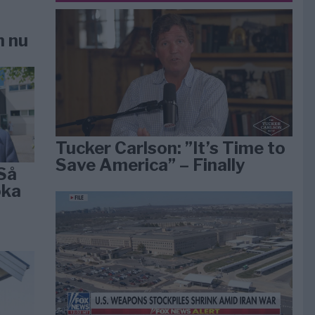
n nu
Tucker Carlson: ”It’s Time to
Save America” – Finally
Så
öka