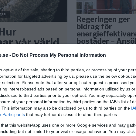
Regeringen ger
bidrag för
 Hur
energieffektivar
ar vår värld
bostäder – Ansö
september
kt och påverkar alla
.se -
Do Not Process My Personal Information
ur vi arbetar och till och
KREAPRENÖR
dag på sätt vi aldrig
to opt-out of the sale, sharing to third parties, or processing of your per
formation for targeted advertising by us, please use the below opt-out s
r selection. Please note that after your opt-out request is processed y
eing interest-based ads based on personal information utilized by us or
disclosed to third parties prior to your opt-out. You may separately opt-
losure of your personal information by third parties on the IAB’s list of
. This information may also be disclosed by us to third parties on the
IA
Participants
that may further disclose it to other third parties.
Tankesmedjan
 that this website/app uses one or more Google services and may gath
Kreaprenör: En p
including but not limited to your visit or usage behaviour. You may click 