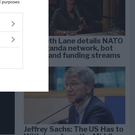
dan
ed purposes
arti
Elizabeth Lane details NATO
propaganda network, bot
farms, and funding streams
Jeffrey Sachs: The US Has to