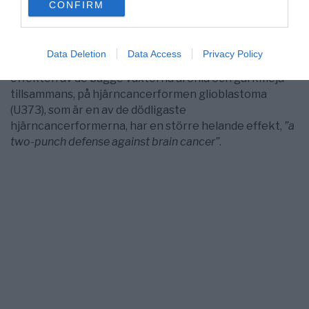
använts mot urinvägsinfektioner och som allmänt
CONFIRM
consent section.
antiseptisk medel.”
Artikeln i NewsVoice beskriver att en studie som
Data Deletion
Data Access
Privacy Policy
publicerats i ”The Journal Oncology Reports” visar att
effekten av de bägge växterna aronia och gurkmeja
tillsammans, på hjärncancerformen glioblastoma
(U373), som är en av de dödligaste
hjärncancerformerna, har en större helande effekt,
”a
two-punch defense against brain cancer”
.