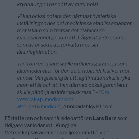
krydda. Ingen har dött av gurkmeja!
Vi kan också notera den närmast hysteriska
inställningen hos det medicinska etablissemanget
mot läkare som trotsar det etablerade
kvacksalveriet genom att ifrågasätta de dogmer
som de är satta att förvalta med sin
läkarlegitimation.
Tänk om en läkare skulle ordinera gurkmeja som
läkemedel eller för den delen kolloidalt silver mot
cancer. Min gissning är att legitimation skulle ryka
inom ett år och att han därmed också garanterat
skulle påbörja en infernalisk resa.”
–
“Om
vetenskap, medicin och
alternativmedicin”
, Annikadahlqvist.com
Författaren och samhällsdebattören
Lars Bern
som
tidigare var ledamot i Kungliga
Vetenskapsakademiens miljökommitté, vice