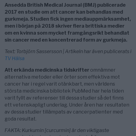
Ansedda British Medical Journal (BMJ) publicerade
2017 en studie om att cancer kan behandlas med
gurkmeja. Studien fick ingen mediauppmärksamhet,
men i början på 2018 skriver flera brittiska medier
om en kvinna som mycket framgångsrikt behandlat
sin cancer med en koncentrerad form av gurkmeja.
Text: Torbjörn Sassersson | Artikeln har även publicerats i
TV Hälsa
Att erkända medicinska tidskrifter
omnämner
alternativa metoder eller örter som effektiva mot
cancer har i regel varit otänkbart, men världens
största medicinska bibliotek PubMed har hela tiden
varit fyllt av referenser till dessa studier så det finns
ett vetenskapligt underlag. Under åren har resultaten
av dessa studier tillämpats av cancerpatienter med
goda resultat.
FAKTA: Kurkumin [curcurmin] är den viktigaste