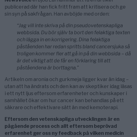
publicerad där han fick fritt fram att kritisera och ge
sin syn på sakfrågan. Han avböjde med orden:
“Jag vill inte skriva på din pseudovetenskapliga
webbsida. Du bör själv ta bort den felaktiga texten
och lägga in en korrigering. Dina felaktiga
påståenden har redan spritts bland cancersjuka så
troligen kommer fler att gå in på din webbsida – då
är det viktigt att de får en förklaring till att
påståendena är borttagna.”
Artikeln om aronia och gurkmeja ligger kvar än idag –
utan att ha ändrats och den kan av skeptiker idag läsas
i ett nytt ljus eftersom erfarenheter och kunskaper i
samhället ökar om hur cancer kan behandlas på ett
säkrare och effektivare sätt än med kemoterapi.
Eftersom den vetenskapliga utvecklingen är en
pågående process och allt eftersom beprövad
erfarenhet ger oss ny feedback på vilken medicin