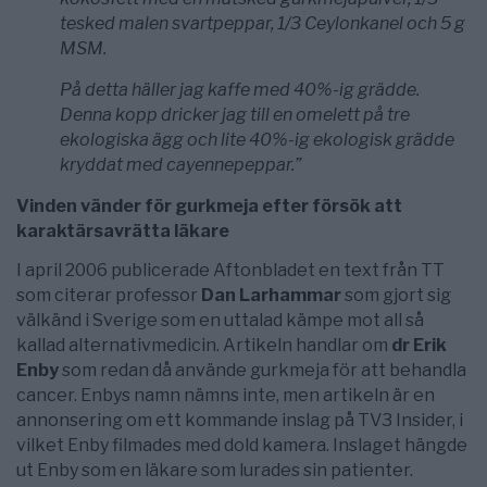
tesked malen svartpeppar, 1/3 Ceylonkanel och 5 g
MSM.
På detta häller jag kaffe med 40%-ig grädde.
Denna kopp dricker jag till en omelett på tre
ekologiska ägg och lite 40%-ig ekologisk grädde
kryddat med cayennepeppar.”
Vinden vänder för gurkmeja efter försök att
karaktärsavrätta läkare
I april 2006 publicerade Aftonbladet en text från TT
som citerar professor
Dan Larhammar
som gjort sig
välkänd i Sverige som en uttalad kämpe mot all så
kallad alternativmedicin. Artikeln handlar om
dr Erik
Enby
som redan då använde gurkmeja för att behandla
cancer. Enbys namn nämns inte, men artikeln är en
annonsering om ett kommande inslag på TV3 Insider, i
vilket Enby filmades med dold kamera. Inslaget hängde
ut Enby som en läkare som lurades sin patienter.