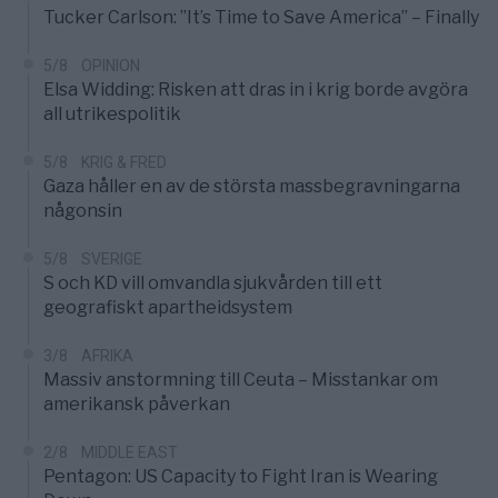
Tucker Carlson: ”It’s Time to Save America” – Finally
5/8
OPINION
Elsa Widding: Risken att dras in i krig borde avgöra
all utrikespolitik
5/8
KRIG & FRED
Gaza håller en av de största massbegravningarna
någonsin
5/8
SVERIGE
S och KD vill omvandla sjukvården till ett
geografiskt apartheidsystem
3/8
AFRIKA
Massiv anstormning till Ceuta – Misstankar om
amerikansk påverkan
2/8
MIDDLE EAST
Pentagon: US Capacity to Fight Iran is Wearing