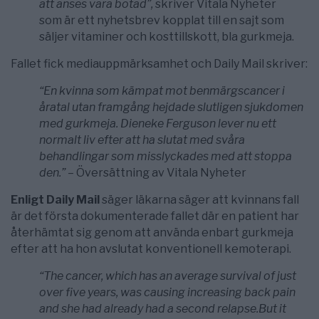
att anses vara botad”,
skriver Vitala Nyheter
som är ett nyhetsbrev kopplat till en sajt som
säljer vitaminer och kosttillskott, bla gurkmeja.
Fallet fick mediauppmärksamhet och Daily Mail skriver:
“En kvinna som kämpat mot benmärgscancer i
åratal utan framgång hejdade slutligen sjukdomen
med gurkmeja. Dieneke Ferguson lever nu ett
normalt liv efter att ha slutat med svåra
behandlingar som misslyckades med att stoppa
den.” –
Översättning av Vitala Nyheter
Enligt Daily Mail
säger läkarna säger att kvinnans fall
är det första dokumenterade fallet där en patient har
återhämtat sig genom att använda enbart gurkmeja
efter att ha hon avslutat konventionell kemoterapi.
“The cancer, which has an average survival of just
over five years, was causing increasing back pain
and she had already had a second relapse.But it