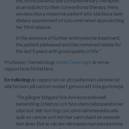
life, some patients use complementary therapies
as an adjunct to their conventional therapy. Here,
we describe a myeloma patient who started a daily
dietary supplement of curcumin when approaching
her third relapse.
In the absence of further antimyeloma treatment,
the patient plateaued and has remained stable for
the last 5 years with good quality of life.”
Professor i hematologi
Jamie Cavenagh
är en av
rapportens författare.
En tolkning
av rapporten är att patienten eliminerat
alla tecken på cancer enbart genom att inta gurkmeja.
“Tre gånger tidigare fick hon konventionell
behandling (chemo) och fyra stamcellsoperationer
utan bot. När hon tog curcumin eliminerades alla
spår av cancer och hon har varit stabil de senaste
fem åren. Det är väl det närmaste man kan komma