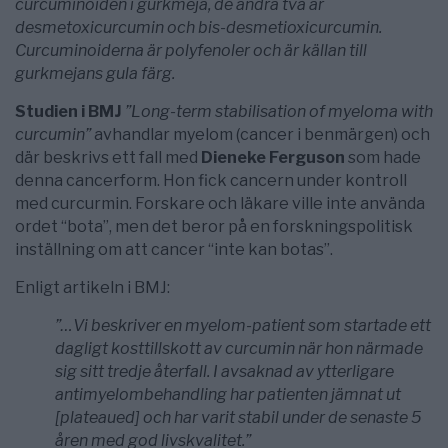
curcuminoiden i gurkmeja, de andra två är
desmetoxicurcumin och bis-desmetioxicurcumin.
Curcuminoiderna är polyfenoler och är källan till
gurkmejans gula färg.
Studien i BMJ
”Long-term stabilisation of myeloma with
curcumin”
avhandlar myelom (cancer i benmärgen) och
där beskrivs ett fall med
Dieneke Ferguson
som hade
denna cancerform. Hon fick cancern under kontroll
med curcurmin. Forskare och läkare ville inte använda
ordet “bota”, men det beror på en forskningspolitisk
inställning om att cancer “inte kan botas”.
Enligt artikeln i BMJ:
”…Vi beskriver en myelom-patient som startade ett
dagligt kosttillskott av curcumin när hon närmade
sig sitt tredje återfall. I avsaknad av ytterligare
antimyelombehandling har patienten jämnat ut
[plateaued] och har varit stabil under de senaste 5
åren med god livskvalitet.”