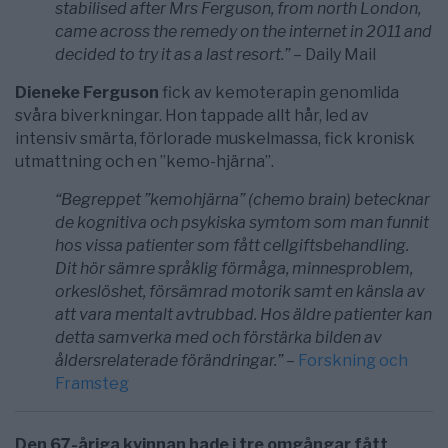
stabilised after Mrs Ferguson, from north London,
came across the remedy on the internet in 2011 and
decided to try it as a last resort.” –
Daily Mail
Dieneke Ferguson
fick av kemoterapin genomlida
svåra biverkningar. Hon tappade allt hår, led av
intensiv smärta, förlorade muskelmassa, fick kronisk
utmattning och en ”kemo-hjärna”.
“Begreppet ”kemohjärna” (chemo brain) betecknar
de kognitiva och psykiska symtom som man funnit
hos vissa patienter som fått cellgiftsbehandling.
Dit hör sämre språklig förmåga, minnesproblem,
orkeslöshet, försämrad motorik samt en känsla av
att vara mentalt avtrubbad. Hos äldre patienter kan
detta samverka med och förstärka bilden av
åldersrelaterade förändringar.” –
Forskning och
Framsteg
Den 67-åriga kvinnan hade i tre omgångar fått