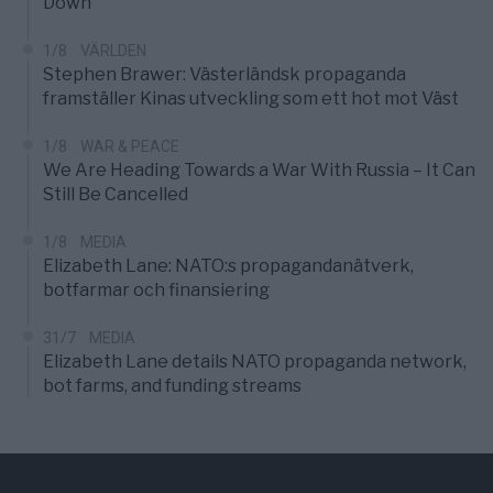
Down
1/8
VÄRLDEN
Stephen Brawer: Västerländsk propaganda
framställer Kinas utveckling som ett hot mot Väst
1/8
WAR & PEACE
We Are Heading Towards a War With Russia – It Can
Still Be Cancelled
1/8
MEDIA
Elizabeth Lane: NATO:s propagandanätverk,
botfarmar och finansiering
31/7
MEDIA
Elizabeth Lane details NATO propaganda network,
bot farms, and funding streams