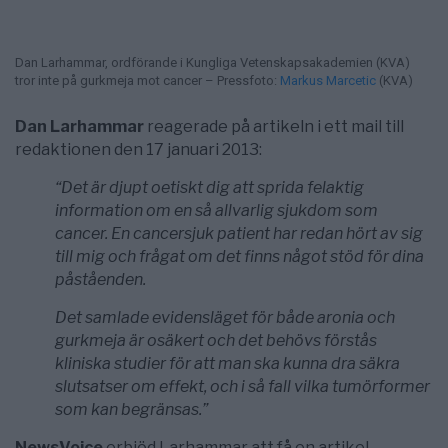
Dan Larhammar, ordförande i Kungliga Vetenskapsakademien (KVA)
tror inte på gurkmeja mot cancer – Pressfoto:
Markus Marcetic
(KVA)
Dan Larhammar
reagerade på artikeln i ett mail till
redaktionen den 17 januari 2013:
“Det är djupt oetiskt dig att sprida felaktig
information om en så allvarlig sjukdom som
cancer. En cancersjuk patient har redan hört av sig
till mig och frågat om det finns något stöd för dina
påståenden.
Det samlade evidensläget för både aronia och
gurkmeja är osäkert och det behövs förstås
kliniska studier för att man ska kunna dra säkra
slutsatser om effekt, och i så fall vilka tumörformer
som kan begränsas.”
NewsVoice
erbjöd Larhammar att få en artikel