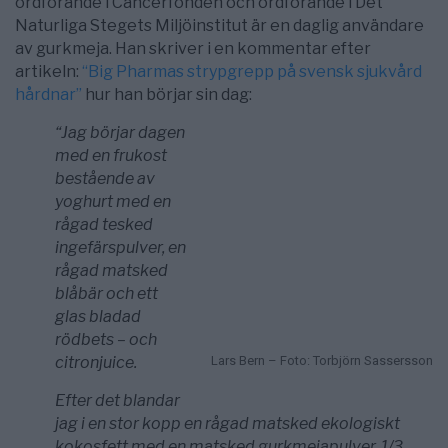
ordförande i Cancerfonden och ordförande i Det
Naturliga Stegets Miljöinstitut är en daglig användare
av gurkmeja. Han skriver i en kommentar efter
artikeln:
“Big Pharmas strypgrepp på svensk sjukvård
hårdnar”
hur han börjar sin dag:
“Jag börjar dagen
med en frukost
bestående av
yoghurt med en
rågad tesked
ingefärspulver, en
rågad matsked
blåbär och ett
glas bladad
rödbets – och
citronjuice.
Lars Bern – Foto: Torbjörn Sassersson
Efter det blandar
jag i en stor kopp en rågad matsked ekologiskt
kokosfett med en matsked gurkmejapulver, 1/3