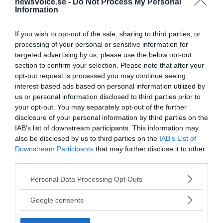
newsvoice.se -
Do Not Process My Personal
samt ägare i konsultbolaget Larhammar Consulting AB
Information
(som arbetar för läkemedelsindustrin) fick sista ordet i
artikeln:
“Läkare säljer örter till cancersjuka”.
If you wish to opt-out of the sale, sharing to third parties, or
Han dömde helt ut Enbys metoder:
processing of your personal or sensitive information for
targeted advertising by us, please use the below opt-out
“Hans verksamhet borde stoppas omedelbart så
section to confirm your selection. Please note that after your
att inte fler patienter kommer till skada”.
opt-out request is processed you may continue seeing
interest-based ads based on personal information utilized by
NewsVoice
tog upp gurkmeja och svartaronia i
en
us or personal information disclosed to third parties prior to
artikel
från 2013 och citerar där från en rapport
your opt-out. You may separately opt-out of the further
publicerad på Länsstyrelsen i Västra Götalands
disclosure of your personal information by third parties on the
hemsida. Rapporten:
”Ekologisk odling av aronia och
IAB’s list of downstream participants. This information may
slånaronia”
[källa
nr 1
alternativt
nr 2
] skriven
also be disclosed by us to third parties on the
IAB’s List of
Downstream Participants
that may further disclose it to other
av Kirsten Jensen uppger att:
third parties.
”Försök har visat att slånaronia hämmar
Please note that this website/app uses one or more Google
Personal Data Processing Opt Outs
utvecklingen av cancerceller i tjocktarmen mer än
services and may gather and store information including but
andra antocyanrika bär och dessutom
not limited to your visit or usage behaviour. You may click to
Google consents
kan förebygga magsår, leverskador och
grant or deny consent to Google and its third-party tags to
inflammation i ögonen. Traditionellt har aronia
use your data for below specified purposes in below Google