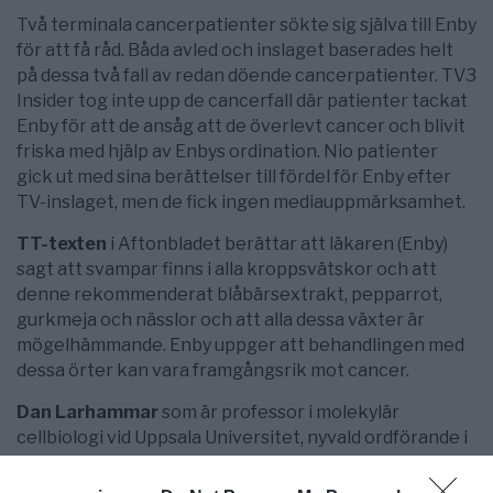
Två terminala cancerpatienter sökte sig själva till Enby
för att få råd. Båda avled och inslaget baserades helt
på dessa två fall av redan döende cancerpatienter. TV3
Insider tog inte upp de cancerfall där patienter tackat
Enby för att de ansåg att de överlevt cancer och blivit
friska med hjälp av Enbys ordination. Nio patienter
gick ut med sina berättelser till fördel för Enby efter
TV-inslaget, men de fick ingen mediauppmärksamhet.
TT-texten
i Aftonbladet berättar att läkaren (Enby)
sagt att svampar finns i alla kroppsvätskor och att
denne rekommenderat blåbärsextrakt, pepparrot,
gurkmeja och nässlor och att alla dessa växter är
mögelhämmande. Enby uppger att behandlingen med
dessa örter kan vara framgångsrik mot cancer.
Dan Larhammar
som är professor i molekylär
cellbiologi vid Uppsala Universitet, nyvald ordförande i
Kungliga Vetenskapsakademien, ledamot i
skeptikerföreningen Vetenskap och Folkbildning