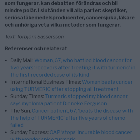
som fungerar, kan debatten förändras och bli
mindre polär. I slutänden vill alla parter: skeptiker,
seriösa läkemedelsproducenter, cancersjuka, läkare
och anhöriga veta vilka metoder som fungerar.
Text: Torbjörn Sassersson
Referenser och relaterat
Daily Mail:
Woman, 67, who battled blood cancer for
five years ‘recovers after treating it with turmeric’ in
the first recorded case of its kind
International Business Times:
Woman beats cancer
using TURMERIC after stopping all treatment
Sunday Times:
Turmeric stopped my blood cancer,
says myeloma patient Dieneke Ferguson
The Sun:
Cancer patient, 67, ‘beats the disease with
the help of TURMERIC’ after five years of chemo
failed
Sunday Express:
OAP ‘stops’ incurable blood cancer
with wonder spice turmeric