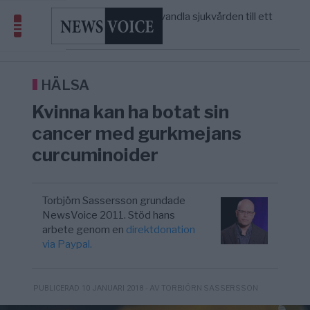
geografiskt apartheidsystem
Massiv anstormning till Ceuta – Misstankar
3/8
AFRIKA
—
om amerikansk påverkan
Tucker Carlson: ”It’s Time to Save
12:14
UNITED STATES
—
America” – Finally
HÄLSA
Kvinna kan ha botat sin
cancer med gurkmejans
curcuminoider
Torbjörn Sassersson grundade
NewsVoice 2011. Stöd hans
arbete genom en
direktdonation
via Paypal.
- AV TORBJÖRN SASSERSSON
PUBLICERAD 10 JANUARI 2018