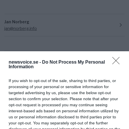
Jan Norberg
jan@norberg.info
newsvoice.se -
Do Not Process My Personal
Information
If you wish to opt-out of the sale, sharing to third parties, or
Ämnen:
jan norberg
nepotism
rättsväsendet
processing of your personal or sensitive information for
targeted advertising by us, please use the below opt-out
section to confirm your selection. Please note that after your
opt-out request is processed you may continue seeing
interest-based ads based on personal information utilized by
us or personal information disclosed to third parties prior to
your opt-out. You may separately opt-out of the further
disclosure of your personal information by third parties on the