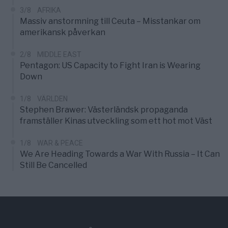
3/8
AFRIKA
Massiv anstormning till Ceuta – Misstankar om
amerikansk påverkan
2/8
MIDDLE EAST
Pentagon: US Capacity to Fight Iran is Wearing
Down
1/8
VÄRLDEN
Stephen Brawer: Västerländsk propaganda
framställer Kinas utveckling som ett hot mot Väst
1/8
WAR & PEACE
We Are Heading Towards a War With Russia – It Can
Still Be Cancelled