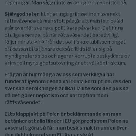
regeringar. Man sågar inte av den gren man sitter på.
Självgodheten
känner inga gränser inom svenskt
rättsväsende då man stolt påstår att man i sin oväld
står ovanför svenska politikers påverkan. Det finns
otaliga exempel på när rättsväsendet beredvilligt
följer minsta vink från det politiska etablissemanget,
att dessa rättstjänare också alltid ställer sig på
myndigheters sida och agerar korrupta beskyddare av
kriminell myndighetsutövning är ett väl känt faktum.
Frågan är hur många av oss som verkligen har
funderat igenom denna väl dolda korruption, dvs den
svenska befolkningen är lika illa ute som den polska
då det gäller nepotism och korruption inom
rättsväsendet.
EU:s klappjakt på Polen är beklämmande om man
betänker att alla länder i EU gör precis som Polen nu
avser att göra så får man besk smak i munnen över
den dubbelmoral som EU ägnar sig åt.