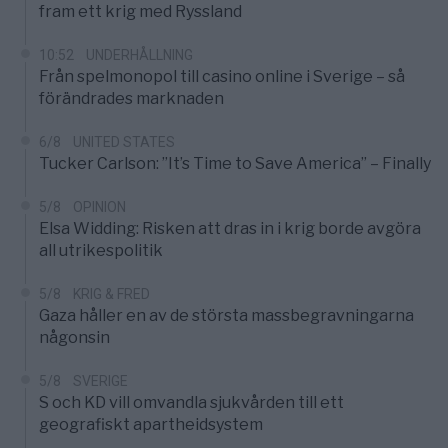
fram ett krig med Ryssland
10:52
UNDERHÅLLNING
Från spelmonopol till casino online i Sverige – så
förändrades marknaden
6/8
UNITED STATES
Tucker Carlson: ”It’s Time to Save America” – Finally
5/8
OPINION
Elsa Widding: Risken att dras in i krig borde avgöra
all utrikespolitik
5/8
KRIG & FRED
Gaza håller en av de största massbegravningarna
någonsin
5/8
SVERIGE
S och KD vill omvandla sjukvården till ett
geografiskt apartheidsystem