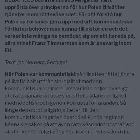
DEBATT. EU och inte minst Sverige har varit
upprörda över principerna för hur Polen tillsätter
tjänster inom rättsväsendet. För att förstå hur
Polen nu försöker göra upp med sitt kommunistiska
förflutna behöver man känna till historien och det
verkar inte många ha bemödat sig om att ta reda på,
allra minst Franz Timmerman som är ansvarig inom
EU.
Text: Jan Norberg, Portugal
När Polen var kommunistiskt
så tillsattes rättstjänare
på livstid helt utifrån sin lojalitet med den
kommunistiska regimen. Det var inte heller ovanligt
att rättstjänare lät utse sina efterträdare i enlighet
med nepotism och genomkorrupta förfaranden. Så
länge den obrottsliga lojaliteten till den
kommunistiska regimen bestod så kunde regimen
känna sig säker på att även rättsväsendet bestraffade
oliktänkande enligt påbjuden kommunistisk doktrin.