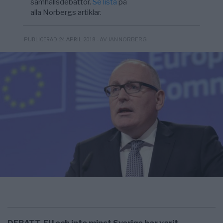
samhällsdebattör.
Se lista
på
alla Norbergs artiklar.
- AV JAN NORBERG
PUBLICERAD 24 APRIL 2018