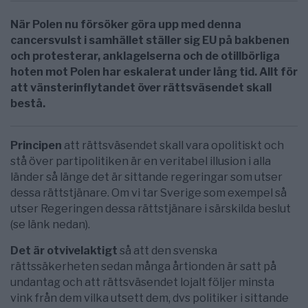
När Polen nu försöker göra upp med denna
cancersvulst i samhället ställer sig EU på bakbenen
och protesterar, anklagelserna och de otillbörliga
hoten mot Polen har eskalerat under lång tid. Allt för
att vänsterinflytandet över rättsväsendet skall
bestå.
Principen
att rättsväsendet skall vara opolitiskt och
stå över partipolitiken är en veritabel illusion i alla
länder så länge det är sittande regeringar som utser
dessa rättstjänare. Om vi tar Sverige som exempel så
utser Regeringen dessa rättstjänare i särskilda beslut
(se länk nedan).
Det är otvivelaktigt
så att den svenska
rättssäkerheten sedan många årtionden är satt på
undantag och att rättsväsendet lojalt följer minsta
vink från dem vilka utsett dem, dvs politiker i sittande