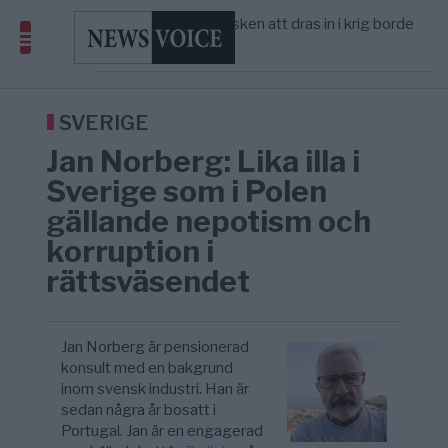
America” – Finally
Elsa Widding: Risken att dras in i krig borde
5/8
OPINION
—
avgöra all utrikespolitik
Gaza håller en av de största
5/8
KRIG & FRED
—
massbegravningarna någonsin
Richard D. Wolff: Därför provocerar
11:43
KRIG & FRED
—
Europas ledare fram ett krig med Rys ...
SVERIGE
Jan Norberg: Lika illa i
Sverige som i Polen
gällande nepotism och
korruption i
rättsväsendet
Jan Norberg är pensionerad
konsult med en bakgrund
inom svensk industri. Han är
sedan några år bosatt i
Portugal. Jan är en engagerad