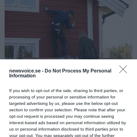
newsvoice.se -
Do Not Process My Personal
Regeringen ger bidrag för
Information
energieffektivare bostäder –
Ansök 1 september
If you wish to opt-out of the sale, sharing to third parties, or
processing of your personal or sensitive information for
targeted advertising by us, please use the below opt-out
KREAPRENÖR
section to confirm your selection. Please note that after your
opt-out request is processed you may continue seeing
interest-based ads based on personal information utilized by
us or personal information disclosed to third parties prior to
your opt-out. You may separately opt-out of the further