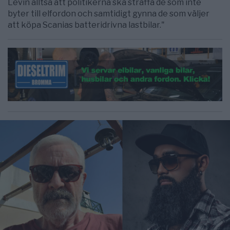
Levin alltså att politikerna ska straffa de som inte
byter till elfordon och samtidigt gynna de som väljer
att köpa Scanias batteridrivna lastbilar."