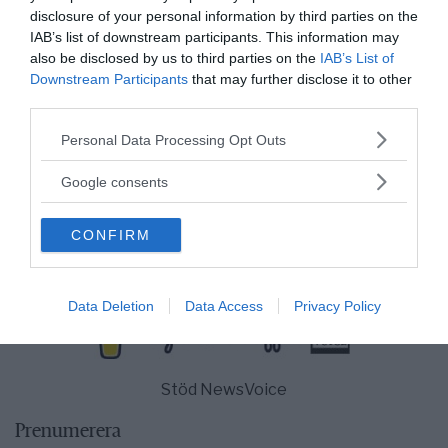
disclosure of your personal information by third parties on the
IAB’s list of downstream participants. This information may
also be disclosed by us to third parties on the
IAB’s List of
Downstream Participants
that may further disclose it to other
third parties.
Please note that this website/app uses one or more Google
Personal Data Processing Opt Outs
services and may gather and store information including but
not limited to your visit or usage behaviour. You may click to
Google consents
Tankesmedjan Kreaprenör: En
grant or deny consent to Google and its third-party tags to
use your data for below specified purposes in below Google
plan för Sverige är redan
CONFIRM
consent section.
lanserad av ett parti
Data Deletion
Data Access
Privacy Policy
Stöd NewsVoice
Prenumerera