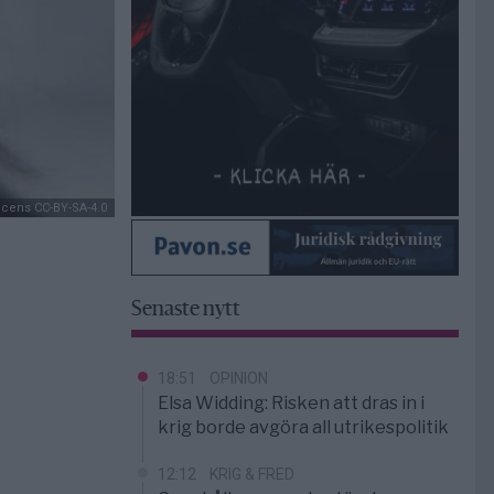
icens CC-BY-SA-4.0
Senaste nytt
18:51
OPINION
Elsa Widding: Risken att dras in i
krig borde avgöra all utrikespolitik
12:12
KRIG & FRED