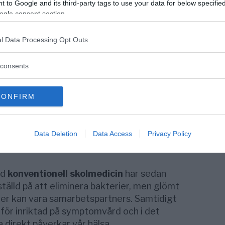
ns sjukdom, psoriasis och eksem,
 to Google and its third-party tags to use your data for below specifi
rös colit, neurologiska sjukdomar som MS
ogle consent section.
kan alla härstamma från obalanser i
l Data Processing Opt Outs
ler patologiska bakterier i tarmfloran även
consents
l de inre vävnaderna, kroppens organ samt
CONFIRM
e dåliga gener som är problemet
er 400 vetenskapliga studier som samtliga
Data Deletion
Data Access
Privacy Policy
mångfald av bakterier i tarmfloran är för vår
ad
konventionell skolmedicin
har sedan
ställd på att eliminera bakterier, men glömt
ier kan vara samarbetspartners. Samtidigt
tför inriktad på symptomvård och i det
 direkt påverkar vår hälsa.