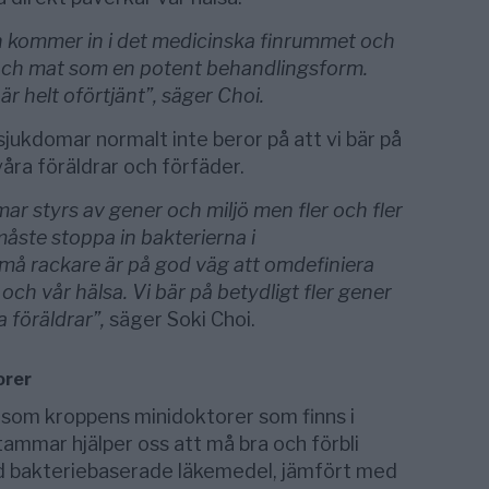
en kommer in i det medicinska finrummet och
r och mat som en potent behandlingsform.
är helt oförtjänt”, säger Choi.
jukdomar normalt inte beror på att vi bär på
våra föräldrar och förfäder.
mar styrs av gener och miljö men fler och fler
måste stoppa in bakterierna i
må rackare är på god väg att omdefiniera
ch vår hälsa. Vi bär på betydligt fler gener
a föräldrar”,
säger Soki Choi.
orer
 som kroppens minidoktorer som finns i
ammar hjälper oss att må bra och förbli
ed bakteriebaserade läkemedel, jämfört med