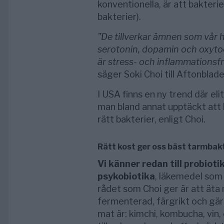
konventionella, är att bakterie
bakterier).
”De tillverkar ämnen som vår h
serotonin, dopamin och oxyt
är stress- och inflammationsfr
säger Soki Choi till Aftonblade
I USA finns en ny trend där eli
man bland annat upptäckt att 
rätt bakterier, enligt Choi.
Rätt kost ger oss bäst tarmbak
Vi känner redan till probioti
psykobiotika
, läkemedel som
rådet som Choi ger är att äta 
fermenterad, färgrikt och gär
mat är: kimchi, kombucha, vin,