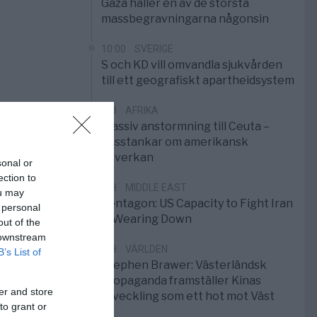
Gaza håller en av de största
massbegravningarna någonsin
10:00
SVERIGE
S och KD vill omvandla sjukvården
till ett geografiskt apartheidsystem
3/8
AFRIKA
Massiv anstormning till Ceuta –
Misstankar om amerikansk
påverkan
sonal or
ection to
2/8
MIDDLE EAST
ou may
Pentagon: US Capacity to Fight Iran
 personal
is Wearing Down
out of the
 downstream
1/8
VÄRLDEN
B’s List of
Stephen Brawer: Västerländsk
propaganda framställer Kinas
er and store
utveckling som ett hot mot Väst
to grant or