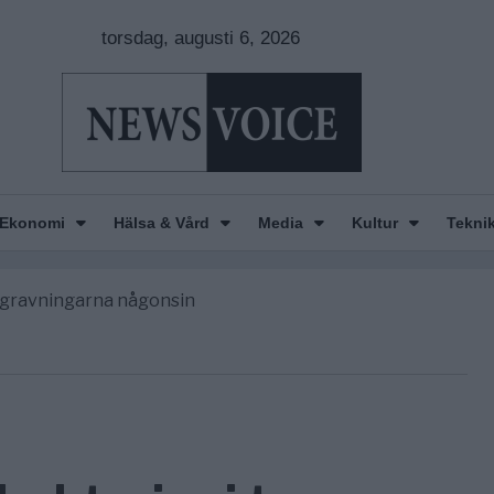
torsdag, augusti 6, 2026
Ekonomi
Hälsa & Vård
Media
Kultur
Tekni
n is Wearing Down
orde avgöra all utrikespolitik
begravningarna någonsin
 ett geografiskt apartheidsystem
nkar om amerikansk påverkan
n is Wearing Down
orde avgöra all utrikespolitik