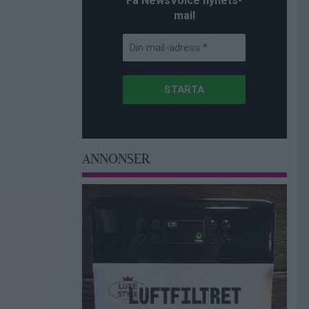
Få NewsVoice nyhets-
mail
ANNONSER