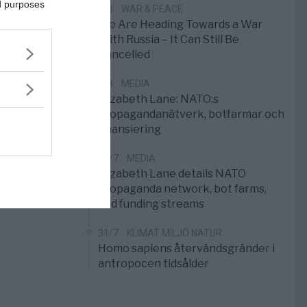
ed purposes
1/8
WAR & PEACE
We Are Heading Towards a War
With Russia – It Can Still Be
Cancelled
1/8
MEDIA
Elizabeth Lane: NATO:s
propagandanätverk, botfarmar och
finansiering
31/7
MEDIA
Elizabeth Lane details NATO
propaganda network, bot farms,
and funding streams
31/7
KLIMAT MILJÖ NATUR
Homo sapiens återvändsgränder i
antropocen tidsålder