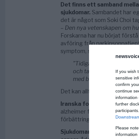
Det finns ett samband mell
sjukdomar.
Sambandet har ege
det är något som Soki Choi tag
– Den nya vetenskapen om hur 
Forskarna har nu börjat först
avföring från parkinsonpatient
symptom, skriver Aftonbladet
newsvoice
”Tidigare har läkarna int
och tarmproblem, men nu h
If you wish 
sensitive in
med börjar i tarmen”,
säge
confirm you
Det kan alltså råda en omvänd 
continue se
information 
Iranska forskare
som ordinera
further disc
participants
alzheimer fann att redan efte
Downstream 
förbättring i kognitiva förmåg
Please note
Sjukdomar
som diabetes, hjärt
information 