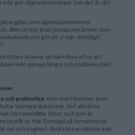
r inte ger några biverkningar (om det är rätt
järna gillar, som signalsubstanserna
ocin. Men de kan även producera ämnen som
amkallande och gör att vi mår skitdåligt”,
t.
tidrottare skannar sin tarmflora efter att
löpare kan springa längre och snabbare med
terier
ka och prebiotika
, men snart kommer även
 botar hjärnans sjukdomar. Det allmänna
mat som innehåller fibrer, mat som är
na består av fisk. Exempel på fermenterad
 öl, ost och yoghurt. Andra bra produkter kan