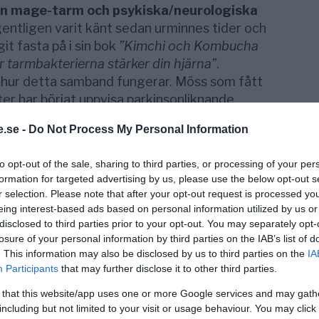
an mage-tarm och psykiska/neurologiska
ntligen varit känt sedan urminnes tider och
it fasta på i sin bok
”Kimchi och Kombucha
tarmbakterierna stärker din hjärna”
.
å hur detta samband fungerar. Möss som fått
er har börjat uppvisa parkinsonliknande
 som snappat upp nyheten.
.se -
Do Not Process My Personal Information
e förstått varför parkinsonpatienter får mag-
ar man insett att parkinson kanske till och
to opt-out of the sale, sharing to third parties, or processing of your per
formation for targeted advertising by us, please use the below opt-out s
r Soki Choi.
r selection. Please note that after your opt-out request is processed y
kausalitet.
eing interest-based ads based on personal information utilized by us or
disclosed to third parties prior to your opt-out. You may separately opt-
t probiotika till patienter med svår
losure of your personal information by third parties on the IAB’s list of
. This information may also be disclosed by us to third parties on the
IA
r tolv veckor uppstod en 30-procentig
Participants
that may further disclose it to other third parties.
a.
 that this website/app uses one or more Google services and may gath
- och kärlsjukdomar, allergier, astma, artros,
including but not limited to your visit or usage behaviour. You may click 