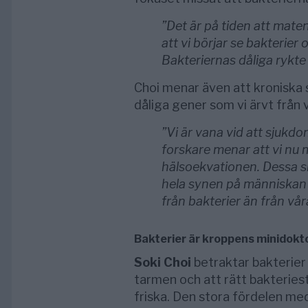
”Det är på tiden att mat
att vi börjar se bakterie
Bakteriernas dåliga rykte 
Choi menar även att kroniska s
dåliga gener som vi ärvt från 
”Vi är vana vid att sjukdo
forskare menar att vi nu 
hälsoekvationen. Dessa s
hela synen på människan o
från bakterier än från vår
Bakterier är kroppens minidokt
Soki Choi
betraktar bakterier
tarmen och att rätt bakteriest
friska. Den stora fördelen m