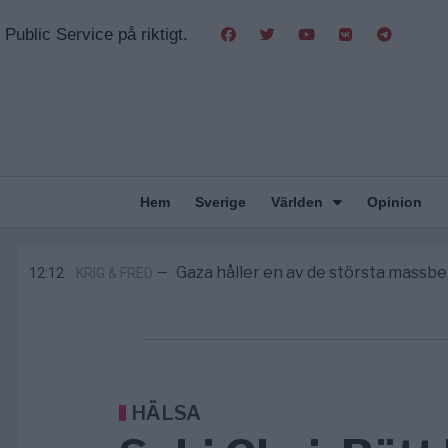
Public Service på riktigt.
Hem
Sverige
Världen
Opinion
Pentagon: US Capacity to Fight Ira
2/8
MIDDLE EAST
—
Elsa Widding: Risken att dras in i krig b
18:51
OPINION
—
Gaza håller en av de största mass
12:12
KRIG & FRED
—
S och KD vill omvandla sjukvården till
10:00
SVERIGE
—
Massiv anstormning till Ceuta – Missta
3/8
AFRIKA
—
Pentagon: US Capacity to Fight Ira
2/8
MIDDLE EAST
—
Elsa Widding: Risken att dras in i krig b
18:51
OPINION
—
HÄLSA