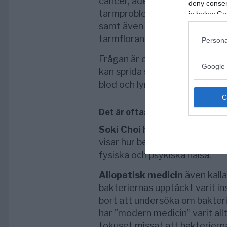
cancer, åderförkalkning, Croh
deny consent
tarmproblem som IBS och ulce
in below Go
samt även ledgångsreumatism 
tarmfloran.
Persona
Frågan är om icke önskvärda el
Google 
kan sprida sig från tarmen til
blod och lymfa.
Det är oftast fel tarmflora int
Soki Choi
har sammanställt öv
visar hur betydelsefull en rik 
fysiska och psykiska hälsa.
Allopatisk medicin
även kall
bakteriernas upptäckt varit in
bort att undersöka om bakter
har ”modern medicin” varit all
fokuset missat att bakterierna