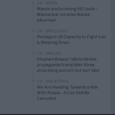
3/8
AFRIKA
Massiv anstormning till Ceuta –
Misstankar om amerikansk
påverkan
2/8
MIDDLE EAST
Pentagon: US Capacity to Fight Iran
is Wearing Down
1/8
VÄRLDEN
Stephen Brawer: Västerländsk
propaganda framställer Kinas
utveckling som ett hot mot Väst
1/8
WAR & PEACE
We Are Heading Towards a War
With Russia – It Can Still Be
Cancelled