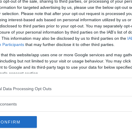
ttning: Madeleine Lidman | Äta plast? Ingen
to opt-out of the sale, sharing to third parties, or processing of your per
formation for targeted advertising by us, please use the below opt-out s
ouse
och
Igor Rand
. Montage: NewsVoice:
r selection. Please note that after your opt-out request is processed y
eing interest-based ads based on personal information utilized by us or
disclosed to third parties prior to your opt-out. You may separately opt-
n för små plastfragment på upp till fem
losure of your personal information by third parties on the IAB’s list of
om de har producerats så små från början
. This information may also be disclosed by us to third parties on the
IA
und av slitage eller nedbrytning.
Participants
that may further disclose it to other third parties.
t globalt genomsnitt, har tagits fram genom
 that this website/app uses one or more Google services and may gath
en från 52 redan publicerade vetenskapliga
including but not limited to your visit or usage behaviour. You may click 
 to Google and its third-party tags to use your data for below specifi
ligt intag av plast. Studien har genomförts
ogle consent section.
Newcastle på
uppdrag av WWF
och går att
ssessing Plastic Ingestion from Nature to
l Data Processing Opt Outs
r på cirka ett kvarts kilo plast per person
consents
CONFIRM