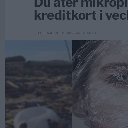
Du äter mikrop
kreditkort i ve
- AV TV HÄLSA
PUBLICERAD 29 JULI 2019