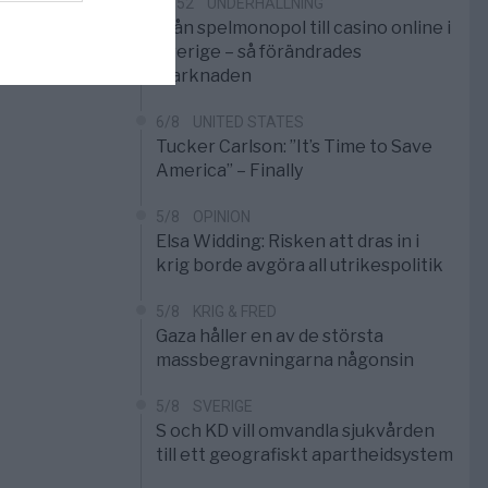
10:52
UNDERHÅLLNING
Från spelmonopol till casino online i
Sverige – så förändrades
marknaden
6/8
UNITED STATES
Tucker Carlson: ”It’s Time to Save
America” – Finally
5/8
OPINION
Elsa Widding: Risken att dras in i
krig borde avgöra all utrikespolitik
5/8
KRIG & FRED
Gaza håller en av de största
massbegravningarna någonsin
5/8
SVERIGE
S och KD vill omvandla sjukvården
till ett geografiskt apartheidsystem