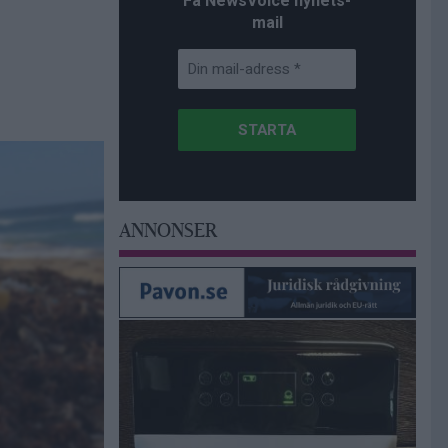
Få NewsVoice nyhets-
mail
ANNONSER