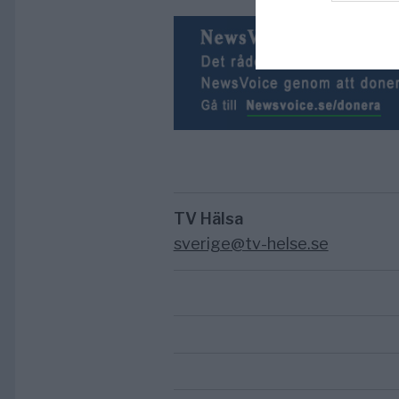
TV Hälsa
sverige@tv-helse.se