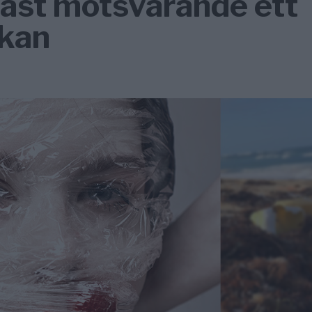
last motsvarande ett
ckan