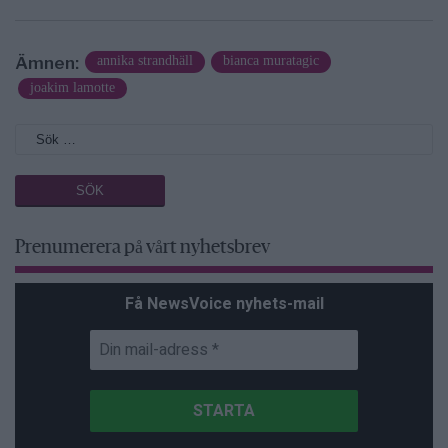
Ämnen:
annika strandhäll
bianca muratagic
joakim lamotte
Prenumerera på vårt nyhetsbrev
Få NewsVoice nyhets-mail