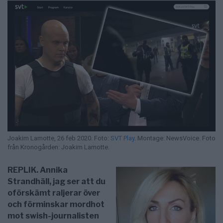
Joakim Lamotte, 26 feb 2020. Foto:
SVT Play
. Montage: NewsVoice. Foto
från Kronogården: Joakim Lamotte.
REPLIK. Annika
Strandhäll, jag ser att du
oförskämt raljerar över
och förminskar mordhot
mot swish-journalisten