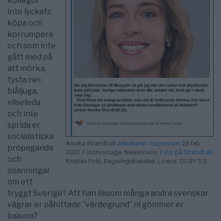
kollegor
inte lyckats
köpa och
korrumpera
och som inte
gått med på
att mörka,
tysta ner,
blåljuga,
vilseleda
och inte
sprida er
socialistiska
Annika Strandhäll
debatterar i Expressen
28 feb
propaganda
2020. Fotomontage: NewsVoice.
Foto på Strandhäll
:
och
Kristian Pohl, Regeringskansliet. Licens: CC BY 3.0
osanningar
om ett
tryggt Sverige? Att han liksom många andra svenskar
vägrar er påhittade ”värdegrund” ni gömmer er
bakom?