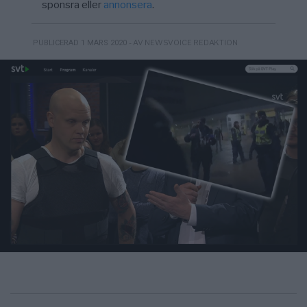
sponsra eller
annonsera
.
- AV NEWSVOICE REDAKTION
PUBLICERAD 1 MARS 2020