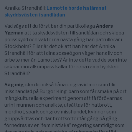
Annika Strandhäll:
Lamotte borde ha lämnat
skyddsvästen i sandlådan
Vad sägs att du först ber din partikollega
Anders
Ygeman
att ta skyddsvästen till sandlådan och skippa
polisskydd och vakterna nästa gång han patrullerar i
Stockholm? Eller är det ok att han har det Annika
Strandhäll för att i dina sosseögon väger hans liv och
arbete mer än Lamottes? Är inte detta vad de som inte
saknar moralkompass kallar för rena rama hyckleri
Strandhäll?
Säg mig
, ska du också håna en gravid mor som blir
misshandlad på Burger King, barn som får smaka på ert
mångkulturella experiment genom att få förövarnas
urin i munnen och ansikte, utsättas för hatbrott,
mordhot, spark och grov misshandel, kvinnor som
gruppvåldtas och där brottsoffer får gång på gång
förnedras av er ”feministiska” regering samtidigt som