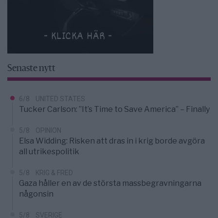
Senaste nytt
6/8
UNITED STATES
Tucker Carlson: ”It’s Time to Save America” – Finally
5/8
OPINION
Elsa Widding: Risken att dras in i krig borde avgöra
all utrikespolitik
5/8
KRIG & FRED
Gaza håller en av de största massbegravningarna
någonsin
5/8
SVERIGE