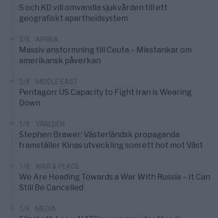
S och KD vill omvandla sjukvården till ett
geografiskt apartheidsystem
3/8
AFRIKA
Massiv anstormning till Ceuta – Misstankar om
amerikansk påverkan
2/8
MIDDLE EAST
Pentagon: US Capacity to Fight Iran is Wearing
Down
1/8
VÄRLDEN
Stephen Brawer: Västerländsk propaganda
framställer Kinas utveckling som ett hot mot Väst
1/8
WAR & PEACE
We Are Heading Towards a War With Russia – It Can
Still Be Cancelled
1/8
MEDIA