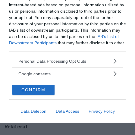
skottlossningar, bilbränder. Det är deras egendom som
interest-based ads based on personal information utilized by
förstörs. Inte din Annika Strandhäll.
us or personal information disclosed to third parties prior to
your opt-out. You may separately opt-out of the further
När en gangsteradvokat läxar upp hela svenska
disclosure of your personal information by third parties on the
folket i skattefinansierad television
att visa respekt
IAB’s list of downstream participants. This information may
och böja sig ner för de kriminella som håller järngrepp
also be disclosed by us to third parties on the
IAB’s List of
Downstream Participants
that may further disclose it to other
om Sverige så är du tyst som en mus, men blixtsnabb
third parties.
med att håna den som vågar konfrontera sådana som
är inget annat än produkt av er ruttna politik som
Please note that this website/app uses one or more Google
Personal Data Processing Opt Outs
präglas av maktmissbruk och monstruös svek mot
services and may gather and store information including but
skötsamma medborgare.
not limited to your visit or usage behaviour. You may click to
Google consents
grant or deny consent to Google and its third-party tags to
Det är dags att ni visar respekt för och börjar tjäna
use your data for below specified purposes in below Google
det svenska folket på ett korrekt och hederligt sätt,
CONFIRM
consent section.
Annika Strandhäll.
Text: Bianca Muratagic | Stöd Bianca genom att Swisha
Data Deletion
Data Access
Privacy Policy
till 072-7456555
Relaterat