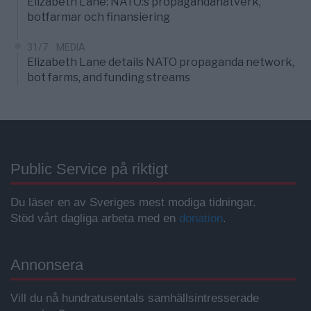
Elizabeth Lane: NATO:s propagandanätverk,
botfarmar och finansiering
31/7
MEDIA
Elizabeth Lane details NATO propaganda network,
bot farms, and funding streams
Public Service på riktigt
Du läser en av Sveriges mest modiga tidningar.
Stöd vårt dagliga arbeta med en
donation
.
Annonsera
Vill du nå hundratusentals samhällsintresserade