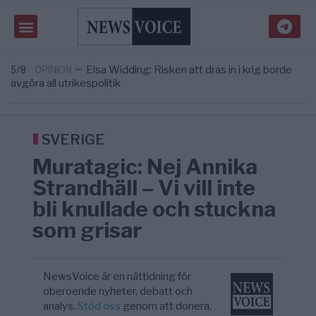
Massiv anstormning till Ceuta – Misstankar
3/8
AFRIKA
—
om amerikansk påverkan
Tucker Carlson: ”It’s Time to Save
6/8
UNITED STATES
—
America” – Finally
Elsa Widding: Risken att dras in i krig borde
5/8
OPINION
—
avgöra all utrikespolitik
Gaza håller en av de största
5/8
KRIG & FRED
—
massbegravningarna någonsin
S och KD vill omvandla sjukvården till ett
5/8
SVERIGE
—
geografiskt apartheidsystem
SVERIGE
Massiv anstormning till Ceuta – Misstankar
3/8
AFRIKA
—
Muratagic: Nej Annika
om amerikansk påverkan
Tucker Carlson: ”It’s Time to Save
6/8
UNITED STATES
—
Strandhäll – Vi vill inte
America” – Finally
bli knullade och stuckna
som grisar
NewsVoice är en nättidning för
oberoende nyheter, debatt och
analys.
Stöd oss
genom att donera,