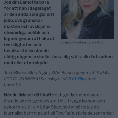
Joakim Lamotte bara
för att han i dagsläget
är den enda som gör sitt
jobb, dvs granskar
makten och avslöjar er
ohederliga politik och
lögner genom att åka ut
Bianca Muratagic, pressfoto
i verkligheten och
besöka ställen där du
aldrig någonsin skulle tänka dig sätta din fot varken
med eller utan skydd.
Text: Bianca Muratagic | Stöd Bianca genom att Swisha
till 072-7456555 | Se inslaget på
SVT Play
med
Lamotte
När du dricker ditt kaffe
och går igenom dagens
ärende på morgonkvisten, i ditt trygga lyxhem och
eskorteras till din bil av Säpovakter så hotas en
journalist barn med att bli
”knullade, stickade som grisar