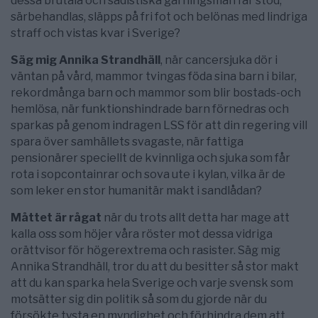
dessa brutala och sadistiska gärningsmän får stöd,
särbehandlas, släpps på fri fot och belönas med lindriga
straff och vistas kvar i Sverige?
Säg mig Annika Strandhäll
, när cancersjuka dör i
väntan på vård, mammor tvingas föda sina barn i bilar,
rekordmånga barn och mammor som blir bostads-och
hemlösa, när funktionshindrade barn förnedras och
sparkas på genom indragen LSS för att din regering vill
spara över samhällets svagaste, när fattiga
pensionärer speciellt de kvinnliga och sjuka som får
rota i sopcontainrar och sova ute i kylan, vilka är de
som leker en stor humanitär makt i sandlådan?
Måttet är rågat
när du trots allt detta har mage att
kalla oss som höjer våra röster mot dessa vidriga
orättvisor för högerextrema och rasister. Säg mig
Annika Strandhäll, tror du att du besitter så stor makt
att du kan sparka hela Sverige och varje svensk som
motsätter sig din politik så som du gjorde när du
försökte tysta en myndighet och förhindra dem att