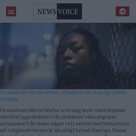
Fd muslimen Mona Walter: Jihadisterna i Sverige måste
stoppas
Fd muslimen Mona Walter som idag lever med skyddad
identitet pga dödshot från jihadister vilka angriper
avhoppare från Islam, säger i ett samtal med NewsVoice
att religionsfriheten är allvarligt hotad i Sverige. Dessa