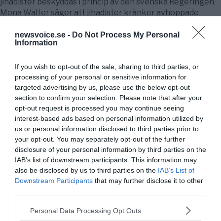
jihadister beskyddas i princip av den svenska Regeringen.
Mona Walter säger att jihadister kränker avhoppade
svenska muslimers demokratiska och mänskliga
rättigheter. Problemet …
Fortsätt läsa
newsvoice.se -
Do Not Process My Personal
Information
NewsVoice
If you wish to opt-out of the sale, sharing to third parties, or
24
processing of your personal or sensitive information for
targeted advertising by us, please use the below opt-out
section to confirm your selection. Please note that after your
opt-out request is processed you may continue seeing
Public Service på riktigt
interest-based ads based on personal information utilized by
us or personal information disclosed to third parties prior to
your opt-out. You may separately opt-out of the further
Du läser en av Sveriges mest modiga tidningar.
disclosure of your personal information by third parties on the
Stöd vårt dagliga arbeta med en
donation
.
IAB’s list of downstream participants. This information may
also be disclosed by us to third parties on the
IAB’s List of
Downstream Participants
that may further disclose it to other
Annonsera
third parties.
Please note that this website/app uses one or more Google
Personal Data Processing Opt Outs
Vill du nå hundratusentals samhällsintresserade
services and may gather and store information including but