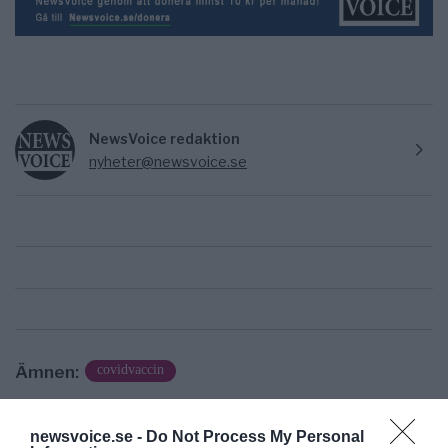
NewsVoice redaktion
nyheter@newsvoice.se
Ämnen:
covidvaccin
newsvoice.se -
Do Not Process My Personal