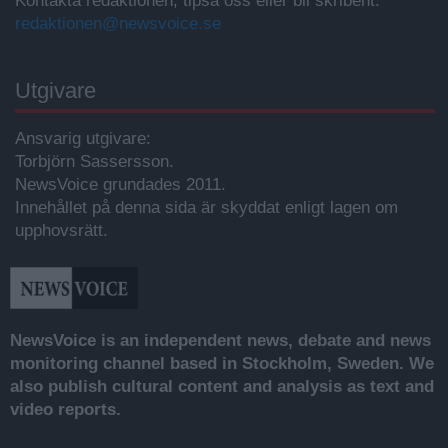
Kontakta redaktionen, tipsa oss eller bli skribent.
redaktionen@newsvoice.se
Utgivare
Ansvarig utgivare:
Torbjörn Sassersson.
NewsVoice grundades 2011.
Innehållet på denna sida är skyddat enligt lagen om
upphovsrätt.
NewsVoice is an independent news, debate and news
monitoring channel based in Stockholm, Sweden. We
also publish cultural content and analysis as text and
video reports.