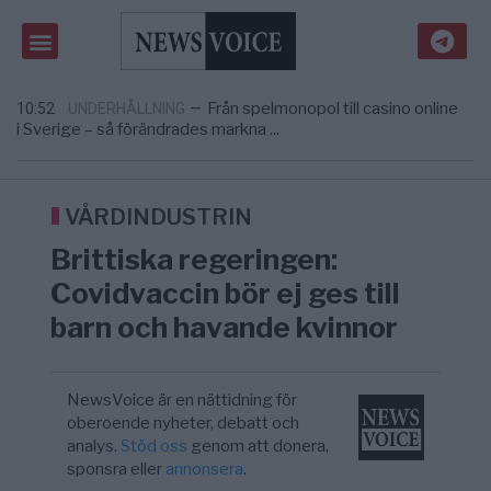
Gaza håller en av de största
5/8
KRIG & FRED
—
massbegravningarna någonsin
Richard D. Wolff: Därför provocerar
11:43
KRIG & FRED
—
Europas ledare fram ett krig med Rys ...
Från spelmonopol till casino online
10:52
UNDERHÅLLNING
—
i Sverige – så förändrades markna ...
Tucker Carlson: ”It’s Time to Save
6/8
UNITED STATES
—
America” – Finally
Elsa Widding: Risken att dras in i krig borde
5/8
OPINION
—
avgöra all utrikespolitik
VÅRDINDUSTRIN
Gaza håller en av de största
5/8
KRIG & FRED
—
Brittiska regeringen:
massbegravningarna någonsin
Richard D. Wolff: Därför provocerar
11:43
KRIG & FRED
—
Covidvaccin bör ej ges till
Europas ledare fram ett krig med Rys ...
barn och havande kvinnor
NewsVoice är en nättidning för
oberoende nyheter, debatt och
analys.
Stöd oss
genom att donera,
sponsra eller
annonsera
.