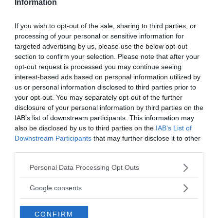
Information
If you wish to opt-out of the sale, sharing to third parties, or
processing of your personal or sensitive information for
Prenumerera på vårt nyhetsbrev
targeted advertising by us, please use the below opt-out
section to confirm your selection. Please note that after your
Få NewsVoice nyhets-mail
opt-out request is processed you may continue seeing
interest-based ads based on personal information utilized by
us or personal information disclosed to third parties prior to
your opt-out. You may separately opt-out of the further
disclosure of your personal information by third parties on the
IAB’s list of downstream participants. This information may
also be disclosed by us to third parties on the
IAB’s List of
Downstream Participants
that may further disclose it to other
third parties.
Please note that this website/app uses one or more Google
Personal Data Processing Opt Outs
ANNONSER
services and may gather and store information including but
not limited to your visit or usage behaviour. You may click to
Google consents
grant or deny consent to Google and its third-party tags to
use your data for below specified purposes in below Google
CONFIRM
consent section.