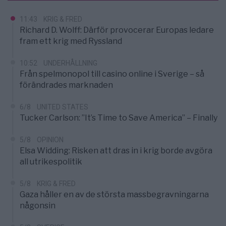
11:43
KRIG & FRED
Richard D. Wolff: Därför provocerar Europas ledare
fram ett krig med Ryssland
10:52
UNDERHÅLLNING
Från spelmonopol till casino online i Sverige – så
förändrades marknaden
6/8
UNITED STATES
Tucker Carlson: ”It’s Time to Save America” – Finally
5/8
OPINION
Elsa Widding: Risken att dras in i krig borde avgöra
all utrikespolitik
5/8
KRIG & FRED
Gaza håller en av de största massbegravningarna
någonsin