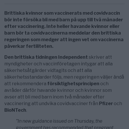
Brittiska kvinnor som vaccinerats med covidvaccin
bör inte försöka bli med barn på upp till två månader
efter vaccinering. Inte heller havande kvinnor eller
barn bör ta covidvaccinerna meddelar den brittiska
regeringen som medger att ingen vet om vaccinerna
påverkar fertiliteten.
Den brittiska tidningen Independent
skriver att
myndigheter och vaccinföretagen intygar att alla
säkerhetsåtgärder vidtagits och att alla
säkerhetsstandarder följs, men regeringen väljer ändå
att rekommendera
försiktighetsprincipen
och
avråder därför havande kvinnor och kvinnor som
avser att bli med barn inom två månader efter
vaccinering att undvika covidvacciner från
Pfizer
och
BioNTech
.
”In new guidance issued on Thursday, the
government has recommended that pregnant