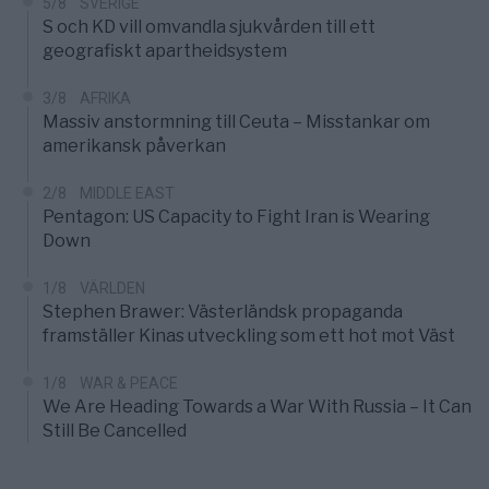
5/8
SVERIGE
S och KD vill omvandla sjukvården till ett
geografiskt apartheidsystem
3/8
AFRIKA
Massiv anstormning till Ceuta – Misstankar om
amerikansk påverkan
2/8
MIDDLE EAST
Pentagon: US Capacity to Fight Iran is Wearing
Down
1/8
VÄRLDEN
Stephen Brawer: Västerländsk propaganda
framställer Kinas utveckling som ett hot mot Väst
1/8
WAR & PEACE
We Are Heading Towards a War With Russia – It Can
Still Be Cancelled