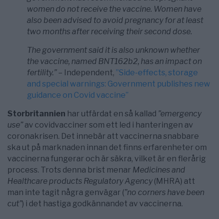
women do not receive the vaccine. Women have
also been advised to avoid pregnancy for at least
two months after receiving their second dose.
The government said it is also unknown whether
the vaccine, named BNT162b2, has an impact on
fertility.”
– Independent,
”Side-effects, storage
and special warnings: Government publishes new
guidance on Covid vaccine”
Storbritannien
har utfärdat en så kallad
”emergency
use”
av covidvacciner som ett led i hanteringen av
coronakrisen. Det innebär att vaccinerna snabbare
ska ut på marknaden innan det finns erfarenheter om
vaccinerna fungerar och är säkra, vilket är en flerårig
process. Trots denna brist menar
Medicines and
Healthcare products Regulatory Agency
(MHRA) att
man inte tagit några genvägar (
”no corners have been
cut”
) i det hastiga godkännandet av vaccinerna.