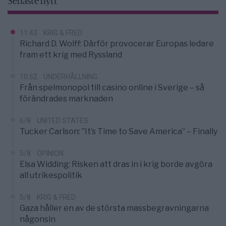
Senaste nytt
11:43
KRIG & FRED
Richard D. Wolff: Därför provocerar Europas ledare
fram ett krig med Ryssland
10:52
UNDERHÅLLNING
Från spelmonopol till casino online i Sverige – så
förändrades marknaden
6/8
UNITED STATES
Tucker Carlson: ”It’s Time to Save America” – Finally
5/8
OPINION
Elsa Widding: Risken att dras in i krig borde avgöra
all utrikespolitik
5/8
KRIG & FRED
Gaza håller en av de största massbegravningarna
någonsin