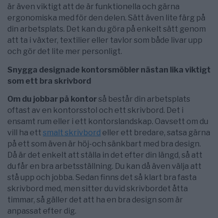
är även viktigt att de är funktionella och gärna
ergonomiska med för den delen. Sätt även lite färg på
din arbetsplats. Det kan du göra på enkelt sätt genom
att ta i växter, textilier eller tavlor som både livar upp
och gör det lite mer personligt.
Snygga designade kontorsmöbler nästan lika viktigt
som ett bra skrivbord
Om du jobbar på kontor
så består din arbetsplats
oftast av en kontorsstol och ett skrivbord. Det i
ensamt rum eller i ett kontorslandskap. Oavsett om du
vill ha ett
smalt skrivbord
eller ett bredare, satsa gärna
på ett som även är höj-och sänkbart med bra design.
Då är det enkelt att ställa in det efter din längd, så att
du får en bra arbetsställning. Du kan då även välja att
stå upp och jobba. Sedan finns det så klart bra fasta
skrivbord med, men sitter du vid skrivbordet åtta
timmar, så gäller det att ha en bra design som är
anpassat efter dig.