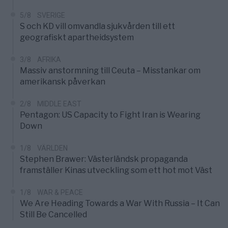
5/8
SVERIGE
S och KD vill omvandla sjukvården till ett
geografiskt apartheidsystem
3/8
AFRIKA
Massiv anstormning till Ceuta – Misstankar om
amerikansk påverkan
2/8
MIDDLE EAST
Pentagon: US Capacity to Fight Iran is Wearing
Down
1/8
VÄRLDEN
Stephen Brawer: Västerländsk propaganda
framställer Kinas utveckling som ett hot mot Väst
1/8
WAR & PEACE
We Are Heading Towards a War With Russia – It Can
Still Be Cancelled