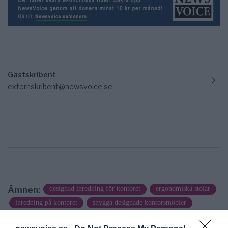
Gästskribent
externskribent@newsvoice.se
Ämnen:
designad inredning för kontoret
ergonomiska stolar
inredning på kontoret
snygga designade kontorsmöbler