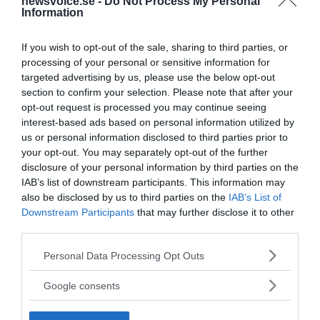
newsvoice.se -
Do Not Process My Personal
Information
If you wish to opt-out of the sale, sharing to third parties, or
processing of your personal or sensitive information for
targeted advertising by us, please use the below opt-out
Prenumerera på vårt nyhetsbrev
section to confirm your selection. Please note that after your
opt-out request is processed you may continue seeing
Få NewsVoice nyhets-mail
interest-based ads based on personal information utilized by
us or personal information disclosed to third parties prior to
your opt-out. You may separately opt-out of the further
disclosure of your personal information by third parties on the
IAB’s list of downstream participants. This information may
also be disclosed by us to third parties on the
IAB’s List of
Downstream Participants
that may further disclose it to other
third parties.
Please note that this website/app uses one or more Google
Personal Data Processing Opt Outs
services and may gather and store information including but
ANNONSER
not limited to your visit or usage behaviour. You may click to
Google consents
grant or deny consent to Google and its third-party tags to
use your data for below specified purposes in below Google