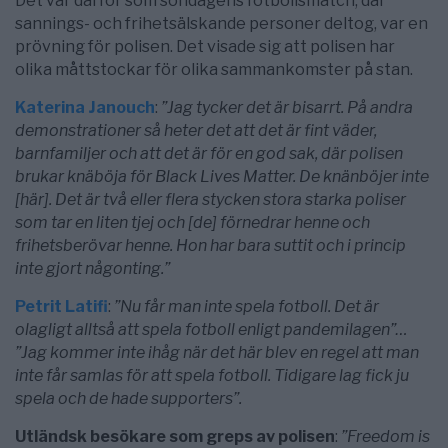
Det var därför som söndagens fotbollsmatch, där
sannings- och frihetsälskande personer deltog, var en
prövning för polisen. Det visade sig att polisen har
olika måttstockar för olika sammankomster på stan.
Katerina Janouch
:
”Jag tycker det är bisarrt. På andra
demonstrationer så heter det att det är fint väder,
barnfamiljer och att det är för en god sak, där polisen
brukar knäböja för Black Lives Matter. De knänböjer inte
[här]. Det är två eller flera stycken stora starka poliser
som tar en liten tjej och [de] förnedrar henne och
frihetsberövar henne. Hon har bara suttit och i princip
inte gjort någonting.”
Petrit Latifi
:
”Nu får man inte spela fotboll. Det är
olagligt alltså att spela fotboll enligt pandemilagen”…
”Jag kommer inte ihåg när det här blev en regel att man
inte får samlas för att spela fotboll. Tidigare lag fick ju
spela och de hade supporters”.
Utländsk besökare som greps av polisen
:
”Freedom is