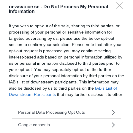
newsvoice.se -
Do Not Process My Personal
Information
If you wish to opt-out of the sale, sharing to third parties, or
processing of your personal or sensitive information for
targeted advertising by us, please use the below opt-out
section to confirm your selection. Please note that after your
Prenumerera på vårt nyhetsbrev
opt-out request is processed you may continue seeing
interest-based ads based on personal information utilized by
Få NewsVoice nyhets-mail
us or personal information disclosed to third parties prior to
your opt-out. You may separately opt-out of the further
disclosure of your personal information by third parties on the
IAB’s list of downstream participants. This information may
also be disclosed by us to third parties on the
IAB’s List of
Downstream Participants
that may further disclose it to other
third parties.
Please note that this website/app uses one or more Google
Personal Data Processing Opt Outs
services and may gather and store information including but
ANNONSER
not limited to your visit or usage behaviour. You may click to
Google consents
grant or deny consent to Google and its third-party tags to