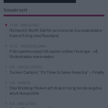
Senaste nytt
11:43
KRIG & FRED
Richard D. Wolff: Därför provocerar Europas ledare
fram ett krig med Ryssland
10:52
UNDERHÅLLNING
Från spelmonopol till casino online i Sverige – så
förändrades marknaden
6/8
UNITED STATES
Tucker Carlson: ”It’s Time to Save America” – Finally
5/8
OPINION
Elsa Widding: Risken att dras in i krig borde avgöra
all utrikespolitik
5/8
KRIG & FRED