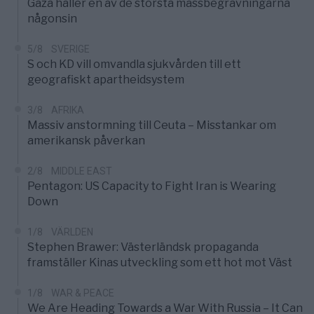
Gaza håller en av de största massbegravningarna
någonsin
5/8
SVERIGE
S och KD vill omvandla sjukvården till ett
geografiskt apartheidsystem
3/8
AFRIKA
Massiv anstormning till Ceuta – Misstankar om
amerikansk påverkan
2/8
MIDDLE EAST
Pentagon: US Capacity to Fight Iran is Wearing
Down
1/8
VÄRLDEN
Stephen Brawer: Västerländsk propaganda
framställer Kinas utveckling som ett hot mot Väst
1/8
WAR & PEACE
We Are Heading Towards a War With Russia – It Can