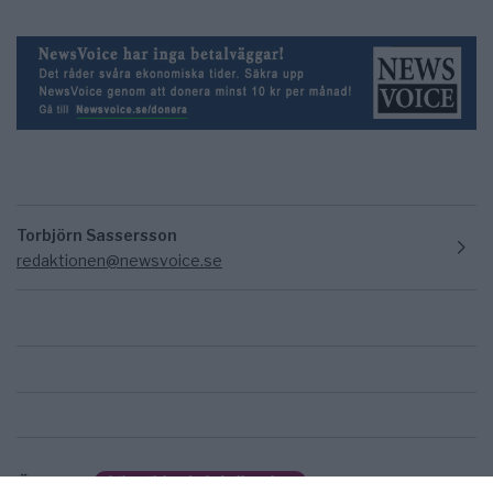
Torbjörn Sassersson
redaktionen@newsvoice.se
Ämnen:
frihetsälskande fotbollsspelare