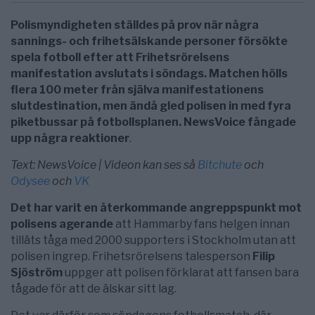
Polismyndigheten ställdes på prov när några
sannings- och frihetsälskande personer försökte
spela fotboll efter att Frihetsrörelsens
manifestation avslutats i söndags. Matchen hölls
flera 100 meter från själva manifestationens
slutdestination, men ändå gled polisen in med fyra
piketbussar på fotbollsplanen. NewsVoice fångade
upp några reaktioner
.
Text: NewsVoice | Videon kan ses så
Bitchute
och
Odysee
och
VK
Det har varit en återkommande angreppspunkt mot
polisens agerande
att Hammarby fans helgen innan
tilläts tåga med 2000 supporters i Stockholm utan att
polisen ingrep. Frihetsrörelsens talesperson
Filip
Sjöström
uppger att polisen förklarat att fansen bara
tågade för att de älskar sitt lag.