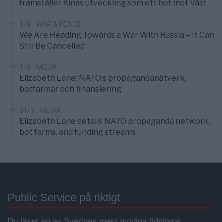
framställer Kinas utveckling som ett hot mot Väst
1/8
WAR & PEACE
We Are Heading Towards a War With Russia – It Can
Still Be Cancelled
1/8
MEDIA
Elizabeth Lane: NATO:s propagandanätverk,
botfarmar och finansiering
31/7
MEDIA
Elizabeth Lane details NATO propaganda network,
bot farms, and funding streams
Public Service på riktigt
Du läser en av Sveriges mest modiga tidningar.