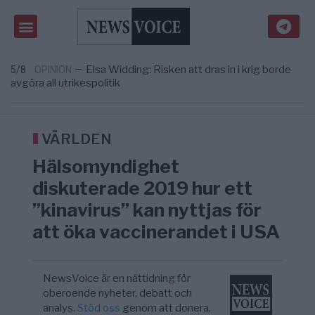
Massiv anstormning till Ceuta – Misstankar
3/8
AFRIKA
—
om amerikansk påverkan
Tucker Carlson: ”It’s Time to Save
6/8
UNITED STATES
—
America” – Finally
Elsa Widding: Risken att dras in i krig borde
5/8
OPINION
—
avgöra all utrikespolitik
Gaza håller en av de största
5/8
KRIG & FRED
—
massbegravningarna någonsin
S och KD vill omvandla sjukvården till ett
5/8
SVERIGE
—
geografiskt apartheidsystem
VÄRLDEN
Massiv anstormning till Ceuta – Misstankar
3/8
AFRIKA
—
Hälsomyndighet
om amerikansk påverkan
Tucker Carlson: ”It’s Time to Save
6/8
UNITED STATES
—
diskuterade 2019 hur ett
America” – Finally
”kinavirus” kan nyttjas för
att öka vaccinerandet i USA
NewsVoice är en nättidning för
oberoende nyheter, debatt och
analys.
Stöd oss
genom att donera,