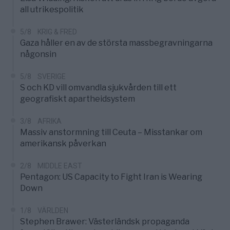
all utrikespolitik
5/8
KRIG & FRED
Gaza håller en av de största massbegravningarna
någonsin
5/8
SVERIGE
S och KD vill omvandla sjukvården till ett
geografiskt apartheidsystem
3/8
AFRIKA
Massiv anstormning till Ceuta – Misstankar om
amerikansk påverkan
2/8
MIDDLE EAST
Pentagon: US Capacity to Fight Iran is Wearing
Down
1/8
VÄRLDEN
Stephen Brawer: Västerländsk propaganda