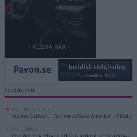
Senaste nytt
6/8
UNITED STATES
Tucker Carlson: ”It’s Time to Save America” – Finally
5/8
OPINION
Elsa Widding: Risken att dras in i krig borde avgöra