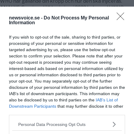
WHO har gällande din kropp och hur den ska injiceras.
ANALYS. Sverige ställde sig i maj 2022 bakom att WHO
genom World Health Assembly (WHA) …
Fortsätt läsa
newsvoice.se -
Do Not Process My Personal
Information
NewsVoice
14
If you wish to opt-out of the sale, sharing to third parties, or
processing of your personal or sensitive information for
targeted advertising by us, please use the below opt-out
section to confirm your selection. Please note that after your
opt-out request is processed you may continue seeing
Public Service på riktigt
interest-based ads based on personal information utilized by
us or personal information disclosed to third parties prior to
Du läser en av Sveriges mest modiga tidningar.
your opt-out. You may separately opt-out of the further
Stöd vårt dagliga arbeta med en
donation
.
disclosure of your personal information by third parties on the
IAB’s list of downstream participants. This information may
also be disclosed by us to third parties on the
IAB’s List of
Annonsera
Downstream Participants
that may further disclose it to other
third parties.
Vill du nå hundratusentals samhällsintresserade
Please note that this website/app uses one or more Google
Personal Data Processing Opt Outs
svenskar?
services and may gather and store information including but