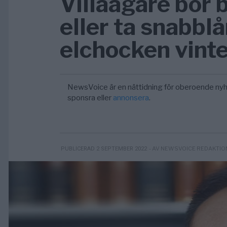
Villaägare bör
eller ta snabblå
elchocken vint
NewsVoice är en nättidning för oberoende nyh
sponsra eller
annonsera
.
- AV NEWSVOICE REDAKTIO
PUBLICERAD 2 SEPTEMBER 2022