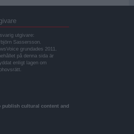
givare
svarig utgivare:
rbjörn Sassersson.
wsVoice grundades 2011.
nehållet på denna sida är
yddat enligt lagen om
phovsrätt.
publish cultural content and