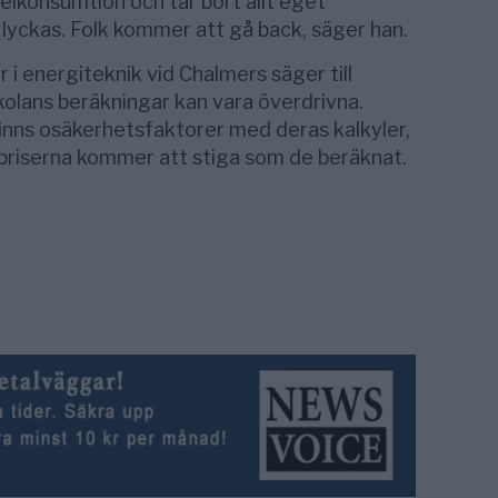
elkonsumtion och tar bort allt eget
lyckas. Folk kommer att gå back, säger han.
 i energiteknik vid Chalmers säger till
olans beräkningar kan vara överdrivna.
nns osäkerhetsfaktorer med deras kalkyler,
t priserna kommer att stiga som de beräknat.