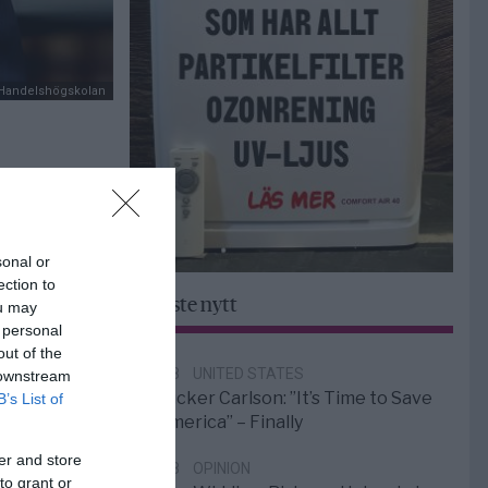
 Handelshögskolan
sonal or
ection to
Senaste nytt
ou may
 personal
out of the
6/8
UNITED STATES
 downstream
Tucker Carlson: ”It’s Time to Save
B’s List of
America” – Finally
er and store
5/8
OPINION
to grant or