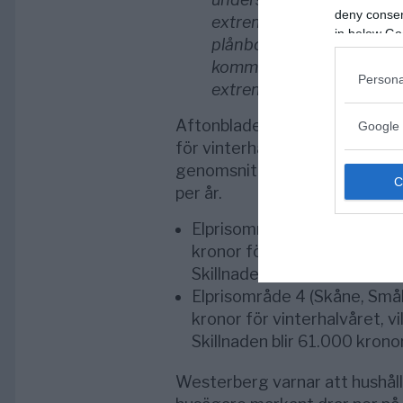
deny consent
extremt dystra över det e
in below Go
plånboksfrågor”
, säger 
kommit fram till att elrä
Persona
extrema under vintern”
.
Aftonbladet som
intervjuat
We
Google 
för vinterhalvåret, oktober 20
genomsnittligt småhus eller 
per år.
Elprisområde 3 (Stockholm, 
kronor för vinterhalvåret, 
Skillnaden blir 54.000 krono
Elprisområde 4 (Skåne, Smål
kronor för vinterhalvåret, 
Skillnaden blir 61.000 kronor
Westerberg varnar att hushål