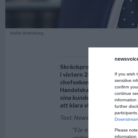
Stefan Westerberg.
newsvoice
Skräckprognosen är att det 
If you wish 
i vintern 2022-23. Elkostna
sensitive in
chefsekonomen Stefan Wes
confirm you
Handelskammare.
”Det komm
continue se
sina kunder att bunkra upp m
information 
att klara vinterns elkostnade
further disc
participants
Text: NewsVoice
Downstream 
”För många kommer det bli 
Please note
information 
undersökningar att hushål