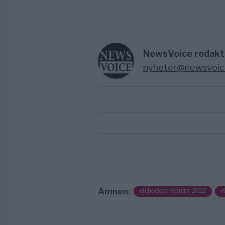
NewsVoice redakt
nyheter@newsvoic
Ämnen:
elchocken vintern 2022
e