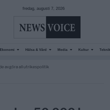
fredag, augusti 7, 2026
Ekonomi
Hälsa & Vård
Media
Kultur
Tekni
nkar om amerikansk påverkan
America” – Finally
de avgöra all utrikespolitik
gravningarna någonsin
tt geografiskt apartheidsystem
nkar om amerikansk påverkan
America” – Finally