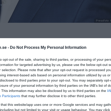
Pressfoto:
.se -
Do Not Process My Personal Information
kan bli 61.000 kronor dyrare elräkningar
to opt-out of the sale, sharing to third parties, or processing of your per
den kan nästan tredubblas, enligt
formation for targeted advertising by us, please use the below opt-out s
terberg på Stockholms
r selection. Please note that after your opt-out request is processed y
unala elbolaget Varberg Energi råder
eing interest-based ads based on personal information utilized by us or
ed 50.000 kronor eller ta [snabb]lån för
disclosed to third parties prior to your opt-out. You may separately opt-
r”
, skriver Aftonbladet.
losure of your personal information by third parties on the IAB’s list of
. This information may also be disclosed by us to third parties on the
IA
Participants
that may further disclose it to other third parties.
väldigt jobbigt. Vi ser i olika
 that this website/app uses one or more Google services and may gath
including but not limited to your visit or usage behaviour. You may click 
len är historiskt pessimistiska. De är