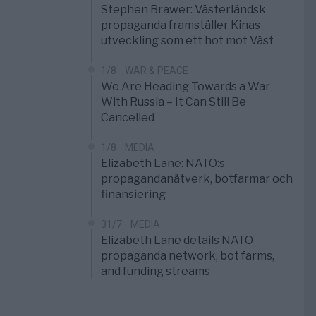
Stephen Brawer: Västerländsk
propaganda framställer Kinas
utveckling som ett hot mot Väst
1/8
WAR & PEACE
We Are Heading Towards a War
With Russia – It Can Still Be
Cancelled
1/8
MEDIA
Elizabeth Lane: NATO:s
propagandanätverk, botfarmar och
finansiering
31/7
MEDIA
Elizabeth Lane details NATO
propaganda network, bot farms,
and funding streams