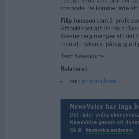
husägare markant drar ner på 
sparande. De kommer inte att 
Filip Jonsson
som är professor
Aftonbladet att Handelshögsk
Westerberg medger att det fi
men att risken är påtaglig at
Text: NewsVoice
Relaterat
Eon:
Elprisområden