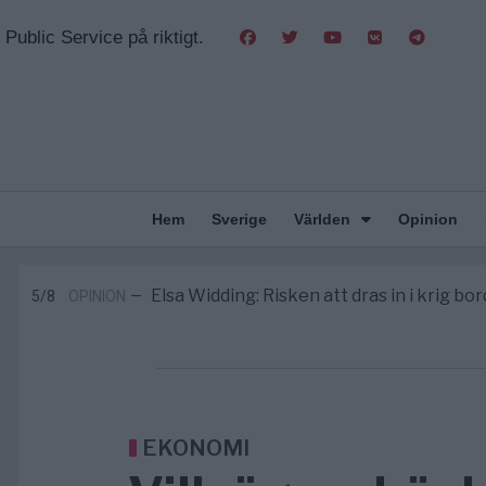
Public Service på riktigt.
Hem
Sverige
Världen
Opinion
Massiv anstormning till Ceuta – Missta
3/8
AFRIKA
—
Tucker Carlson: ”It’s Time to Save 
6/8
UNITED STATES
—
Elsa Widding: Risken att dras in i krig bor
5/8
OPINION
—
Gaza håller en av de största massbe
5/8
KRIG & FRED
—
S och KD vill omvandla sjukvården till e
5/8
SVERIGE
—
Massiv anstormning till Ceuta – Missta
3/8
AFRIKA
—
Tucker Carlson: ”It’s Time to Save 
6/8
UNITED STATES
—
EKONOMI