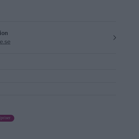
ion
e.se
lpriser