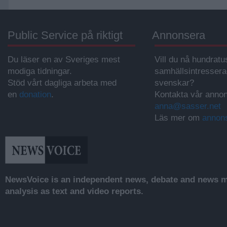
Public Service på riktigt
Annonsera
Du läser en av Sveriges mest
Vill du nå hundratu
modiga tidningar.
samhällsintresser
Stöd vårt dagliga arbeta med
svenskar?
en
donation
.
Kontakta vår annon
anna@sasser.net
Läs mer om
annon
NewsVoice is an independent news, debate and news mo
analysis as text and video reports.