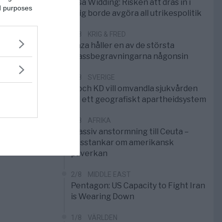
Elsa Widding: Risken att dras in i
ed purposes
krig borde avgöra all utrikespolitik
5/8
KRIG & FRED
Gaza håller en av de största
massbegravningarna någonsin
5/8
SVERIGE
S och KD vill omvandla sjukvården
till ett geografiskt apartheidsystem
3/8
AFRIKA
Massiv anstormning till Ceuta –
Misstankar om amerikansk
påverkan
2/8
MIDDLE EAST
Pentagon: US Capacity to Fight Iran
is Wearing Down
1/8
VÄRLDEN