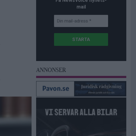
Få NewsVoice nyhets-
mail
ANNONSER