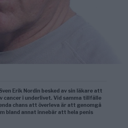
ven Erik Nordin besked av sin läkare att
cancer i under­livet. Vid samma tillfälle
 enda chans att över­leva är att genomgå
 bland annat innebär att hela penis