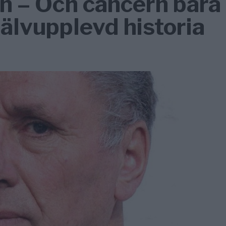
n – Och cancern bara
jälvupplevd historia