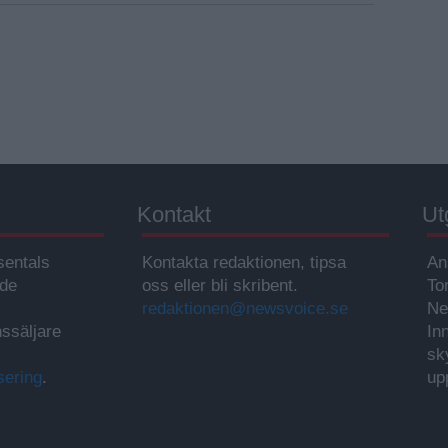
Kontakt
Ut
sentals
Kontakta redaktionen, tipsa
An
ade
oss eller bli skribent.
To
redaktionen@newsvoice.se
Ne
ssäljare
In
sk
sering
.
up