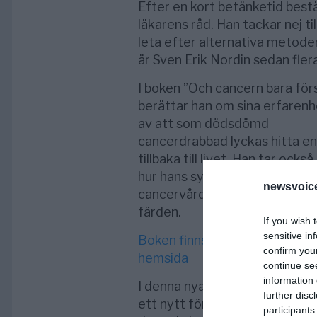
Efter en kort betänketid bestäm
läkarens råd. Han ­tackar nej ti
leta efter alternativa metode
är Sven Erik Nordin sedan flera
I boken ”Och cancern bara för
berättar han om si­na erfaren­
av att som dödsdömd
cancerdrabbad lyckas hitta e
till­baka till livet. Han tar också
hur hans syn på cancer och
newsvoice
cancervård kom att förändras
färden.
If you wish 
sensitive in
Boken finns på Karneval förla
confirm you
hemsida
continue se
information 
I denna nya upplaga har han ti
further disc
ett nytt förord och ett kapite
participants