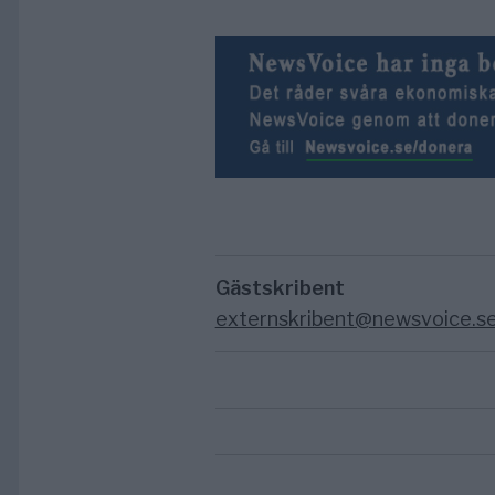
Gästskribent
externskribent@newsvoice.s