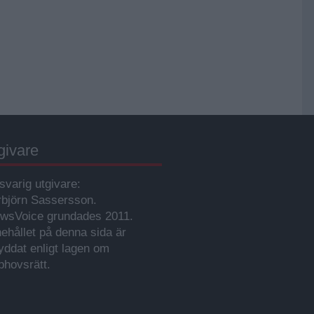
givare
svarig utgivare:
rbjörn Sassersson.
wsVoice grundades 2011.
nehållet på denna sida är
yddat enligt lagen om
phovsrätt.