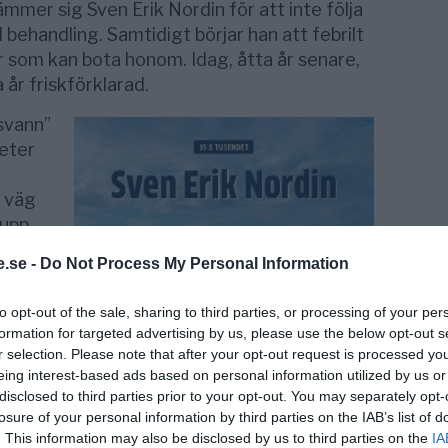
mer sig Sven Erik ­Nor­din för att inte följa
ll behandling. Samtidigt börjar han att feb­rilt
r som kan bota honom. Idag, åtta år senare,
 år friskförklarad.
svann”
heter
n väg
 upp
.se -
Do Not Process My Personal Information
 under
to opt-out of the sale, sharing to third parties, or processing of your per
formation for targeted advertising by us, please use the below opt-out s
gs
r selection. Please note that after your opt-out request is processed y
eing interest-based ads based on personal information utilized by us or
disclosed to third parties prior to your opt-out. You may separately opt-
llfogat
losure of your personal information by third parties on the IAB’s list of
l om
. This information may also be disclosed by us to third parties on the
IA