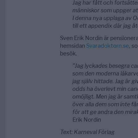
Jag har fått och fortsätt
människor som uppger att 
I denna nya upplaga av Oc
till ett appendix där jag 
Sven Erik Nordin är pensioner
hemsidan
Svaradoktorn.se
, s
besök.
”Jag lyckades besegra can
som den moderna läkarve
jag själv hittade. Jag är g
odds ha överlevt min canc
omöjligt. Men jag är sam­t
över alla dem som inte få
för att ge andra den mira­­
Erik Nordin
Text: Karneval Förlag