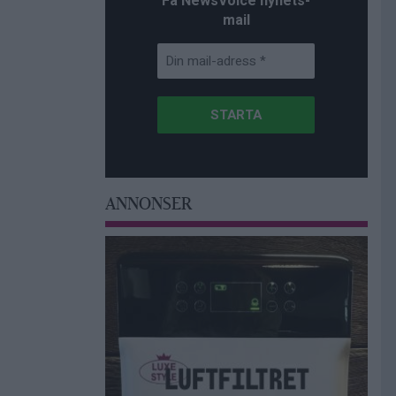
Få NewsVoice nyhets-
mail
ANNONSER