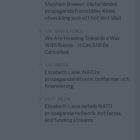
Stephen Brawer: Västerländsk
propaganda framställer Kinas
utveckling som ett hot mot Väst
1/8
WAR & PEACE
We Are Heading Towards a War
With Russia – It Can Still Be
Cancelled
1/8
MEDIA
Elizabeth Lane: NATO:s
propagandanätverk, botfarmar och
finansiering
31/7
MEDIA
Elizabeth Lane details NATO
propaganda network, bot farms,
and funding streams