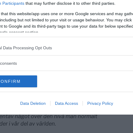
en från
Participants
that may further disclose it to other third parties.
 that this website/app uses one or more Google services and may gath
including but not limited to your visit or usage behaviour. You may click 
sedan
 to Google and its third-party tags to use your data for below specifi
os och
Sven Erik Nordin – Och cancern bara försvann – En
ogle consent section.
lle dö
självupplevd historia
l Data Processing Opt Outs
mycket omfattande kirurgiskt ingrepp. Och
 boks första upplaga utkom.
consents
tta skrivs i juli 2022 mycket bra, och såvitt
CONFIRM
ande cancerfri. I alla fall har jag inga symtom
.
Data Deletion
Data Access
Privacy Policy
viserade ”behandling” ha resulterat i
entav något över den nivå man normalt
der i vår del av världen.