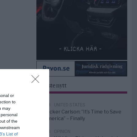
Senaste nytt
sonal or
ection to
6/8
UNITED STATES
ou may
Tucker Carlson: ”It’s Time to Save
 personal
America” – Finally
out of the
 downstream
5/8
OPINION
B’s List of