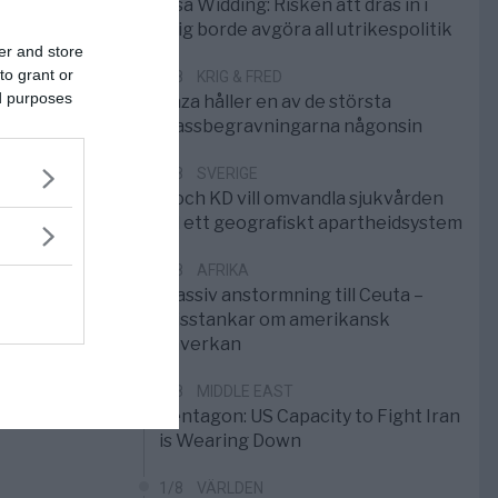
Elsa Widding: Risken att dras in i
krig borde avgöra all utrikespolitik
er and store
to grant or
5/8
KRIG & FRED
ed purposes
Gaza håller en av de största
massbegravningarna någonsin
5/8
SVERIGE
S och KD vill omvandla sjukvården
till ett geografiskt apartheidsystem
3/8
AFRIKA
Massiv anstormning till Ceuta –
Misstankar om amerikansk
påverkan
2/8
MIDDLE EAST
Pentagon: US Capacity to Fight Iran
is Wearing Down
1/8
VÄRLDEN