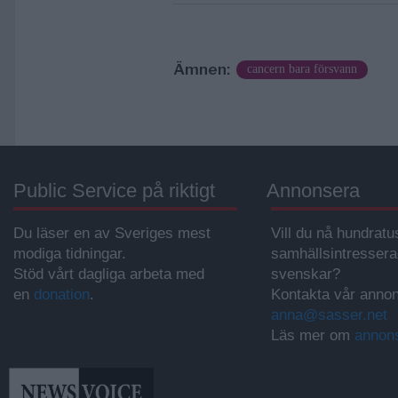
Ämnen:
cancern bara försvann
Public Service på riktigt
Annonsera
Du läser en av Sveriges mest
Vill du nå hundratu
modiga tidningar.
samhällsintresser
Stöd vårt dagliga arbeta med
svenskar?
en
donation
.
Kontakta vår annon
anna@sasser.net
Läs mer om
annon