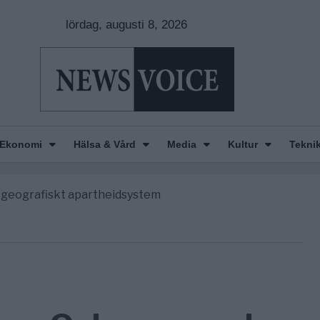
lördag, augusti 8, 2026
nkar om amerikansk påverkan
America” – Finally
Ekonomi
Hälsa & Vård
Media
Kultur
Tekni
de avgöra all utrikespolitik
gravningarna någonsin
tt geografiskt apartheidsystem
nkar om amerikansk påverkan
America” – Finally