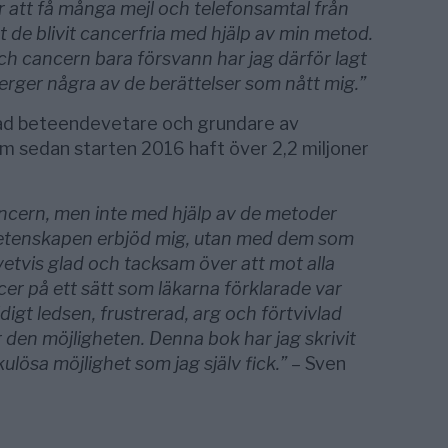
er att få många mejl och telefonsamtal från
de blivit cancerfria med hjälp av min metod.
h cancern bara försvann har jag därför lagt
återger några av de berättelser som nått mig.”
ad bete­­ende­vetare och grundare av
om sedan ­starten 2016 haft över 2,2 miljoner
cern, men inte med hjälp av de meto­­der
tenska­pen erbjöd mig, utan med dem som
ivetvis glad och ­tacksam över att mot alla
er på ett sätt som läkarna för­klarade var
idigt ledsen, frustrerad, arg och förtvivlad
r den möjligheten. Denna bok har jag skrivit
ku­lösa möjlighet som jag själv fick.”
– Sven