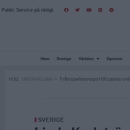
Public Service på riktigt.
Hem
Sverige
Världen
Opinion
Gaza håller en av de största massbe
5/8
KRIG & FRED
—
Richard D. Wolff: Därför provocera
11:43
KRIG & FRED
—
Från spelmonopol till casino on
10:52
UNDERHÅLLNING
—
Tucker Carlson: ”It’s Time to Save 
6/8
UNITED STATES
—
Elsa Widding: Risken att dras in i krig bor
5/8
OPINION
—
Gaza håller en av de största massbe
5/8
KRIG & FRED
—
Richard D. Wolff: Därför provocera
11:43
KRIG & FRED
—
SVERIGE