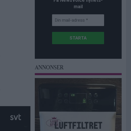
Få NewsVoice nyhets-
mail
ANNONSER