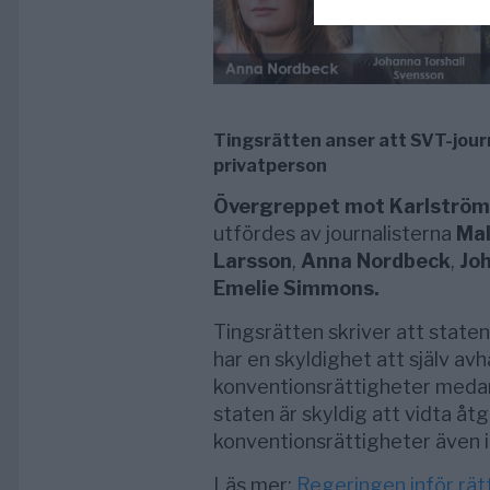
Tingsrätten anser att SVT-journ
privatperson
Övergreppet mot Karlströms
utfördes av journalisterna
Mal
Larsson
,
Anna Nordbeck
,
Joh
Emelie Simmons.
Tingsrätten skriver att staten
har en skyldighet att själv avh
konventionsrättigheter medan 
staten är skyldig att vidta åt
konventionsrättigheter även i f
Läs mer:
Regeringen inför rät