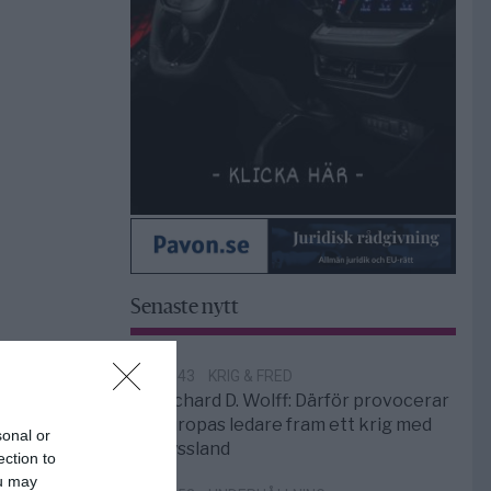
Senaste nytt
11:43
KRIG & FRED
Richard D. Wolff: Därför provocerar
Europas ledare fram ett krig med
sonal or
Ryssland
ection to
ou may