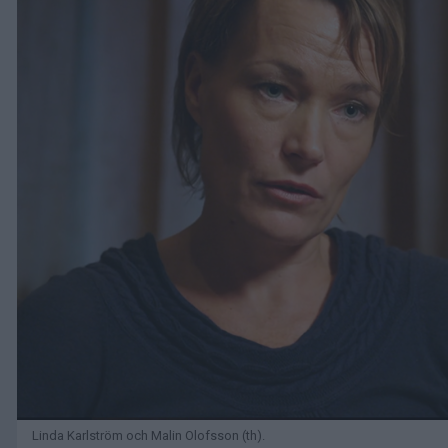
Linda Karlström och Malin Olofsson (th).