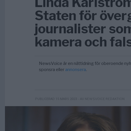
Linda Karlströ
Staten för öve
journalister so
kamera och fals
NewsVoice är en nättidning för oberoende nyh
sponsra eller
annonsera
.
- AV NEWSVOICE REDAKTION
PUBLICERAD 15 MARS 2023