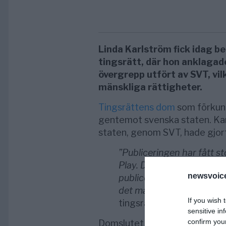
Linda Karlström fick idag b
tingsrätt, där hon anklagad
övergrepp utfört av SVT, vi
mänskliga rättigheter.
Tingsrättens dom
som förkunn
gentemot svenska staten. Kar
staten, genom SVT, hade gjort s
”Publiceringen har fått st
Play. Det är tydligt att Lin
newsvoice
publiceringen och det til
det material som publicer
If you wish 
tingsrätten.
sensitive in
confirm you
Domslutet handlade om dokum