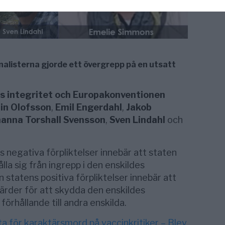
alisterna gjorde ett övergrepp på en utsatt
 integritet och Europakonventionen
in Olofsson
,
Emil Engerdahl
,
Jakob
anna Torshall Svensson
,
Sven Lindahl
och
s negativa förpliktelser innebär att staten
ålla sig från ingrepp i den enskildes
statens positiva förpliktelser innebär att
gärder för att skydda den enskildes
örhållande till andra enskilda.
ta för karaktärsmord på vaccinkritiker – Blev