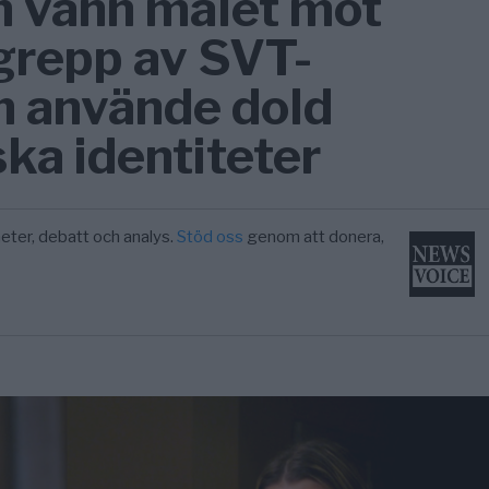
m vann målet mot
rgrepp av SVT-
m använde dold
ka identiteter
eter, debatt och analys.
Stöd oss
genom att donera,