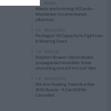
3/8
AFRIKA
Massiv anstormning till Ceuta –
Misstankar om amerikansk
påverkan
2/8
MIDDLE EAST
Pentagon: US Capacity to Fight Iran
is Wearing Down
1/8
VÄRLDEN
Stephen Brawer: Västerländsk
propaganda framställer Kinas
utveckling som ett hot mot Väst
1/8
WAR & PEACE
We Are Heading Towards a War
With Russia – It Can Still Be
Cancelled