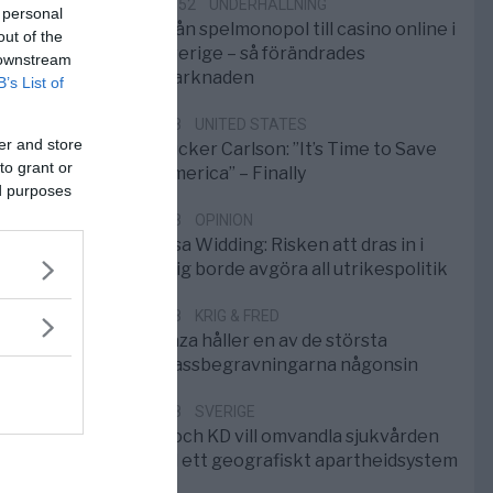
10:52
UNDERHÅLLNING
 personal
Från spelmonopol till casino online i
out of the
Sverige – så förändrades
 downstream
marknaden
B’s List of
6/8
UNITED STATES
er and store
Tucker Carlson: ”It’s Time to Save
to grant or
America” – Finally
ed purposes
5/8
OPINION
Elsa Widding: Risken att dras in i
krig borde avgöra all utrikespolitik
5/8
KRIG & FRED
Gaza håller en av de största
massbegravningarna någonsin
5/8
SVERIGE
S och KD vill omvandla sjukvården
till ett geografiskt apartheidsystem