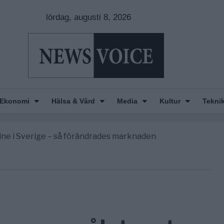
lördag, augusti 8, 2026
Ekonomi
Hälsa & Vård
Media
Kultur
Tekni
gravningarna någonsin
r Europas ledare fram ett krig med Ryssland
line i Sverige – så förändrades marknaden
America” – Finally
de avgöra all utrikespolitik
gravningarna någonsin
r Europas ledare fram ett krig med Ryssland