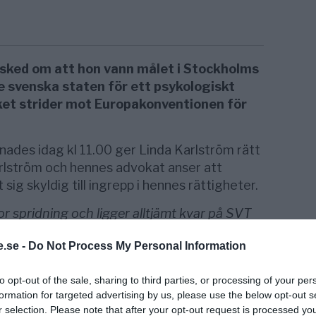
esked om att hon vann målet i Stockholms
e svenska staten för ett psykologiskt
lket strider mot Europakonventionen för
ades idag kl 11.00 ger Linda Karlström rätt
lström och hennes advokat anser att
ig skyldig till ingrepp i hennes rättigheter.
or spridning och ligger alltjämt kvar på SVT
da Karlström har tagit illa åt sig av
.se -
Do Not Process My Personal Information
lvägagångssätt som använts för att erhålla
ats”
, står det i ett pressmeddelande från
to opt-out of the sale, sharing to third parties, or processing of your per
formation for targeted advertising by us, please use the below opt-out s
r selection. Please note that after your opt-out request is processed y
entären ”Dokument inifrån: