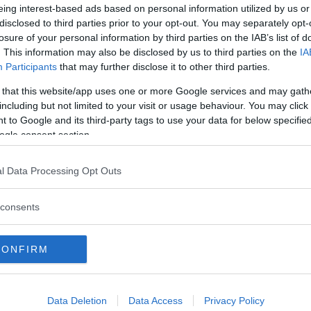
eing interest-based ads based on personal information utilized by us or
v SVT.
Linda Karlström
förekom i
disclosed to third parties prior to your opt-out. You may separately opt-
gällande att staten hade överträtt hennes
losure of your personal information by third parties on the IAB’s list of
entionen för mänskliga rättigheter.
. This information may also be disclosed by us to third parties on the
IA
Participants
that may further disclose it to other third parties.
ernas användande av falska identiteter och
 that this website/app uses one or more Google services and may gath
hennes rätt till privatliv, tankefrihet,
including but not limited to your visit or usage behaviour. You may click 
”, skriver Tingsrätten i ett
 to Google and its third-party tags to use your data for below specifi
ogle consent section.
l Data Processing Opt Outs
consents
CONFIRM
Data Deletion
Data Access
Privacy Policy