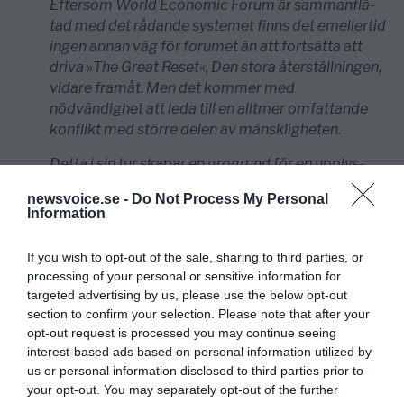
Eftersom World Economic Forum är samman­flä­
tad med det rådande systemet finns det emellertid
ingen annan väg för forumet än att fortsätta att
driva »The Great Reset«, Den stora återställningen,
vidare framåt. Men det kommer med
nödvändighet att leda till en alltmer omfattande
konflikt med större delen av mänskligheten.
Detta i sin tur skapar en grogrund för en upplys­
nings­kampanj som kan beröva World Economic
newsvoice.se -
Do Not Process My Personal
Forum dess allra viktigaste trumfkort: massornas
Information
okunnighet.
If you wish to opt-out of the sale, sharing to third parties, or
Ernst Wolff
processing of your personal or sensitive information for
targeted advertising by us, please use the below opt-out
section to confirm your selection. Please note that after your
opt-out request is processed you may continue seeing
interest-based ads based on personal information utilized by
us or personal information disclosed to third parties prior to
your opt-out. You may separately opt-out of the further