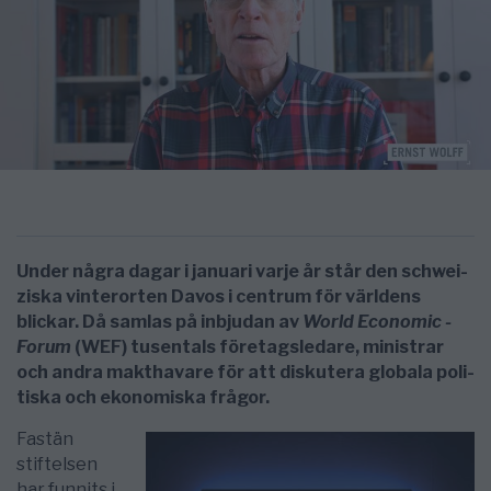
Under några dagar i januari varje år står den schwei­
ziska ­vinter­orten ­Davos i cent­rum för världens
blickar. Då samlas på inbjudan av
World ­Eco­­no­mic ­
Forum
­ (WEF) tusentals företagsledare, ­ministrar
och ­andra ­makt­­havare för att ­­dis­­ku­tera ­glo­bala ­poli­
tiska och ekonomiska frågor.
Fastän
stiftelsen
har funnits i