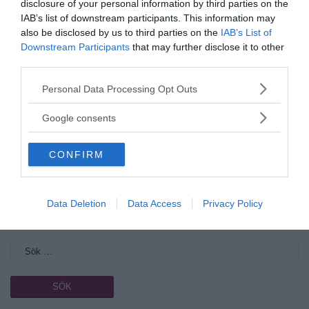
disclosure of your personal information by third parties on the
IAB’s list of downstream participants. This information may
also be disclosed by us to third parties on the
IAB’s List of
Downstream Participants
that may further disclose it to other
Gästskribent
third parties.
externskribent@newsvoice.se
Please note that this website/app uses one or more Google
Personal Data Processing Opt Outs
services and may gather and store information including but
not limited to your visit or usage behaviour. You may click to
Google consents
grant or deny consent to Google and its third-party tags to
use your data for below specified purposes in below Google
CONFIRM
consent section.
Data Deletion
Data Access
Privacy Policy
Ämnen:
ernst wolff