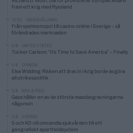
Richard D. Wolff: Därför provocerar Europas ledare
fram ett krig med Ryssland
10:52
UNDERHÅLLNING
Från spelmonopol till casino online i Sverige – så
förändrades marknaden
6/8
UNITED STATES
Tucker Carlson: ”It’s Time to Save America” – Finally
5/8
OPINION
Elsa Widding: Risken att dras in i krig borde avgöra
all utrikespolitik
5/8
KRIG & FRED
Gaza håller en av de största massbegravningarna
någonsin
5/8
SVERIGE
S och KD vill omvandla sjukvården till ett
geografiskt apartheidsystem