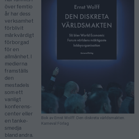
över femtio
år har dess
verksamhet
förblivit
märkvärdigt
förborgad
för en
allmänhet. I
medierna
framställs
den
mestadels
som ett
vanligt
konferens­
center eller
Bok av Ernst Wolff: Den diskreta världsmakten.
en tanke­
Karneval Förlag
smedja
bland andra.