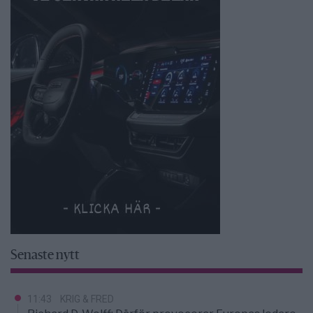
Senaste nytt
11:43
KRIG & FRED