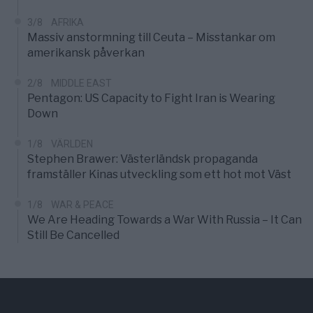
3/8
AFRIKA
Massiv anstormning till Ceuta – Misstankar om
amerikansk påverkan
2/8
MIDDLE EAST
Pentagon: US Capacity to Fight Iran is Wearing
Down
1/8
VÄRLDEN
Stephen Brawer: Västerländsk propaganda
framställer Kinas utveckling som ett hot mot Väst
1/8
WAR & PEACE
We Are Heading Towards a War With Russia – It Can
Still Be Cancelled