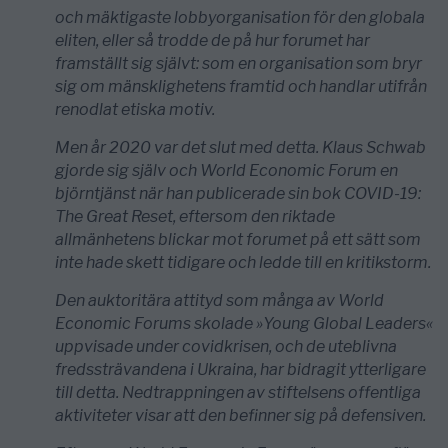
och mäktigaste lobbyorganisation för den globala
eliten, eller så trodde de på hur forumet har
framställt sig självt: som en organisation som bryr
sig om mänsklighetens framtid och handlar utifrån
­renodlat etiska motiv.
Men år 2020 var det slut med detta. Klaus Schwab
gjorde sig själv och World Economic Forum en
björn­tjänst när han publicerade sin bok COVID-19:
The Great Reset, eftersom den riktade
allmänhetens blickar mot forumet på ett sätt som
inte hade skett tidigare och ledde till en kritikstorm.
Den auktoritära attityd som många av World
Economic Forums skolade »Young Global Leaders«
uppvisade under covidkrisen, och de uteblivna
fredssträvandena i Ukraina, har bidragit ytterligare
till detta. Nedtrappningen av stiftelsens offent­liga
aktiviteter visar att den befinner sig på defensiven.