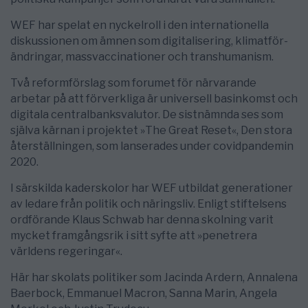
WEF har ­spelat en nyckel­roll i den internationella
diskussionen om ämnen som digitalisering, ­kli­mat­­för­
ändringar, ­mass­­vacci­natio­ner och transhumanism.
Två reformförslag som forumet för närvarande
arbetar på att för­verkliga är ­univer­sell bas­­in­komst och
digitala centralbanks­valutor. De sist­nämnda ses som
själva kärnan i projektet »The Great Reset«, Den stora
åter­ställningen, som ­lanserades under covidpan­de­min
2020.
I sär­skilda kaderskolor har WEF utbildat genera­tioner
av ­ledare från politik och näringsliv. Enligt stiftelsens
ordförande Klaus Schwab har denna skolning varit
mycket framgångsrik i sitt syfte att »penetrera
världens regeringar«.
Här har skolats politiker som Jacinda Ardern, Annalena
Baerbock, Emmanuel ­Macron, ­Sanna Marin, Angela