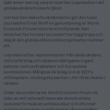
Själv anser man sig vara en opar­tisk orga­­­­ni­­­sation i det ­
glo­bala all­­män­intressets tjänst.
I sin bok Den ­diskreta världsmakten gör den tyske
journalisten ­Ernst Wolff en genomlysning av World ­
Economic ­Forums historia och inflytande. Han
beskriver hur forumet successivt har byggts upp och
idag är den ­globala elitens lobby­­orga­nis­a­tio­n nummer
ett.
I styrelsen sitter representanter från så­väl världens
största företag och världens mäktigaste orga­ni­
sationer som cent­ral­banker och Europeiska
kommissionen. Många av de bolag som är WEF:s
stötte­pelare, »strategiska partner«, hör till de rikaste i
världen.
Under decennierna har
World ­Economic ­Forum
vid
sidan av det nationellt baserade demokratiska
systemet for­­mu­­­le­rat politiska idéer och utformat
politiska kampanjer som förändrat våra samhäl­len.