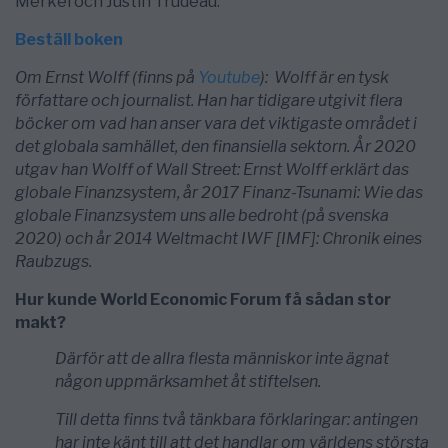
Merkel och Justin Trudeau.
Beställ boken
Om Ernst Wolff (finns på
Youtube
): Wolff är en tysk
författare och journalist. Han har tidigare utgivit flera
böcker om vad han anser vara det viktigaste området i
det globala samhället, den finansiella sektorn. År 2020
utgav han Wolff of Wall Street: Ernst Wolff erklärt das
globale Finanzsystem, år 2017 Finanz-Tsunami: Wie das
globale Finanzsystem uns alle bedroht (på svenska
2020) och år 2014 Weltmacht IWF [IMF]: Chronik eines
Raubzugs.
Hur kunde World Economic Forum få sådan stor
makt?
Därför att de allra flesta människor inte ägnat
någon uppmärksamhet åt stiftelsen.
Till detta finns två tänkbara för­kla­ringar: antingen
har inte känt till att det handlar om världens största