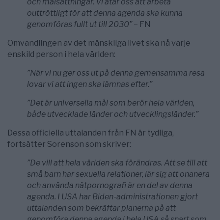
och målsättningar. Vi åtar oss att arbeta
outtröttligt för att denna agenda ska kunna
genomföras fullt ut till 2030”
– FN
Omvandlingen av det mänskliga livet ska nå varje
enskild person i hela världen:
”När vi nu ger oss ut på denna gemensamma resa
lovar vi att ingen ska lämnas efter.”
”Det är universella mål som berör hela världen,
både utvecklade länder och utvecklingsländer.”
Dessa officiella uttalanden från FN är tydliga,
fortsätter Sorenson som skriver:
”De vill att hela världen ska förändras. Att se till att
små barn har sexuella relationer, lär sig att onanera
och använda nätpornografi är en del av denna
agenda. I USA har Biden-administrationen gjort
uttalanden som bekräftar planerna på att
genomföra denna agenda i hela USA så snart som