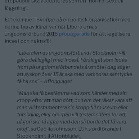
att pedofili ska accepteras som en ”normal sexuell
läggning”.
Ett exempel i Sverige på en politisk organisation med
denna typ av idéer var när Liberalernas
ungdomsförbund 2016
propagerade
för att legalisera
incest och nekrofili:
”Liberalernas ungdomsförbund i Stockholm vill
göra det lagligt med incest. Förslaget som lades
fram på ungdomsförbundets årsmöte i dag säger
att syskon över 15 år ska med varandras samtycke
få ha sex” – Aftonbladet
”Man ska få bestämma vad som händer med sin
kropp efter att man dött, och om det råkar vara att
man vill testamentera sin kropp till museum eller
forskning, eller om man vill testamentera för att
någon ska få ligga med den så borde det få vara
okej”
, sa Cecilia Johnsson, LUF:s ordförande i
Stockholm till Aftonbladet.