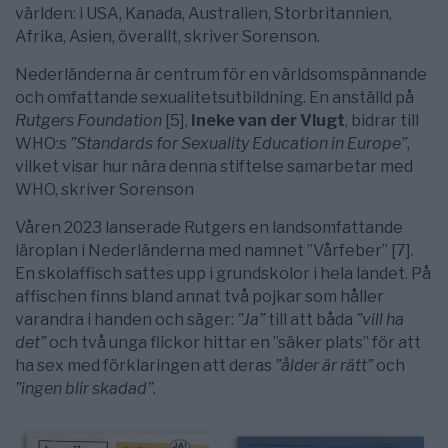
världen: i USA, Kanada, Australien, Storbritannien,
Afrika, Asien, överallt, skriver Sorenson.
Nederländerna är centrum för en världsomspännande
och omfattande sexualitetsutbildning. En anställd på
Rutgers Foundation
[5],
Ineke van der Vlugt
, bidrar till
WHO:s
”Standards for Sexuality Education in Europe”
,
vilket visar hur nära denna stiftelse samarbetar med
WHO, skriver Sorenson
Våren 2023 lanserade Rutgers en landsomfattande
läroplan i Nederländerna med namnet ”Vårfeber” [7].
En skolaffisch sattes upp i grundskolor i hela landet. På
affischen finns bland annat två pojkar som håller
varandra i handen och säger:
”Ja”
till att båda
”vill ha
det”
och två unga flickor hittar en ”säker plats” för att
ha sex med förklaringen att deras
”ålder är rätt”
och
”ingen blir skadad”
.