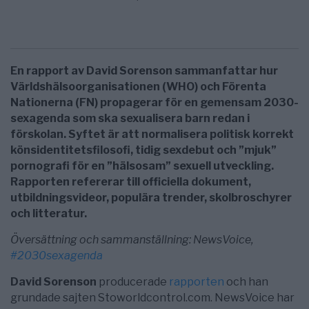
En rapport av David Sorenson sammanfattar hur
Världshälsoorganisationen (WHO) och Förenta
Nationerna (FN) propagerar för en gemensam 2030-
sexagenda som ska sexualisera barn redan i
förskolan. Syftet är att normalisera politisk korrekt
könsidentitetsfilosofi, tidig sexdebut och ”mjuk”
pornografi för en ”hälsosam” sexuell utveckling.
Rapporten refererar till officiella dokument,
utbildningsvideor, populära trender, skolbroschyrer
och litteratur.
Översättning och sammanställning: NewsVoice,
#2030sexagenda
David Sorenson
producerade
rapporten
och han
grundade sajten Stoworldcontrol.com. NewsVoice har