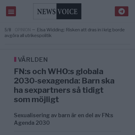
om amerikansk påverkan
Tucker Carlson: ”It’s Time to Save
6/8
UNITED STATES
—
America” – Finally
Elsa Widding: Risken att dras in i krig borde
5/8
OPINION
—
avgöra all utrikespolitik
Gaza håller en av de största
5/8
KRIG & FRED
—
massbegravningarna någonsin
S och KD vill omvandla sjukvården till ett
5/8
SVERIGE
—
geografiskt apartheidsystem
Massiv anstormning till Ceuta – Misstankar
3/8
AFRIKA
—
om amerikansk påverkan
VÄRLDEN
Tucker Carlson: ”It’s Time to Save
6/8
UNITED STATES
—
FN:s och WHO:s globala
America” – Finally
2030-sexagenda: Barn ska
ha sexpartners så tidigt
som möjligt
Sexualisering av barn är en del av FN:s
Agenda 2030