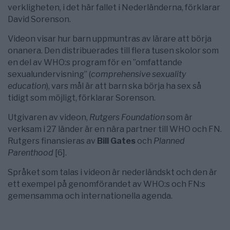
verkligheten, i det här fallet i Nederländerna, förklarar
David Sorenson.
Videon visar hur barn uppmuntras av lärare att börja
onanera. Den distribuerades till flera tusen skolor som
en del av WHO:s program för en ”omfattande
sexualundervisning” (
comprehensive sexuality
education
), vars mål är att barn ska börja ha sex så
tidigt som möjligt, förklarar Sorenson.
Utgivaren av videon,
Rutgers Foundation
som är
verksam i 27 länder är en nära partner till WHO och FN.
Rutgers finansieras av
Bill Gates
och
Planned
Parenthood
[6].
Språket som talas i videon är nederländskt och den är
ett exempel på genomförandet av WHO:s och FN:s
gemensamma och internationella agenda.