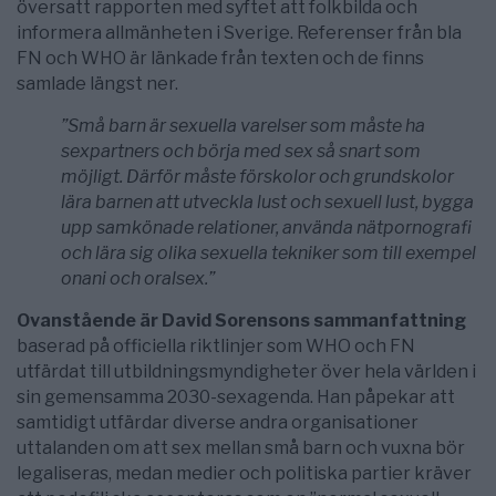
översatt rapporten med syftet att folkbilda och
informera allmänheten i Sverige. Referenser från bla
FN och WHO är länkade från texten och de finns
samlade längst ner.
”Små barn är sexuella varelser som måste ha
sexpartners och börja med sex så snart som
möjligt. Därför måste förskolor och grundskolor
lära barnen att utveckla lust och sexuell lust, bygga
upp samkönade relationer, använda nätpornografi
och lära sig olika sexuella tekniker som till exempel
onani och oralsex.”
Ovanstående är David Sorensons sammanfattning
baserad på officiella riktlinjer som WHO och FN
utfärdat till utbildningsmyndigheter över hela världen i
sin gemensamma 2030-sexagenda. Han påpekar att
samtidigt utfärdar diverse andra organisationer
uttalanden om att sex mellan små barn och vuxna bör
legaliseras, medan medier och politiska partier kräver