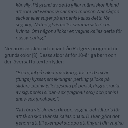
känslig. På grund av detta gillar människor ibland
att röra vid varandra där med munnen. När någon
slickar eller suger på en penis kallas detta för
sugning. Naturligtvis gäller samma sak för en
kvinna. Om någon slickar en vagina kallas detta för
pussy-eating.”
Nedan visas skärmdumpar från Rutgers program för
grundskolor [9]. Dessa sidor är för 10-åriga barn och
den översatta texten lyder:
”Exempel på saker man kan göra med sex är
(tunga) kyssar, smekningar, petting (slicka på
slidan), piping (slicka/suga på penis), fingrar, runka
av sig, penis i slidan-sex (vaginalt sex) och penis i
anus-sex (analtsex)”.
”Att röra vid sin egen kropp, vagina och klitoris för
att få en skön känsla kallas onani. Du kan göra det
genom att till exempel stoppa ett finger i din vagina