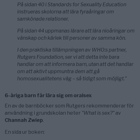
På sidan 40 i Standards for Sexuality Education
instrueras skolorna att lära fyraåringar om
samkönade relationer.
På sidan 44 uppmanas lärare att lära nioåringar om
vänskap och kärlek till personer av samma kön.
I den praktiska tillämpningen av WHO:s partner,
Rutgers Foundation, ser vi att detta inte bara
handlar om att informera barn, utan att det handlar
om att aktivt uppmuntra dem att gå
homosexualitetens väg – så tidigt som möjligt.”
6-åriga barn får lära sig om oralsex
En av de barnböcker som Rutgers rekommenderar för
användning i grundskolan heter
”What is sex?”
av
Channah Zwiep
.
En sida ur boken: