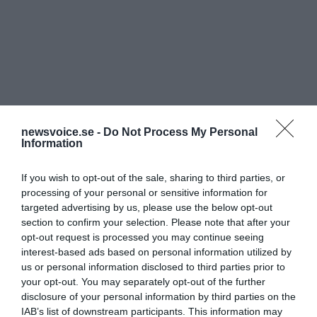
newsvoice.se -
Do Not Process My Personal
Information
Logotyperna i FN:s dokument
”International Technical
Guidance on Sexual Education”
visar att
If you wish to opt-out of the sale, sharing to third parties, or
sexualiseringen av barn också är en del av FN:s mål för
processing of your personal or sensitive information for
hållbar utveckling enligt Agenda 2030.
targeted advertising by us, please use the below opt-out
section to confirm your selection. Please note that after your
opt-out request is processed you may continue seeing
interest-based ads based on personal information utilized by
us or personal information disclosed to third parties prior to
your opt-out. You may separately opt-out of the further
disclosure of your personal information by third parties on the
IAB’s list of downstream participants. This information may