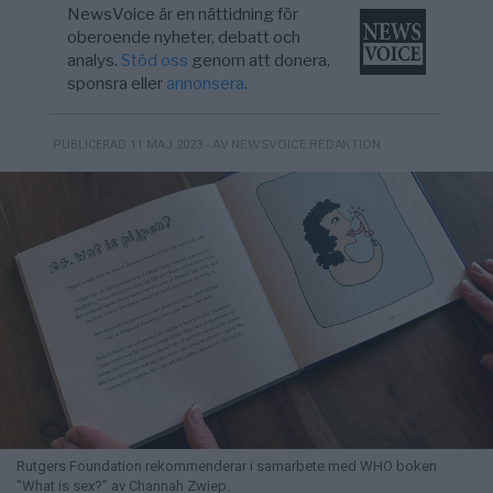
NewsVoice är en nättidning för
oberoende nyheter, debatt och
analys.
Stöd oss
genom att donera,
sponsra eller
annonsera
.
- AV NEWSVOICE REDAKTION
PUBLICERAD 11 MAJ 2023
Rutgers Foundation rekommenderar i samarbete med WHO boken
"What is sex?" av Channah Zwiep.