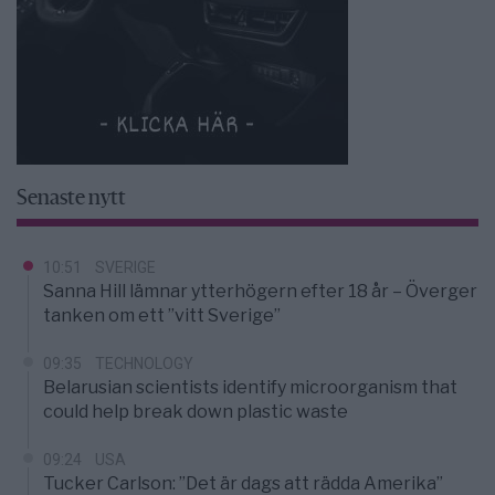
Senaste nytt
10:51
SVERIGE
Sanna Hill lämnar ytterhögern efter 18 år – Överger
tanken om ett ”vitt Sverige”
09:35
TECHNOLOGY
Belarusian scientists identify microorganism that
could help break down plastic waste
09:24
USA
Tucker Carlson: ”Det är dags att rädda Amerika”