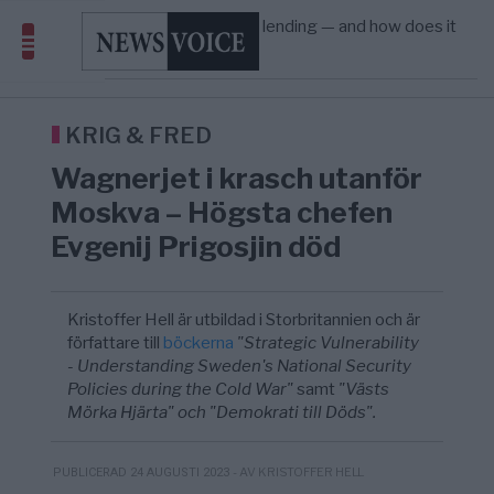
Amerika”
What is P2B lending — and how does it
09:12
ECONOMY
—
differ from P2P?
Richard D. Wolff: Därför provocerar
8/8
KRIG & FRED
—
Europas ledare fram ett krig med Rys ...
Sanna Hill lämnar ytterhögern efter 18 år –
10:51
SVERIGE
—
Överger tanken om ett ...
KRIG & FRED
Wagnerjet i krasch utanför
Moskva – Högsta chefen
Evgenij Prigosjin död
Kristoffer Hell är utbildad i Storbritannien och är
författare till
böckerna
"Strategic Vulnerability
- Understanding Sweden's National Security
Policies during the Cold War"
samt
"Västs
Mörka Hjärta" och "Demokrati till Döds".
- AV KRISTOFFER HELL
PUBLICERAD 24 AUGUSTI 2023