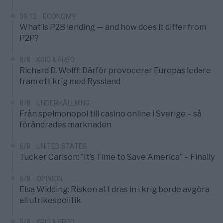
09:12
ECONOMY
What is P2B lending — and how does it differ from
P2P?
8/8
KRIG & FRED
Richard D. Wolff: Därför provocerar Europas ledare
fram ett krig med Ryssland
8/8
UNDERHÅLLNING
Från spelmonopol till casino online i Sverige – så
förändrades marknaden
6/8
UNITED STATES
Tucker Carlson: ”It’s Time to Save America” – Finally
5/8
OPINION
Elsa Widding: Risken att dras in i krig borde avgöra
all utrikespolitik
5/8
KRIG & FRED