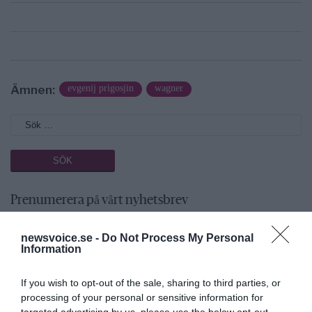
Ämnen:
evgenij prigosjin
wagner
Prenumerera på vårt nyhetsbrev
Få NewsVoice nyhets-mail
newsvoice.se -
Do Not Process My Personal
Information
If you wish to opt-out of the sale, sharing to third parties, or
processing of your personal or sensitive information for
targeted advertising by us, please use the below opt-out