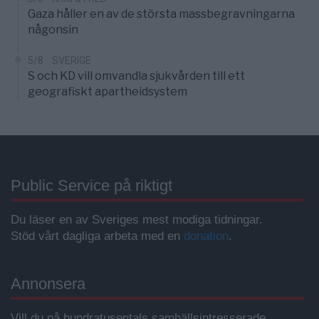
Gaza håller en av de största massbegravningarna
någonsin
5/8
SVERIGE
S och KD vill omvandla sjukvården till ett
geografiskt apartheidsystem
Public Service på riktigt
Du läser en av Sveriges mest modiga tidningar.
Stöd vårt dagliga arbeta med en
donation
.
Annonsera
Vill du nå hundratusentals samhällsintresserade