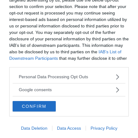
section to confirm your selection. Please note that after your
opt-out request is processed you may continue seeing
interest-based ads based on personal information utilized by
us or personal information disclosed to third parties prior to
ANNONSER
your opt-out. You may separately opt-out of the further
disclosure of your personal information by third parties on the
IAB’s list of downstream participants. This information may
also be disclosed by us to third parties on the
IAB’s List of
Downstream Participants
that may further disclose it to other
third parties.
Please note that this website/app uses one or more Google
Personal Data Processing Opt Outs
services and may gather and store information including but
not limited to your visit or usage behaviour. You may click to
Google consents
grant or deny consent to Google and its third-party tags to
use your data for below specified purposes in below Google
CONFIRM
consent section.
Data Deletion
Data Access
Privacy Policy