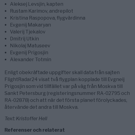
Aleksej Levsjin, kapten
Rustam Karimov, andrepilot
Kristina Raspopova, flygvärdinna
Evgenij Makaryan
Valerij Tjekalov
Dmitrij Utkin
Nikolaj Matuseev
Evgenij Prigosjin
Alexander Totmin
Enligt obekräftade uppgifter skall data från sajten
FlightRadar24 visat två flygplan kopplade till Evgneij
Prigosjin som vid tillfället var på väg från Moskva till
Sankt Petersburg (registeringsnummer RA-02795 och
RA-02878) och att när det första planet förolyckades,
återvände det andra till Moskva.
Text: Kristoffer Hell
Referenser och relaterat