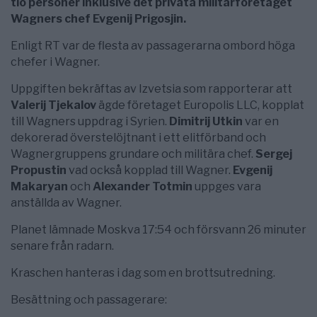
tio personer inklusive det privata militärföretaget
Wagners chef Evgenij Prigosjin.
Enligt RT var de flesta av passagerarna ombord höga
chefer i Wagner.
Uppgiften bekräftas av Izvetsia som rapporterar att
Valerij Tjekalov
ägde företaget Europolis LLC, kopplat
till Wagners uppdrag i Syrien.
Dimitrij Utkin
var en
dekorerad överstelöjtnant i ett elitförband och
Wagnergruppens grundare och militära chef.
Sergej
Propustin
vad också kopplad till Wagner.
Evgenij
Makaryan
och
Alexander Totmin
uppges vara
anställda av Wagner.
Planet lämnade Moskva 17:54 och försvann 26 minuter
senare från radarn.
Kraschen hanteras i dag som en brottsutredning.
Besättning och passagerare: