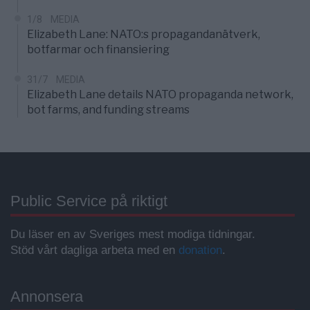
1/8
MEDIA
Elizabeth Lane: NATO:s propagandanätverk,
botfarmar och finansiering
31/7
MEDIA
Elizabeth Lane details NATO propaganda network,
bot farms, and funding streams
Public Service på riktigt
Du läser en av Sveriges mest modiga tidningar.
Stöd vårt dagliga arbeta med en
donation
.
Annonsera