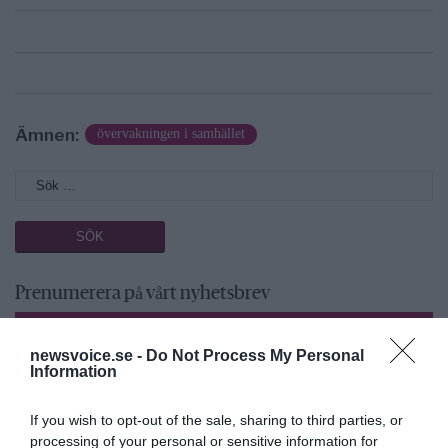
Ämnen:
övervakningen i samhället
Prenumerera på vårt nyhetsbrev
Få NewsVoice nyhets-mail
newsvoice.se -
Do Not Process My Personal
Information
If you wish to opt-out of the sale, sharing to third parties, or
processing of your personal or sensitive information for