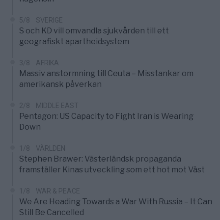
5/8
SVERIGE
S och KD vill omvandla sjukvården till ett
geografiskt apartheidsystem
3/8
AFRIKA
Massiv anstormning till Ceuta – Misstankar om
amerikansk påverkan
2/8
MIDDLE EAST
Pentagon: US Capacity to Fight Iran is Wearing
Down
1/8
VÄRLDEN
Stephen Brawer: Västerländsk propaganda
framställer Kinas utveckling som ett hot mot Väst
1/8
WAR & PEACE
We Are Heading Towards a War With Russia – It Can
Still Be Cancelled