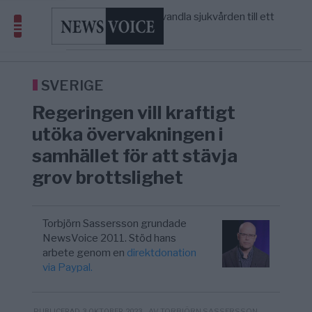
massbegravningarna någonsin
S och KD vill omvandla sjukvården till ett
5/8
SVERIGE
—
geografiskt apartheidsystem
Massiv anstormning till Ceuta – Misstankar
3/8
AFRIKA
—
om amerikansk påverkan
Tucker Carlson: ”It’s Time to Save
12:14
UNITED STATES
—
America” – Finally
SVERIGE
Regeringen vill kraftigt
utöka övervakningen i
samhället för att stävja
grov brottslighet
Torbjörn Sassersson grundade
NewsVoice 2011. Stöd hans
arbete genom en
direktdonation
via Paypal.
- AV TORBJÖRN SASSERSSON
PUBLICERAD 3 OKTOBER 2023