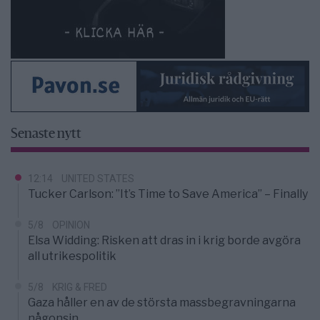
Senaste nytt
12:14
UNITED STATES
Tucker Carlson: ”It’s Time to Save America” – Finally
5/8
OPINION
Elsa Widding: Risken att dras in i krig borde avgöra
all utrikespolitik
5/8
KRIG & FRED
Gaza håller en av de största massbegravningarna
någonsin