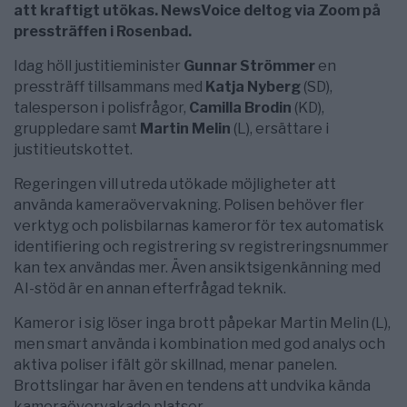
att kraftigt utökas. NewsVoice deltog via Zoom på
pressträffen i Rosenbad.
Idag
höll justitieminister
Gunnar Strömmer
en
pressträff tillsammans med
Katja Nyberg
(SD),
talesperson i polisfrågor,
Camilla Brodin
(KD),
gruppledare samt
Martin Melin
(L), ersättare i
justitieutskottet.
Regeringen vill utreda utökade möjligheter att
använda kameraövervakning. Polisen behöver fler
verktyg och polisbilarnas kameror för tex automatisk
identifiering och registrering sv registreringsnummer
kan tex användas mer. Även ansiktsigenkänning med
AI-stöd är en annan efterfrågad teknik.
Kameror i sig löser inga brott påpekar
Martin Melin
(L),
men smart använda i kombination med god analys och
aktiva poliser i fält gör skillnad, menar panelen.
Brottslingar har även en tendens att undvika kända
kameraövervakade platser.