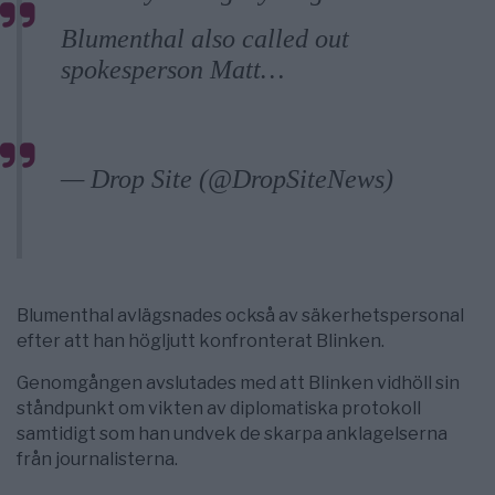
Blumenthal also called out
spokesperson Matt…
https://t.co/hBkwIj4FR7
pic.twitter.com/mwFMbRPVf1
— Drop Site (@DropSiteNews)
January 16, 2025
Blumenthal avlägsnades också av säkerhetspersonal
efter att han högljutt konfronterat Blinken.
Genomgången avslutades med att Blinken vidhöll sin
ståndpunkt om vikten av diplomatiska protokoll
samtidigt som han undvek de skarpa anklagelserna
från journalisterna.