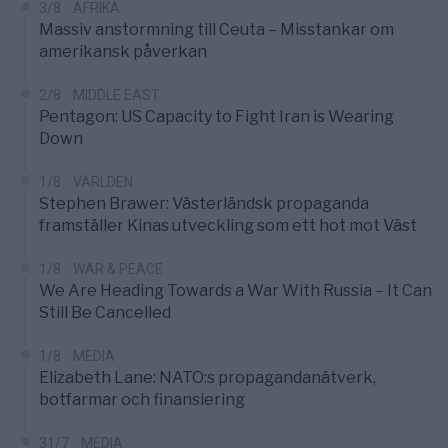
3/8
AFRIKA
Massiv anstormning till Ceuta – Misstankar om
amerikansk påverkan
2/8
MIDDLE EAST
Pentagon: US Capacity to Fight Iran is Wearing
Down
1/8
VÄRLDEN
Stephen Brawer: Västerländsk propaganda
framställer Kinas utveckling som ett hot mot Väst
1/8
WAR & PEACE
We Are Heading Towards a War With Russia – It Can
Still Be Cancelled
1/8
MEDIA
Elizabeth Lane: NATO:s propagandanätverk,
botfarmar och finansiering
31/7
MEDIA