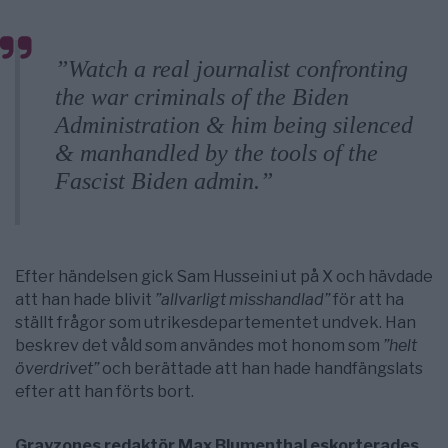
”Watch a real journalist confronting
the war criminals of the Biden
Administration & him being silenced
& manhandled by the tools of the
Fascist Biden admin.”
Efter händelsen gick Sam Husseini ut på X och hävdade
att han hade blivit
”allvarligt misshandlad”
för att ha
ställt frågor som utrikesdepartementet undvek. Han
beskrev det våld som användes mot honom som
”helt
överdrivet”
och berättade att han hade handfängslats
efter att han förts bort.
Grayzones redaktör
Max Blumenthal
eskorterades