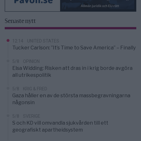
Senaste nytt
12:14
UNITED STATES
Tucker Carlson: ”It’s Time to Save America” – Finally
5/8
OPINION
Elsa Widding: Risken att dras in i krig borde avgöra
all utrikespolitik
5/8
KRIG & FRED
Gaza håller en av de största massbegravningarna
någonsin
5/8
SVERIGE
S och KD vill omvandla sjukvården till ett
geografiskt apartheidsystem