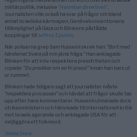
regeringens medvetenhet om kontroversiell israelisk
militärpolitik, inklusive
”Hannibal-direktivet”
.
Journalisten ville också ha svar på frågor om bland
annat israeliska kärnvapen, Genèvekonventionens
tillämplighet på Gaza och Blinkens påstådda
kopplingar till
Jeffrey Epstein
.
När poliserna grep Sam Husseini skrek han:
”Bort med
händerna! Svara på min jävla fråga.”
Han anklagade
Blinken för att inte respektera pressfriheten och
ropade:
”Du predikar om en fri press!”
innan han bars ut
ur rummet.
Blinken hade tidigare sagt att journalister måste
”respektera processen”
och hävdat att frågor skulle tas
upp efter hans kommentarer. Husseini utmanade dock
utrikesministern och hänvisade till internationell kritik
mot Israels agerande och anklagade USA för att
möjliggöra ett folkmord.
Jimmy Dore
: