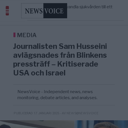
massbegravningarna någonsin
S och KD vill omvandla sjukvården till ett
5/8
SVERIGE
—
geografiskt apartheidsystem
Massiv anstormning till Ceuta – Misstankar
3/8
AFRIKA
—
om amerikansk påverkan
Tucker Carlson: ”It’s Time to Save
12:14
UNITED STATES
—
America” – Finally
MEDIA
Journalisten Sam Husseini
avlägsnades från Blinkens
pressträff – Kritiserade
USA och Israel
NewsVoice - Independent news, news
monitoring, debate articles, and analyses.
- AV NEWS@NEWSVOICE
PUBLICERAD 17 JANUARI 2025