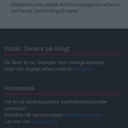
Elizabeth Lane details NATO propaganda network,
bot farms, and funding streams
Public Service på riktigt
Du läser en av Sveriges mest modiga tidningar.
Stöd vårt dagliga arbeta med en
donation
.
Annonsera
Vill du nå hundratusentals samhällsintresserade
svenskar?
Kontakta vår annonssäljare
anna@sasser.net
Läs mer om
annonsering
.