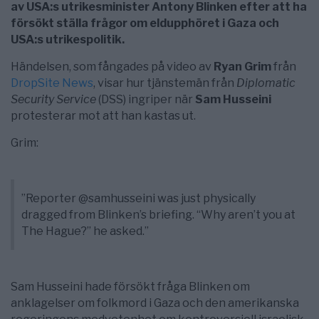
av USA:s utrikesminister Antony Blinken efter att ha
försökt ställa frågor om eldupphöret i Gaza och
USA:s utrikespolitik.
Händelsen, som fångades på video av
Ryan Grim
från
DropSite News
, visar hur tjänstemän från
Diplomatic
Security Service
(DSS) ingriper när
Sam Husseini
protesterar mot att han kastas ut.
Grim:
”Reporter
@samhusseini
was just physically
dragged from Blinken’s briefing. “Why aren’t you at
The Hague?” he asked.”
Sam Husseini hade försökt fråga Blinken om
anklagelser om folkmord i Gaza och den amerikanska