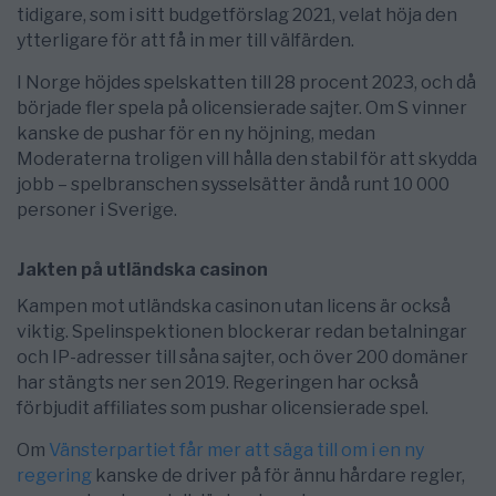
tidigare, som i sitt budgetförslag 2021, velat höja den
ytterligare för att få in mer till välfärden.
I Norge höjdes spelskatten till 28 procent 2023, och då
började fler spela på olicensierade sajter. Om S vinner
kanske de pushar för en ny höjning, medan
Moderaterna troligen vill hålla den stabil för att skydda
jobb – spelbranschen sysselsätter ändå runt 10 000
personer i Sverige.
Jakten på utländska casinon
Kampen mot utländska casinon utan licens är också
viktig. Spelinspektionen blockerar redan betalningar
och IP-adresser till såna sajter, och över 200 domäner
har stängts ner sen 2019. Regeringen har också
förbjudit affiliates som pushar olicensierade spel.
Om
Vänsterpartiet får mer att säga till om i en ny
regering
kanske de driver på för ännu hårdare regler,