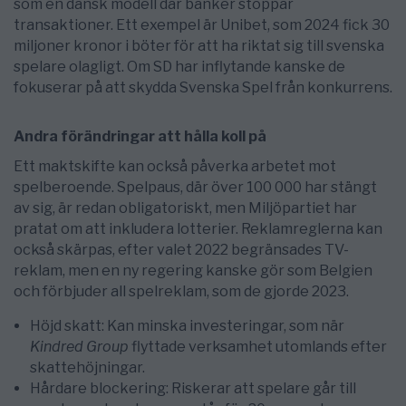
som en dansk modell där banker stoppar
transaktioner. Ett exempel är Unibet, som 2024 fick 30
miljoner kronor i böter för att ha riktat sig till svenska
spelare olagligt. Om SD har inflytande kanske de
fokuserar på att skydda Svenska Spel från konkurrens.
Andra förändringar att hålla koll på
Ett maktskifte kan också påverka arbetet mot
spelberoende. Spelpaus, där över 100 000 har stängt
av sig, är redan obligatoriskt, men Miljöpartiet har
pratat om att inkludera lotterier. Reklamreglerna kan
också skärpas, efter valet 2022 begränsades TV-
reklam, men en ny regering kanske gör som Belgien
och förbjuder all spelreklam, som de gjorde 2023.
Höjd skatt: Kan minska investeringar, som när
Kindred Group
flyttade verksamhet utomlands efter
skattehöjningar.
Hårdare blockering: Riskerar att spelare går till