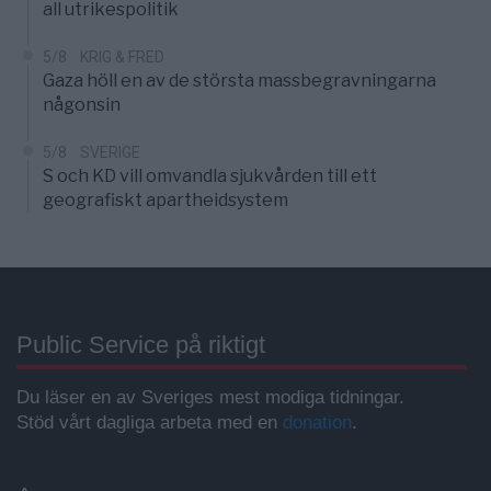
all utrikespolitik
5/8
KRIG & FRED
Gaza höll en av de största massbegravningarna
någonsin
5/8
SVERIGE
S och KD vill omvandla sjukvården till ett
geografiskt apartheidsystem
Public Service på riktigt
Du läser en av Sveriges mest modiga tidningar.
Stöd vårt dagliga arbeta med en
donation
.