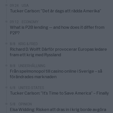
09:24
USA
Tucker Carlson: ”Det är dags att rädda Amerika”
09:12
ECONOMY
What is P2B lending — and how does it differ from
P2P?
8/8
KRIG & FRED
Richard D. Wolff: Därför provocerar Europas ledare
fram ett krig med Ryssland
8/8
UNDERHÅLLNING
Från spelmonopol till casino online i Sverige – så
förändrades marknaden
6/8
UNITED STATES
Tucker Carlson: ”It’s Time to Save America” – Finally
5/8
OPINION
Elsa Widding: Risken att dras in i krig borde avgöra