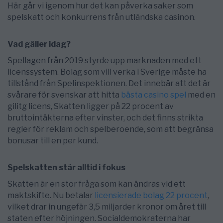
Här går vi igenom hur det kan påverka saker som
spelskatt och konkurrens från utländska casinon.
Vad gäller idag?
Spellagen från 2019 styrde upp marknaden med ett
licenssystem. Bolag som vill verka i Sverige måste ha
tillstånd från Spelinspektionen. Det innebär att det är
svårare för svenskar att hitta
bästa casino spel
med en
gilitg licens, Skatten ligger på 22 procent av
bruttointäkterna efter vinster, och det finns strikta
regler för reklam och spelberoende, som att begränsa
bonusar till en per kund.
Spelskatten står alltid i fokus
Skatten är en stor fråga som kan ändras vid ett
maktskifte. Nu betalar
licensierade bolag 22 procent
,
vilket drar in ungefär 3,5 miljarder kronor om året till
staten efter höjningen. Socialdemokraterna har