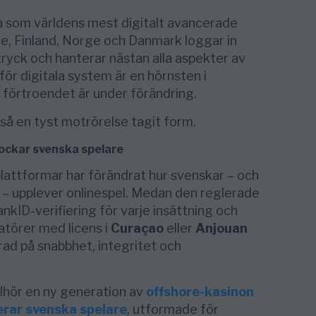
ta som världens mest digitalt avancerade
e, Finland, Norge och Danmark loggar in
ryck och hanterar nästan alla aspekter av
ör digitala system är en hörnsten i
förtroendet är under förändring.
så en tyst motrörelse tagit form.
lockar svenska spelare
attformar har förändrat hur svenskar – och
 – upplever onlinespel. Medan den reglerade
kID-verifiering för varje insättning och
atörer med licens i
Curaçao
eller
Anjouan
rad på snabbhet, integritet och
lhör en ny generation av
offshore-kasinon
erar svenska spelare
, utformade för