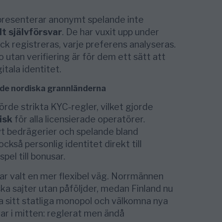
presenterar anonymt spelande inte
lt självförsvar
. De har vuxit upp under
ick registreras, varje preferens analyseras.
no utan verifiering är för dem ett sätt att
itala identitet.
 de nordiska grannländerna
örde strikta KYC-regler, vilket gjorde
isk
för alla licensierade operatörer.
 bedrägerier och spelande bland
kså personlig identitet direkt till
spel till bonusar.
r valt en mer flexibel väg. Norrmännen
a sajter utan påföljder, medan Finland nu
fa sitt statliga monopol och välkomna nya
ar i mitten: reglerat men ändå