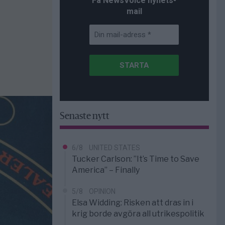
Få NewsVoice nyhets-
mail
Senaste nytt
6/8
UNITED STATES
Tucker Carlson: ”It’s Time to Save
America” – Finally
5/8
OPINION
Elsa Widding: Risken att dras in i
krig borde avgöra all utrikespolitik