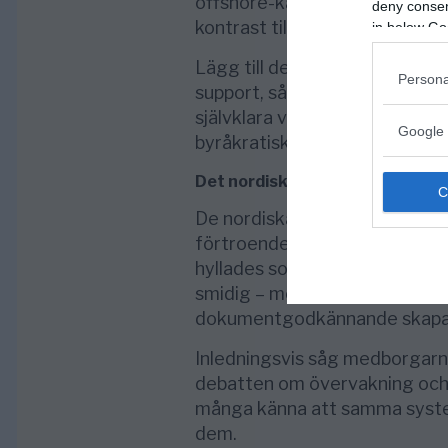
offshore-kasinon behandlas va
deny consent
kontrast till de daglånga vän
in below Go
Lägg till det större bonusgrän
Persona
support, så är det lätt att fö
självklara valet för spelare s
Google 
byråkratiska friktioner.
Det nordiska digitala landskap
De nordiska länderna byggde s
förtroende. Sveriges
BankID
hyllades som genombrott inom
smidig – men också permanent 
dokumentgodkännande skapar e
Inledningsvis såg medborgarn
debatten om övervakning och ä
många känna att samma syst
dem.