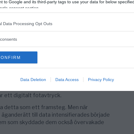
nligtvis inom några timmar – en skarp
 to Google and its third-party tags to use your data for below specifi
tetiderna under svenska BankID-system.
ogle consent section.
ser, bredare spelbibliotek och flerspråkig
l Data Processing Opt Outs
rstå varför offshore-segmentet har blivit det
om söker internationella standarder utan
consents
et – när transparens känns påträngande
CONFIRM
ina digitala identitetssystem på
, Danmarks
NemID
och Finlands
Suomi.fi
Data Deletion
Data Access
Privacy Policy
 onlinesäkerhet. De gjorde vardagen
spårbar. Varje betalning, inloggning eller
tt digitalt fotavtryck.
a detta som ett framsteg. Men när
ganderätt till data intensifierades började
em som skyddade dem också övervakade