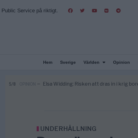
Public Service på riktigt.
Hem
Sverige
Världen
Opinion
Massiv anstormning till Ceuta – Missta
3/8
AFRIKA
—
Tucker Carlson: ”It’s Time to Save 
6/8
UNITED STATES
—
Elsa Widding: Risken att dras in i krig bor
5/8
OPINION
—
Gaza håller en av de största massbe
5/8
KRIG & FRED
—
S och KD vill omvandla sjukvården till e
5/8
SVERIGE
—
Massiv anstormning till Ceuta – Missta
3/8
AFRIKA
—
Tucker Carlson: ”It’s Time to Save 
6/8
UNITED STATES
—
UNDERHÅLLNING