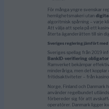
För många yngre svenskar re
hemlighetsmakeri utan
digita
algoritmisk spårning – varje kl
Att välja att spela på ett kasi
återta äganderätten till sin dig
Sveriges reglering jämfört med
Sveriges spellag från 2019 inf
BankID-verifiering obligator
Ramverket bekämpar effektivt
minderåriga, men det kopplar oc
fritidsaktiviteter – från kasino
Norge, Finland och Danmark ha
använder regelbundet utländsk
förbereder sig för att avskaf
operatörer. Danmark ligger kv