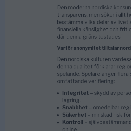
Den moderna nordiska konsum
transparens, men söker i allt
bestämma vilka delar av livet s
finansiella känslighet och fri
där denna gräns testades.
Varför anonymitet tilltalar nord
Den nordiska kulturen värdes
denna dualitet förklarar reg
spelande. Spelare anger flera 
omfattande verifiering:
Integritet
– skydd av person
lagring.
Snabbhet
– omedelbar regi
Säkerhet
– minskad risk för
Kontroll
– självbestämmand
online.