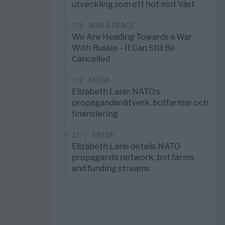
utveckling som ett hot mot Väst
1/8
WAR & PEACE
We Are Heading Towards a War
With Russia – It Can Still Be
Cancelled
1/8
MEDIA
Elizabeth Lane: NATO:s
propagandanätverk, botfarmar och
finansiering
31/7
MEDIA
Elizabeth Lane details NATO
propaganda network, bot farms,
and funding streams