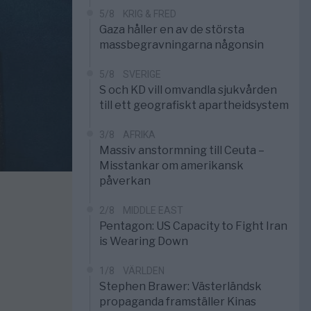
5/8
KRIG & FRED
Gaza håller en av de största
massbegravningarna någonsin
5/8
SVERIGE
S och KD vill omvandla sjukvården
till ett geografiskt apartheidsystem
3/8
AFRIKA
Massiv anstormning till Ceuta –
Misstankar om amerikansk
påverkan
2/8
MIDDLE EAST
Pentagon: US Capacity to Fight Iran
is Wearing Down
1/8
VÄRLDEN
Stephen Brawer: Västerländsk
propaganda framställer Kinas