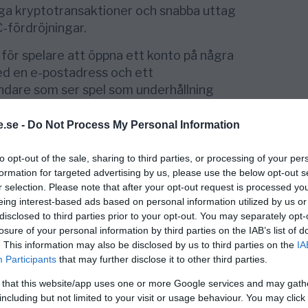
iga kryptotransaktioner och snabba uttag
-fördröjningar.
 för spelare att öppna ett konto på några
ed en e-postadress och ett
ändare som ser spel som underhållning
tering är denna enkelhet befriande.
.se -
Do Not Process My Personal Information
thereum och Tether har blivit viktiga verktyg
sa insättningar utan att personliga
to opt-out of the sale, sharing to third parties, or processing of your per
sidan av dessa erbjuder
e-plånböcker
som
formation for targeted advertising by us, please use the below opt-out s
semi-anonyma överföringar som fungerar som
r selection. Please note that after your opt-out request is processed y
eing interest-based ads based on personal information utilized by us or
asinot och banken.
disclosed to third parties prior to your opt-out. You may separately opt-
ig diskretion förlitar sig fortfarande på
losure of your personal information by third parties on the IAB’s list of
. This information may also be disclosed by us to third parties on the
IA
xepin eller CashLib, som kan köpas utan att
Participants
that may further disclose it to other third parties.
 that this website/app uses one or more Google services and may gath
gheten
den största attraktionen. Uttag på
including but not limited to your visit or usage behaviour. You may click 