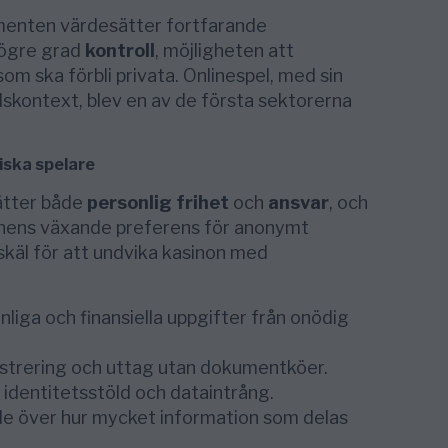
enten värdesätter fortfarande
 högre grad
kontroll
, möjligheten att
om ska förbli privata. Onlinespel, med sin
tidskontext, blev en av de första sektorerna
iska spelare
ätter både
personlig frihet
och
ansvar
, och
ionens växande preferens för anonymt
skäl för att undvika kasinon med
liga och finansiella uppgifter från onödig
strering och uttag utan dokumentköer.
 identitetsstöld och dataintrång.
e över hur mycket information som delas