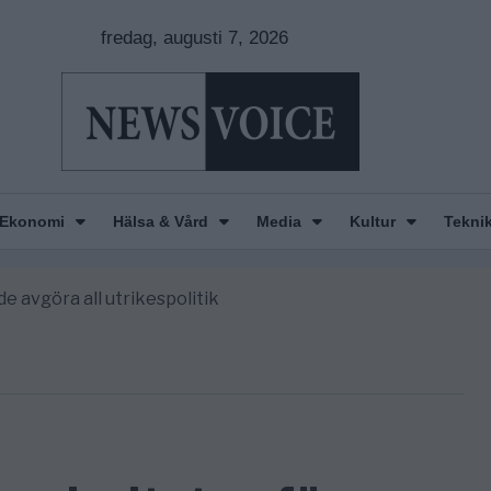
fredag, augusti 7, 2026
Ekonomi
Hälsa & Vård
Media
Kultur
Tekni
nkar om amerikansk påverkan
America” – Finally
de avgöra all utrikespolitik
gravningarna någonsin
tt geografiskt apartheidsystem
nkar om amerikansk påverkan
America” – Finally