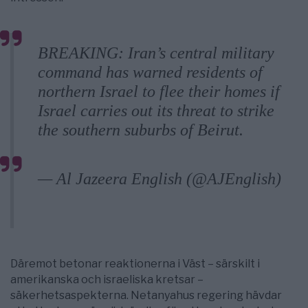
BREAKING: Iran’s central military
command has warned residents of
northern Israel to flee their homes if
Israel carries out its threat to strike
the southern suburbs of Beirut.
pic.twitter.com/v4Dy9voZhP
— Al Jazeera English (@AJEnglish)
June 1, 2026
Däremot betonar reaktionerna i Väst – särskilt i
amerikanska och israeliska kretsar –
säkerhetsaspekterna. Netanyahus regering hävdar