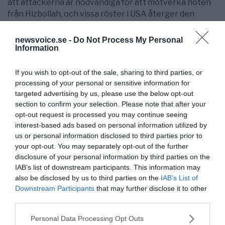
att attackerna är nödvändiga för att motverka hoten
från Hizbollah, och vissa röster i USA återger den
skepsis som präglade Trump-eran mot att
överhuvudtaget förhandla med Iran.
newsvoice.se -
Do Not Process My Personal
Information
Trump-administrationens egna budskap på senare tid
har dock signalerat öppenhet för en
If you wish to opt-out of the sale, sharing to third parties, or
överenskommelse, vilket belyser de interna
processing of your personal or sensitive information for
splittringarna i västvärlden: vissa tjänstemän trycker
targeted advertising by us, please use the below opt-out
på för maximalt tryck, medan andra varnar för att
section to confirm your selection. Please note that after your
Netanyahus agerande riskerar att leda till ett större
opt-out request is processed you may continue seeing
krig och ekonomiska konsekvenser, inklusive hot mot
interest-based ads based on personal information utilized by
us or personal information disclosed to third parties prior to
Hormuzsundet.
your opt-out. You may separately opt-out of the further
Kollapsen understryker en välbekant dynamik. Iran ser
disclosure of your personal information by third parties on the
sig själv som ett offer för ett samordnat sabotage,
IAB’s list of downstream participants. This information may
also be disclosed by us to third parties on the
IAB’s List of
medan västeliten ser det iranska inflytandet genom
Downstream Participants
that may further disclose it to other
Hizbollah som den grundläggande orsaken till
third parties.
instabiliteten. Med stigande oljepriser och regionala
spänningar som nått kokpunkten verkar vägen
Please note that this website/app uses one or more Google
Personal Data Processing Opt Outs