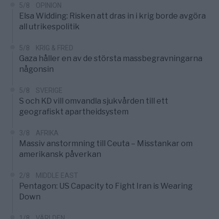
5/8
OPINION
Elsa Widding: Risken att dras in i krig borde avgöra
all utrikespolitik
5/8
KRIG & FRED
Gaza håller en av de största massbegravningarna
någonsin
5/8
SVERIGE
S och KD vill omvandla sjukvården till ett
geografiskt apartheidsystem
3/8
AFRIKA
Massiv anstormning till Ceuta – Misstankar om
amerikansk påverkan
2/8
MIDDLE EAST
Pentagon: US Capacity to Fight Iran is Wearing
Down
1/8
VÄRLDEN