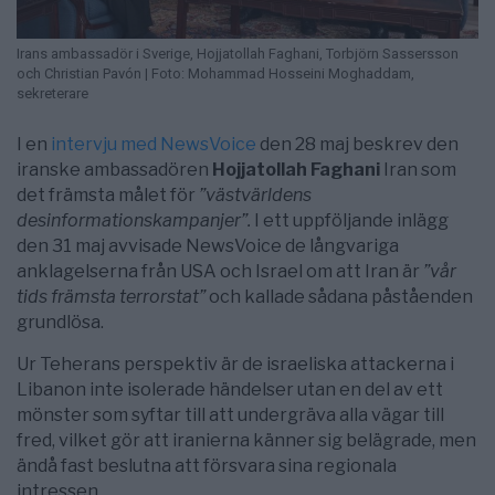
Irans ambassadör i Sverige, Hojjatollah Faghani, Torbjörn Sassersson
och Christian Pavón | Foto: Mohammad Hosseini Moghaddam,
sekreterare
I en
intervju med NewsVoice
den 28 maj beskrev den
iranske ambassadören
Hojjatollah Faghani
Iran som
det främsta målet för
”västvärldens
desinformationskampanjer”.
I ett uppföljande inlägg
den 31 maj avvisade NewsVoice de långvariga
anklagelserna från USA och Israel om att Iran är
”vår
tids främsta terrorstat”
och kallade sådana påståenden
grundlösa.
Ur Teherans perspektiv är de israeliska attackerna i
Libanon inte isolerade händelser utan en del av ett
mönster som syftar till att undergräva alla vägar till
fred, vilket gör att iranierna känner sig belägrade, men
ändå fast beslutna att försvara sina regionala
intressen.