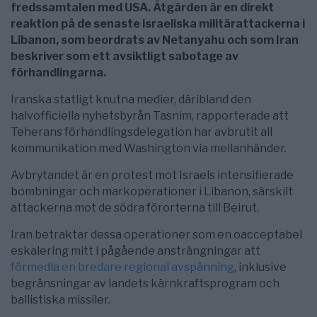
fredssamtalen med USA. Åtgärden är en direkt
reaktion på de senaste israeliska militärattackerna i
Libanon, som beordrats av Netanyahu och som Iran
beskriver som ett avsiktligt sabotage av
förhandlingarna.
Iranska statligt knutna medier, däribland den
halvofficiella nyhetsbyrån Tasnim, rapporterade att
Teherans förhandlingsdelegation har avbrutit all
kommunikation med Washington via mellanhänder.
Avbrytandet är en protest mot Israels intensifierade
bombningar och markoperationer i Libanon, särskilt
attackerna mot de södra förorterna till Beirut.
Iran betraktar dessa operationer som en oacceptabel
eskalering mitt i pågående ansträngningar att
förmedla en bredare regional avspänning
, inklusive
begränsningar av landets kärnkraftsprogram och
ballistiska missiler.