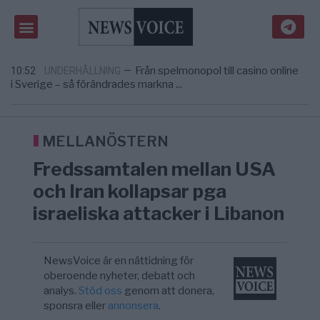
Gaza håller en av de största
5/8
KRIG & FRED
—
massbegravningarna någonsin
Richard D. Wolff: Därför provocerar
11:43
KRIG & FRED
—
Europas ledare fram ett krig med Rys ...
Från spelmonopol till casino online
10:52
UNDERHÅLLNING
—
i Sverige – så förändrades markna ...
Tucker Carlson: ”It’s Time to Save
6/8
UNITED STATES
—
America” – Finally
Elsa Widding: Risken att dras in i krig borde
5/8
OPINION
—
avgöra all utrikespolitik
MELLANÖSTERN
Gaza håller en av de största
5/8
KRIG & FRED
—
Fredssamtalen mellan USA
massbegravningarna någonsin
Richard D. Wolff: Därför provocerar
11:43
KRIG & FRED
—
och Iran kollapsar pga
Europas ledare fram ett krig med Rys ...
israeliska attacker i Libanon
NewsVoice är en nättidning för
oberoende nyheter, debatt och
analys.
Stöd oss
genom att donera,
sponsra eller
annonsera
.