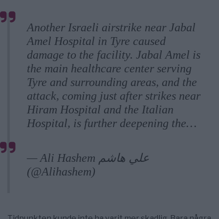
Another Israeli airstrike near Jabal
Amel Hospital in Tyre caused
damage to the facility. Jabal Amel is
the main healthcare center serving
Tyre and surrounding areas, and the
attack, coming just after strikes near
Hiram Hospital and the Italian
Hospital, is further deepening the…
pic.twitter.com/Xm65FGu1Zd
— Ali Hashem علي هاشم
(@Alihashem)
June 1, 2026
Tidpunkten kunde inte ha varit mer skadlig. Bara några