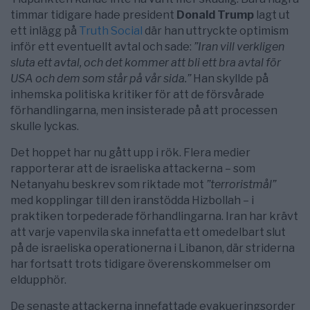
timmar tidigare hade president
Donald Trump
lagt ut
ett inlägg på
Truth Social
där han uttryckte optimism
inför ett eventuellt avtal och sade:
”Iran vill verkligen
sluta ett avtal, och det kommer att bli ett bra avtal för
USA och dem som står på vår sida.”
Han skyllde på
inhemska politiska kritiker för att de försvårade
förhandlingarna, men insisterade på att processen
skulle lyckas.
Det hoppet har nu gått upp i rök. Flera medier
rapporterar att de israeliska attackerna – som
Netanyahu beskrev som riktade mot
”terroristmål”
med kopplingar till den iranstödda Hizbollah – i
praktiken torpederade förhandlingarna. Iran har krävt
att varje vapenvila ska innefatta ett omedelbart slut
på de israeliska operationerna i Libanon, där striderna
har fortsatt trots tidigare överenskommelser om
eldupphör.
De senaste attackerna innefattade evakueringsorder