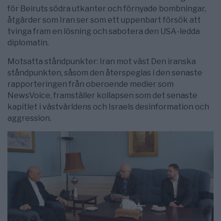
för Beiruts södra utkanter och förnyade bombningar,
åtgärder som Iran ser som ett uppenbart försök att
tvinga fram en lösning och sabotera den USA-ledda
diplomatin.
Motsatta ståndpunkter: Iran mot väst Den iranska
ståndpunkten, såsom den återspeglas i den senaste
rapporteringen från oberoende medier som
NewsVoice, framställer kollapsen som det senaste
kapitlet i västvärldens och Israels desinformation och
aggression.