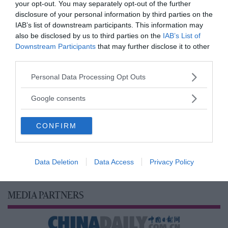
your opt-out. You may separately opt-out of the further
disclosure of your personal information by third parties on the
IAB’s list of downstream participants. This information may
also be disclosed by us to third parties on the
IAB’s List of
Downstream Participants
that may further disclose it to other
third parties.
Please note that this website/app uses one or more Google
Personal Data Processing Opt Outs
services and may gather and store information including but
not limited to your visit or usage behaviour. You may click to
Google consents
grant or deny consent to Google and its third-party tags to
use your data for below specified purposes in below Google
CONFIRM
consent section.
Data Deletion
Data Access
Privacy Policy
MEDIA PARTNERS