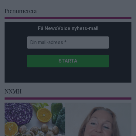
Prenumerera
Få NewsVoice nyhets-mail
NNMH