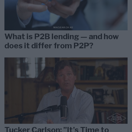
What is P2B lending — and how
does it differ from P2P?
Tucker Carlson: ”It’s Time to