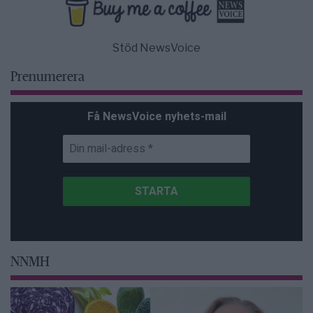
Stöd NewsVoice
Prenumerera
Få NewsVoice nyhets-mail
NNMH