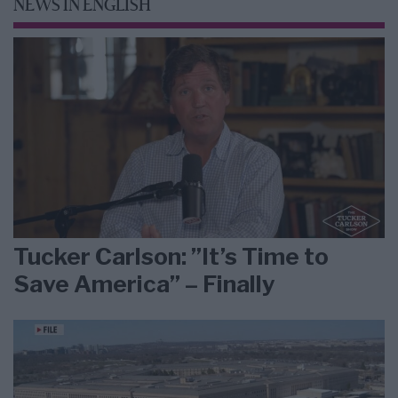
NEWS IN ENGLISH
Tucker Carlson: ”It’s Time to
Save America” – Finally