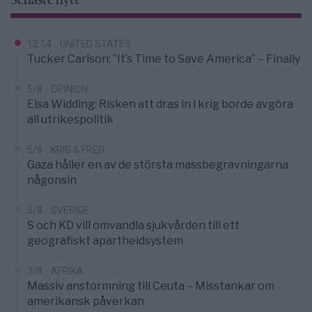
Senaste nytt
12:14
UNITED STATES
Tucker Carlson: ”It’s Time to Save America” – Finally
5/8
OPINION
Elsa Widding: Risken att dras in i krig borde avgöra
all utrikespolitik
5/8
KRIG & FRED
Gaza håller en av de största massbegravningarna
någonsin
5/8
SVERIGE
S och KD vill omvandla sjukvården till ett
geografiskt apartheidsystem
3/8
AFRIKA
Massiv anstormning till Ceuta – Misstankar om
amerikansk påverkan