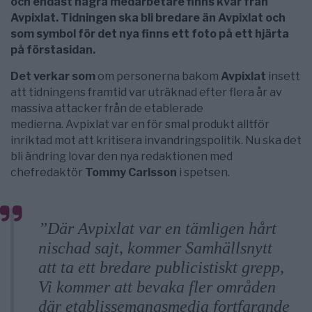
och endast några medarbetare finns kvar från
Avpixlat. Tidningen ska bli bredare än Avpixlat och
som symbol för det nya finns ett foto på ett hjärta
på förstasidan.
Det verkar som
om personerna bakom
Avpixlat
insett
att tidningens framtid var uträknad efter flera år av
massiva attacker från de etablerade
medierna. Avpixlat var en för smal produkt alltför
inriktad mot att kritisera invandringspolitik. Nu ska det
bli ändring lovar den nya redaktionen med
chefredaktör
Tommy Carlsson
i spetsen.
”Där Avpixlat var en tämligen hårt
nischad sajt, kommer Samhällsnytt
att ta ett bredare publicistiskt grepp,
Vi kommer att bevaka fler områden
där etablissemangsmedia fortfarande