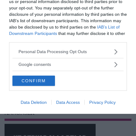
us or personal information disclosed to third parties prior to
your opt-out. You may separately opt-out of the further
disclosure of your personal information by third parties on the
IAB’s list of downstream participants. This information may
also be disclosed by us to third parties on the
IAB’s List of
Prenumerera på vårt nyhetsbrev
Downstream Participants
that may further disclose it to other
third parties.
Få NewsVoice nyhets-mail
Please note that this website/app uses one or more Google
Personal Data Processing Opt Outs
services and may gather and store information including but
not limited to your visit or usage behaviour. You may click to
Google consents
grant or deny consent to Google and its third-party tags to
use your data for below specified purposes in below Google
CONFIRM
consent section.
Data Deletion
Data Access
Privacy Policy
ANNONSER