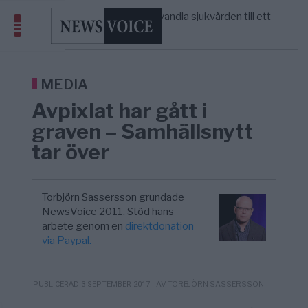
massbegravningarna någonsin
S och KD vill omvandla sjukvården till ett
5/8
SVERIGE
—
geografiskt apartheidsystem
Massiv anstormning till Ceuta – Misstankar
3/8
AFRIKA
—
om amerikansk påverkan
Tucker Carlson: ”It’s Time to Save
12:14
UNITED STATES
—
America” – Finally
MEDIA
Avpixlat har gått i
graven – Samhällsnytt
tar över
Torbjörn Sassersson grundade
NewsVoice 2011. Stöd hans
arbete genom en
direktdonation
via Paypal.
- AV TORBJÖRN SASSERSSON
PUBLICERAD 3 SEPTEMBER 2017