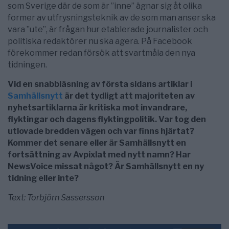
som Sverige där de som är ”inne” ägnar sig åt olika
former av utfrysningsteknik av de som man anser ska
vara ”ute”, är frågan hur etablerade journalister och
politiska redaktörer nu ska agera. På Facebook
förekommer redan försök att svartmåla den nya
tidningen.
Vid en snabbläsning av första sidans artiklar i
Samhällsnytt
är det tydligt att majoriteten av
nyhetsartiklarna är kritiska mot invandrare,
flyktingar och dagens flyktingpolitik. Var tog den
utlovade bredden vägen och var finns hjärtat?
Kommer det senare eller är Samhällsnytt en
fortsättning av Avpixlat med nytt namn? Har
NewsVoice missat något? Är Samhällsnytt en ny
tidning eller inte?
Text: Torbjörn Sassersson