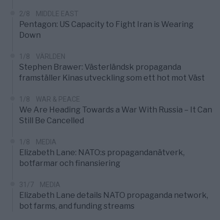
2/8
MIDDLE EAST
Pentagon: US Capacity to Fight Iran is Wearing
Down
1/8
VÄRLDEN
Stephen Brawer: Västerländsk propaganda
framställer Kinas utveckling som ett hot mot Väst
1/8
WAR & PEACE
We Are Heading Towards a War With Russia – It Can
Still Be Cancelled
1/8
MEDIA
Elizabeth Lane: NATO:s propagandanätverk,
botfarmar och finansiering
31/7
MEDIA
Elizabeth Lane details NATO propaganda network,
bot farms, and funding streams