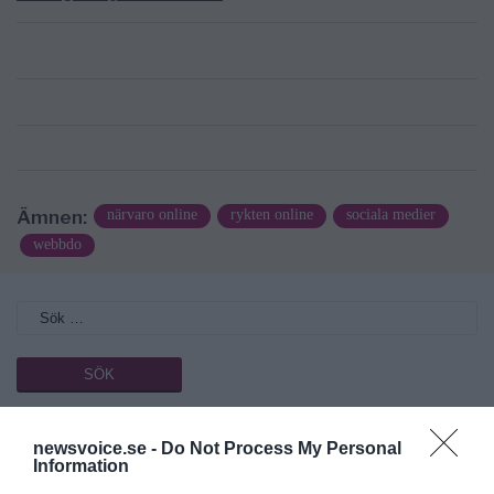
Ämnen:
närvaro online
rykten online
sociala medier
webbdo
Prenumerera på vårt nyhetsbrev
newsvoice.se -
Do Not Process My Personal
Information