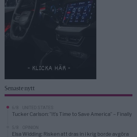
Senaste nytt
6/8
UNITED STATES
Tucker Carlson: ”It’s Time to Save America” – Finally
5/8
OPINION
Elsa Widding: Risken att dras in i krig borde avgöra