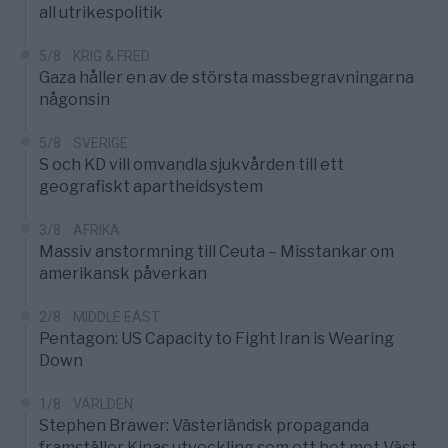
all utrikespolitik
5/8
KRIG & FRED
Gaza håller en av de största massbegravningarna
någonsin
5/8
SVERIGE
S och KD vill omvandla sjukvården till ett
geografiskt apartheidsystem
3/8
AFRIKA
Massiv anstormning till Ceuta – Misstankar om
amerikansk påverkan
2/8
MIDDLE EAST
Pentagon: US Capacity to Fight Iran is Wearing
Down
1/8
VÄRLDEN
Stephen Brawer: Västerländsk propaganda
framställer Kinas utveckling som ett hot mot Väst