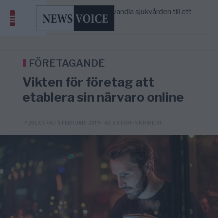
massbegravningarna någonsin
S och KD vill omvandla sjukvården till ett
5/8
SVERIGE
—
geografiskt apartheidsystem
Massiv anstormning till Ceuta – Misstankar
3/8
AFRIKA
—
om amerikansk påverkan
Tucker Carlson: ”It’s Time to Save
6/8
UNITED STATES
—
America” – Finally
FÖRETAGANDE
Vikten för företag att
etablera sin närvaro online
- AV EXTERN SKRIBENT
PUBLICERAD 8 FEBRUARI 2019