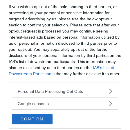
Få NewsVoice nyhets-mail
If you wish to opt-out of the sale, sharing to third parties, or
processing of your personal or sensitive information for
targeted advertising by us, please use the below opt-out
section to confirm your selection. Please note that after your
opt-out request is processed you may continue seeing
interest-based ads based on personal information utilized by
us or personal information disclosed to third parties prior to
your opt-out. You may separately opt-out of the further
disclosure of your personal information by third parties on the
IAB’s list of downstream participants. This information may
ANNONSER
also be disclosed by us to third parties on the
IAB’s List of
Downstream Participants
that may further disclose it to other
third parties.
Please note that this website/app uses one or more Google
Personal Data Processing Opt Outs
services and may gather and store information including but
not limited to your visit or usage behaviour. You may click to
Google consents
grant or deny consent to Google and its third-party tags to
use your data for below specified purposes in below Google
CONFIRM
consent section.