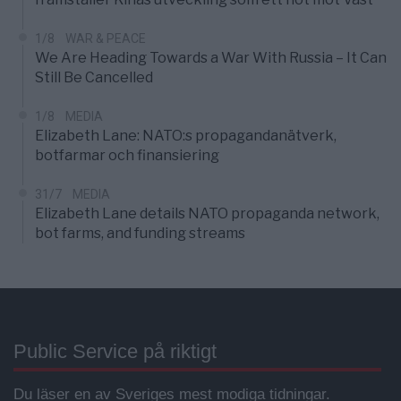
1/8
WAR & PEACE
We Are Heading Towards a War With Russia – It Can
Still Be Cancelled
1/8
MEDIA
Elizabeth Lane: NATO:s propagandanätverk,
botfarmar och finansiering
31/7
MEDIA
Elizabeth Lane details NATO propaganda network,
bot farms, and funding streams
Public Service på riktigt
Du läser en av Sveriges mest modiga tidningar.