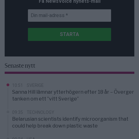
Få NewsVoice nyhets-mail
Senaste nytt
10:51
SVERIGE
Sanna Hill lämnar ytterhögern efter 18 år – Överger
tanken om ett ”vitt Sverige”
09:35
TECHNOLOGY
Belarusian scientists identify microorganism that
could help break down plastic waste