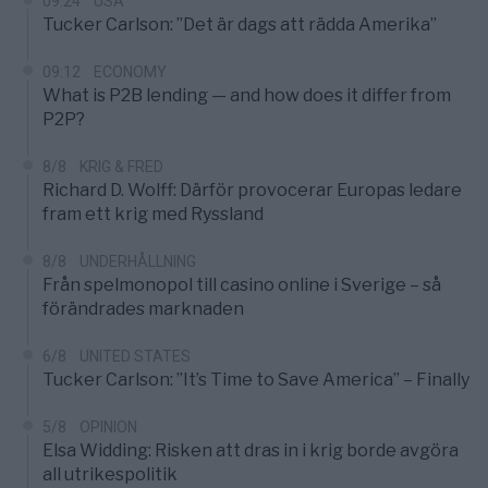
09:24
USA
Tucker Carlson: ”Det är dags att rädda Amerika”
09:12
ECONOMY
What is P2B lending — and how does it differ from
P2P?
8/8
KRIG & FRED
Richard D. Wolff: Därför provocerar Europas ledare
fram ett krig med Ryssland
8/8
UNDERHÅLLNING
Från spelmonopol till casino online i Sverige – så
förändrades marknaden
6/8
UNITED STATES
Tucker Carlson: ”It’s Time to Save America” – Finally
5/8
OPINION
Elsa Widding: Risken att dras in i krig borde avgöra
all utrikespolitik