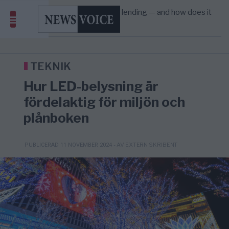
Amerika”
What is P2B lending — and how does it
09:12
ECONOMY
—
differ from P2P?
Richard D. Wolff: Därför provocerar
8/8
KRIG & FRED
—
Europas ledare fram ett krig med Rys ...
Sanna Hill lämnar ytterhögern efter 18 år –
10:51
SVERIGE
—
Överger tanken om ett ...
TEKNIK
Hur LED-belysning är
fördelaktig för miljön och
plånboken
- AV EXTERN SKRIBENT
PUBLICERAD 11 NOVEMBER 2024