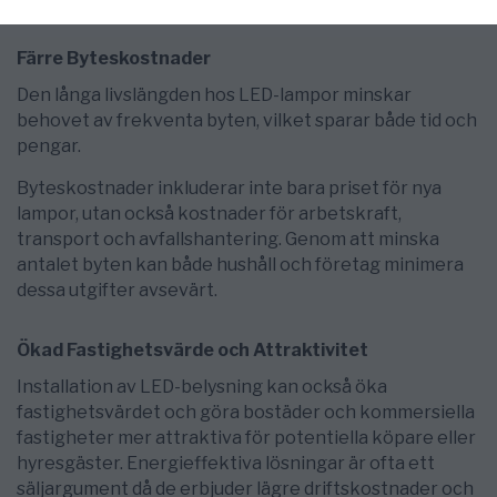
Färre Byteskostnader
Den långa livslängden hos LED-lampor minskar
behovet av frekventa byten, vilket sparar både tid och
pengar.
Byteskostnader inkluderar inte bara priset för nya
lampor, utan också kostnader för arbetskraft,
transport och avfallshantering. Genom att minska
antalet byten kan både hushåll och företag minimera
dessa utgifter avsevärt.
Ökad Fastighetsvärde och Attraktivitet
Installation av LED-belysning kan också öka
fastighetsvärdet och göra bostäder och kommersiella
fastigheter mer attraktiva för potentiella köpare eller
hyresgäster. Energieffektiva lösningar är ofta ett
säljargument då de erbjuder lägre driftskostnader och