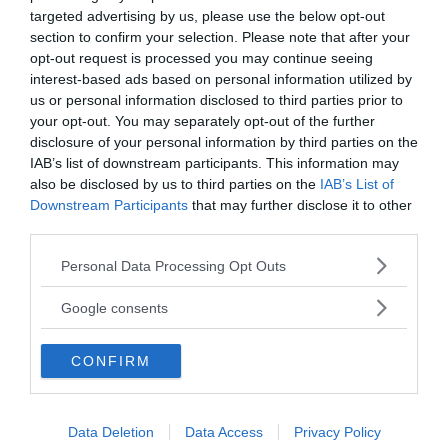
teknik driver forskning och utveckling av ännu mer
targeted advertising by us, please use the below opt-out
section to confirm your selection. Please note that after your
effektiva och miljövänliga belysningslösningar.
opt-out request is processed you may continue seeing
Detta skapar en positiv spiral där förbättringar i
interest-based ads based on personal information utilized by
tekniken leder till ytterligare miljömässiga och
us or personal information disclosed to third parties prior to
your opt-out. You may separately opt-out of the further
ekonomiska fördelar, vilket gör LED-belysning till en
disclosure of your personal information by third parties on the
central komponent i den globala hållbarhetsrörelsen.
IAB’s list of downstream participants. This information may
Ekonomiska Besparingar på Lång Sikt
also be disclosed by us to third parties on the
IAB’s List of
Downstream Participants
that may further disclose it to other
third parties.
Lägre Driftskostnader
Please note that this website/app uses one or more Google
Personal Data Processing Opt Outs
En av de mest omedelbara ekonomiska fördelarna med
services and may gather and store information including but
LED-belysning är de lägre driftskostnaderna. Den
not limited to your visit or usage behaviour. You may click to
Google consents
betydligt lägre energikonsumtionen innebär att
grant or deny consent to Google and its third-party tags to
företag och hushåll kan minska sina elräkningar
use your data for below specified purposes in below Google
avsevärt.
CONFIRM
consent section.
För företag med stora belysningsbehov kan detta
resultera i betydande årliga besparingar, vilket
Data Deletion
Data Access
Privacy Policy
förbättrar deras resultat och ekonomiska stabilitet.