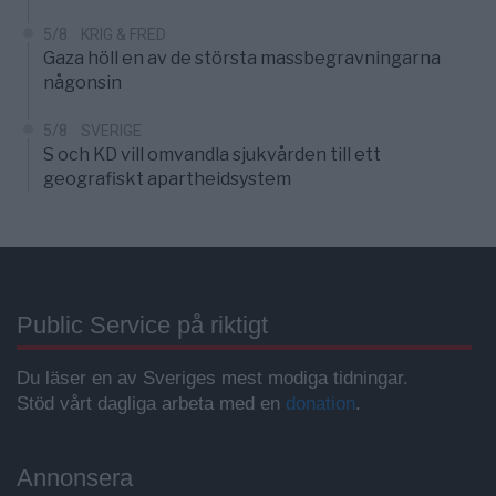
5/8
KRIG & FRED
Gaza höll en av de största massbegravningarna
någonsin
5/8
SVERIGE
S och KD vill omvandla sjukvården till ett
geografiskt apartheidsystem
Public Service på riktigt
Du läser en av Sveriges mest modiga tidningar.
Stöd vårt dagliga arbeta med en
donation
.
Annonsera