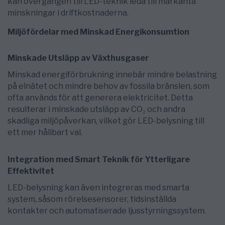
kan övergången till LED-teknik leda till markanta
minskningar i driftkostnaderna.
Miljöfördelar med Minskad Energikonsumtion
Minskade Utsläpp av Växthusgaser
Minskad energiförbrukning innebär mindre belastning
på elnätet och mindre behov av fossila bränslen, som
ofta används för att generera elektricitet. Detta
resulterar i minskade utsläpp av CO₂ och andra
skadliga miljöpåverkan, vilket gör LED-belysning till
ett mer hållbart val.
Integration med Smart Teknik för Ytterligare
Effektivitet
LED-belysning kan även integreras med smarta
system, såsom rörelsesensorer, tidsinställda
kontakter och automatiserade ljusstyrningssystem.