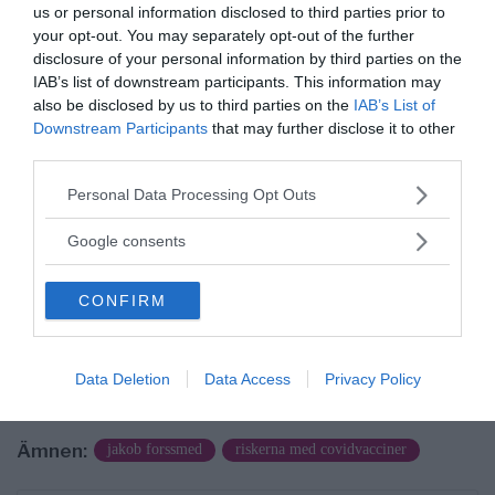
us or personal information disclosed to third parties prior to
your opt-out. You may separately opt-out of the further
disclosure of your personal information by third parties on the
IAB’s list of downstream participants. This information may
also be disclosed by us to third parties on the
IAB’s List of
Downstream Participants
that may further disclose it to other
third parties.
Please note that this website/app uses one or more Google
NewsVoice redaktion
Personal Data Processing Opt Outs
services and may gather and store information including but
nyheter@newsvoice.se
not limited to your visit or usage behaviour. You may click to
Google consents
grant or deny consent to Google and its third-party tags to
use your data for below specified purposes in below Google
CONFIRM
consent section.
Data Deletion
Data Access
Privacy Policy
Ämnen:
jakob forssmed
riskerna med covidvacciner