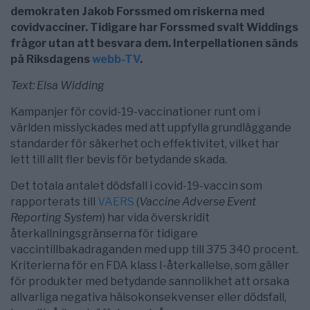
demokraten Jakob Forssmed om riskerna med
covidvacciner. Tidigare har Forssmed svalt Widdings
frågor utan att besvara dem. Interpellationen sänds
på Riksdagens
webb-TV
.
Text: Elsa Widding
Kampanjer för covid-19-vaccinationer runt om i
världen misslyckades med att uppfylla grundläggande
standarder för säkerhet och effektivitet, vilket har
lett till allt fler bevis för betydande skada.
Det totala antalet dödsfall i covid-19-vaccin som
rapporterats till
VAERS
(
Vaccine Adverse Event
Reporting System
) har vida överskridit
återkallningsgränserna för tidigare
vaccintillbakadraganden med upp till 375 340 procent.
Kriterierna för en FDA klass I-återkallelse, som gäller
för produkter med betydande sannolikhet att orsaka
allvarliga negativa hälsokonsekvenser eller dödsfall,