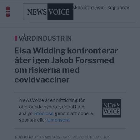
America” – Finally
Elsa Widding: Risken att dras in i krig borde
5/8
OPINION
—
avgöra all utrikespolitik
Gaza håller en av de största
5/8
KRIG & FRED
—
massbegravningarna någonsin
Richard D. Wolff: Därför provocerar
8/8
KRIG & FRED
—
Europas ledare fram ett krig med Rys ...
VÅRDINDUSTRIN
Elsa Widding konfronterar
åter igen Jakob Forssmed
om riskerna med
covidvacciner
NewsVoice är en nättidning för
oberoende nyheter, debatt och
analys.
Stöd oss
genom att donera,
sponsra eller
annonsera
.
- AV NEWSVOICE REDAKTION
PUBLICERAD 13 MARS 2025