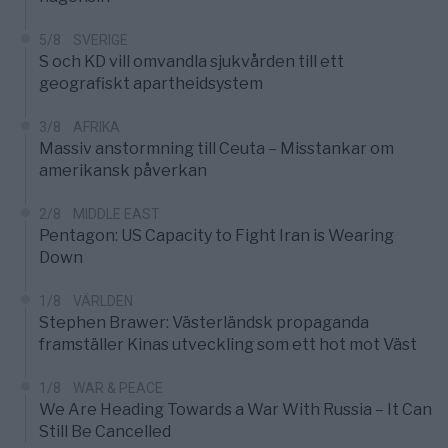
5/8
SVERIGE
S och KD vill omvandla sjukvården till ett
geografiskt apartheidsystem
3/8
AFRIKA
Massiv anstormning till Ceuta – Misstankar om
amerikansk påverkan
2/8
MIDDLE EAST
Pentagon: US Capacity to Fight Iran is Wearing
Down
1/8
VÄRLDEN
Stephen Brawer: Västerländsk propaganda
framställer Kinas utveckling som ett hot mot Väst
1/8
WAR & PEACE
We Are Heading Towards a War With Russia – It Can
Still Be Cancelled