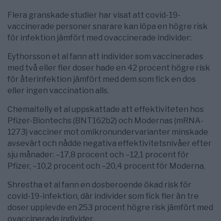
Flera granskade studier har visat att covid-19-
vaccinerade personer snarare kan löpa en högre risk
för infektion jämfört med ovaccinerade individer:
Eythorsson et al fann att individer som vaccinerades
med två eller fler doser hade en 42 procent högre risk
för återinfektion jämfört med dem som fick en dos
eller ingen vaccination alls.
Chemaitelly et al uppskattade att effektiviteten hos
Pfizer-Biontechs (BNT162b2) och Modernas (mRNA-
1273) vacciner mot omikronundervarianter minskade
avsevärt och nådde negativa effektivitetsnivåer efter
sju månader: –17,8 procent och –12,1 procent för
Pfizer, –10,2 procent och –20,4 procent för Moderna.
Shrestha et al fann en dosberoende ökad risk för
covid-19-infektion, där individer som fick fler än tre
doser upplevde en 253 procent högre risk jämfört med
ovaccinerade individer.