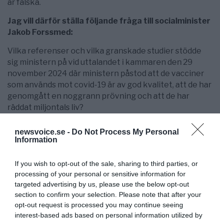
är falska.
Jag vill därför ställa följande fråga till socialminister
Jakob Forssmed:
Vilka referenser och vilka granskade studier stödde
sig ministern på vid uttalandet i kammaren den 29
november 2024 där ministern påstod att de vacciner
som används mot covid-19 är av god kvalitet, att de har
genomgått en noggrann prövning och att de har
räddat miljontals liv?
newsvoice.se -
Do Not Process My Personal
Information
Källa
Riksdagen:
Interpellation 2024/25:421 av Elsa
If you wish to opt-out of the sale, sharing to third parties, or
processing of your personal or sensitive information for
Widding – Grund för uttalande om vaccinationer mot
targeted advertising by us, please use the below opt-out
covid-19
section to confirm your selection. Please note that after your
opt-out request is processed you may continue seeing
interest-based ads based on personal information utilized by