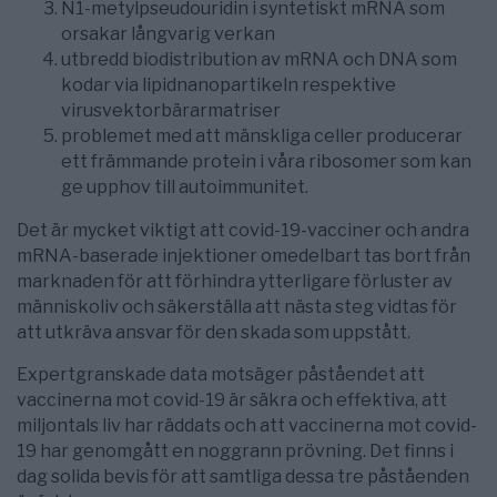
N1-metylpseudouridin i syntetiskt mRNA som
orsakar långvarig verkan
utbredd biodistribution av mRNA och DNA som
kodar via lipidnanopartikeln respektive
virusvektorbärarmatriser
problemet med att mänskliga celler producerar
ett främmande protein i våra ribosomer som kan
ge upphov till autoimmunitet.
Det är mycket viktigt att covid-19-vacciner och andra
mRNA-baserade injektioner omedelbart tas bort från
marknaden för att förhindra ytterligare förluster av
människoliv och säkerställa att nästa steg vidtas för
att utkräva ansvar för den skada som uppstått.
Expertgranskade data motsäger påståendet att
vaccinerna mot covid-19 är säkra och effektiva, att
miljontals liv har räddats och att vaccinerna mot covid-
19 har genomgått en noggrann prövning. Det finns i
dag solida bevis för att samtliga dessa tre påståenden