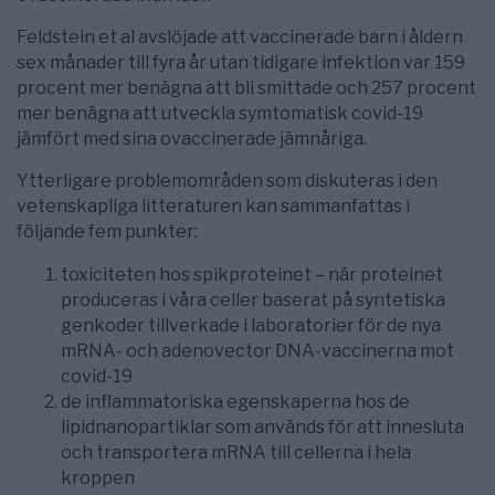
Feldstein et al avslöjade att vaccinerade barn i åldern
sex månader till fyra år utan tidigare infektion var 159
procent mer benägna att bli smittade och 257 procent
mer benägna att utveckla symtomatisk covid-19
jämfört med sina ovaccinerade jämnåriga.
Ytterligare problemområden som diskuteras i den
vetenskapliga litteraturen kan sammanfattas i
följande fem punkter:
toxiciteten hos spikproteinet – när proteinet
produceras i våra celler baserat på syntetiska
genkoder tillverkade i laboratorier för de nya
mRNA- och adenovector DNA-vaccinerna mot
covid-19
de inflammatoriska egenskaperna hos de
lipidnanopartiklar som används för att innesluta
och transportera mRNA till cellerna i hela
kroppen