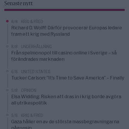
Senaste nytt
8/8
KRIG & FRED
Richard D. Wolff: Därför provocerar Europas ledare
fram ett krig med Ryssland
8/8
UNDERHÅLLNING
Från spelmonopol till casino online i Sverige – så
förändrades marknaden
6/8
UNITED STATES
Tucker Carlson: ”It’s Time to Save America” – Finally
5/8
OPINION
Elsa Widding: Risken att dras in i krig borde avgöra
all utrikespolitik
5/8
KRIG & FRED
Gaza håller en av de största massbegravningarna
någonsin