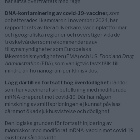
har alltså överträffats med råge.
DNA-kontaminering av covid-19-vacciner,
som
debatterades i kammaren i november 2024, har
rapporterats av flera tillverkare, vaccinplattformar
och geografiska regioner och överstiger vida de
tröskelvärden som rekommenderas av
tillsynsmyndigheter som Europeiska
läkemedelsmyndigheten (EMA) och U.S.
Food and Drug
Administration
(FDA), som vanligtvis fastställs till
mindre än tio nanogram per klinisk dos.
Lägg därtill en fortsatt hög överdödlighet
i länder
som har vaccinerat sin befolkning med modifierade
mRNA-preparat mot covid-19. Där har någon
minskning av smittspridningen ej kunnat påvisas,
däremot ökad sjukhusvistelse och dödlighet.
Den logiska grunden för fortsatt injicering av
människor med modifierat mRNA-vaccin mot covid-19
existerar således inte.