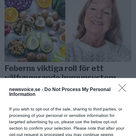
Feberns viktiga roll för ett
välfungerande immunsystem
newsvoice.se -
Do Not Process My Personal
ANNONSER
Information
If you wish to opt-out of the sale, sharing to third parties, or
processing of your personal or sensitive information for
targeted advertising by us, please use the below opt-out
section to confirm your selection. Please note that after your
opt-out request is processed you may continue seeing