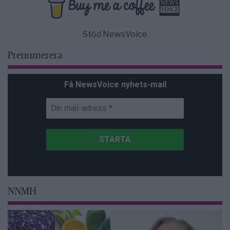
Stöd NewsVoice
Prenumerera
Få NewsVoice nyhets-mail
NNMH