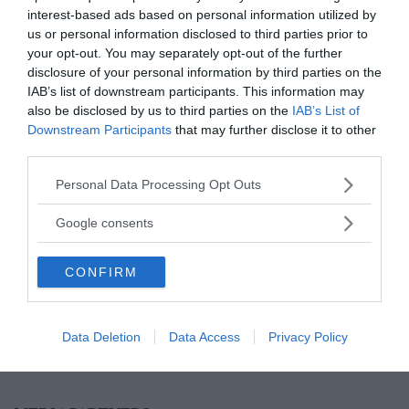
interest-based ads based on personal information utilized by
us or personal information disclosed to third parties prior to
your opt-out. You may separately opt-out of the further
disclosure of your personal information by third parties on the
IAB’s list of downstream participants. This information may
also be disclosed by us to third parties on the
IAB’s List of
Downstream Participants
that may further disclose it to other
third parties.
Please note that this website/app uses one or more Google
Personal Data Processing Opt Outs
services and may gather and store information including but
not limited to your visit or usage behaviour. You may click to
Google consents
grant or deny consent to Google and its third-party tags to
use your data for below specified purposes in below Google
CONFIRM
consent section.
Data Deletion
Data Access
Privacy Policy