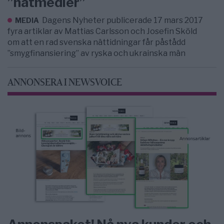
”hatmedier”
Dagens Nyheter publicerade 17 mars 2017
MEDIA
fyra artiklar av Mattias Carlsson och Josefin Sköld
om att en rad svenska nättidningar får påstådd
”smygfinansiering” av ryska och ukrainska män
ANNONSERA I NEWSVOICE