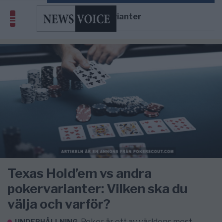
pokervarianter
Texas Hold’em vs andra
pokervarianter: Vilken ska du
välja och varför?
Poker är ett av världens mest
UNDERHÅLLNING