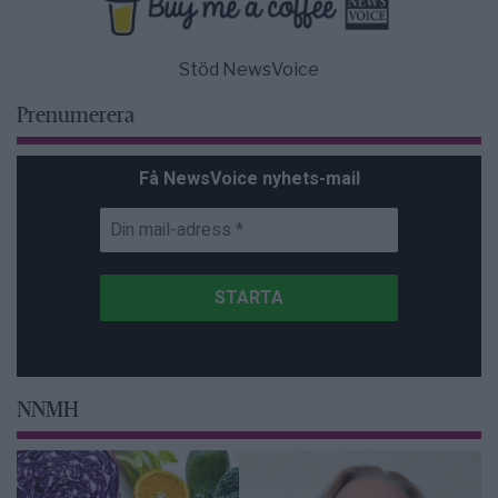
Stöd NewsVoice
Prenumerera
Få NewsVoice nyhets-mail
NNMH