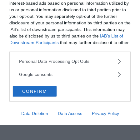
interest-based ads based on personal information utilized by
us or personal information disclosed to third parties prior to
your opt-out. You may separately opt-out of the further
disclosure of your personal information by third parties on the
IAB’s list of downstream participants. This information may
also be disclosed by us to third parties on the
IAB’s List of
Downstream Participants
that may further disclose it to other
third parties.
Please note that this website/app uses one or more Google
Personal Data Processing Opt Outs
services and may gather and store information including but
not limited to your visit or usage behaviour. You may click to
Google consents
grant or deny consent to Google and its third-party tags to
use your data for below specified purposes in below Google
CONFIRM
consent section.
Data Deletion
Data Access
Privacy Policy