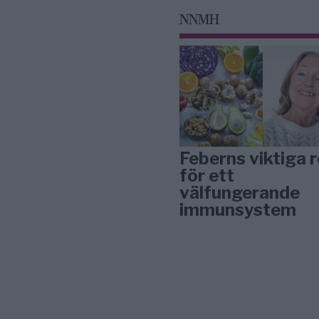
NNMH
Feberns viktiga r
för ett
välfungerande
immunsystem