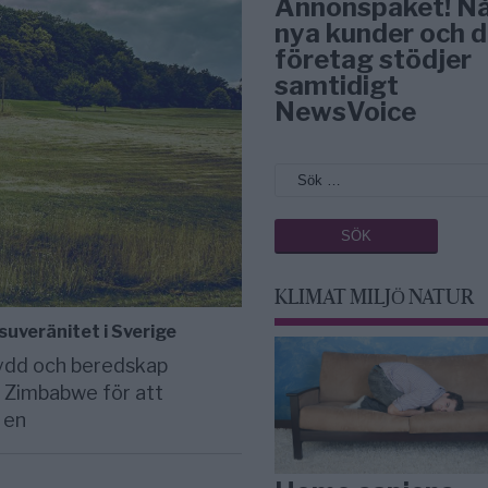
Annonspaket! N
nya kunder och d
företag stödjer
samtidigt
NewsVoice
KLIMAT MILJÖ NATUR
uveränitet i Sverige
ydd och beredskap
i Zimbabwe för att
 en