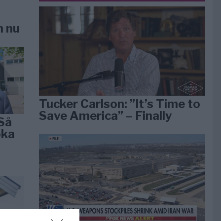
n nu
Tucker Carlson: ”It’s Time to
Save America” – Finally
Så
öka