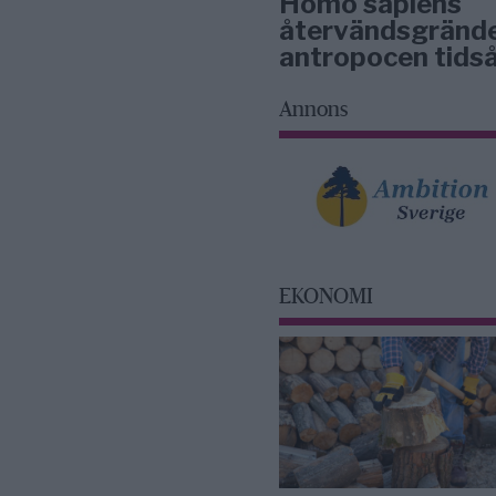
Homo sapiens
återvändsgrände
antropocen tidså
Annons
EKONOMI