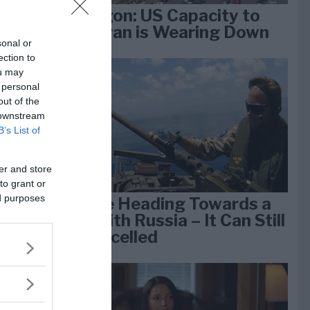
Pentagon: US Capacity to
Fight Iran is Wearing Down
sonal or
ection to
ou may
e
 personal
k 1
out of the
 downstream
B’s List of
er and store
to grant or
ed purposes
We Are Heading Towards a
War With Russia – It Can Still
Be Cancelled
lan