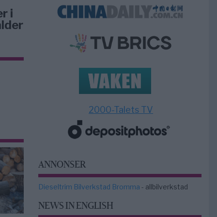
r i
lder
2000-Talets TV
ANNONSER
Dieseltrim Bilverkstad Bromma
- allbilverkstad
NEWS IN ENGLISH