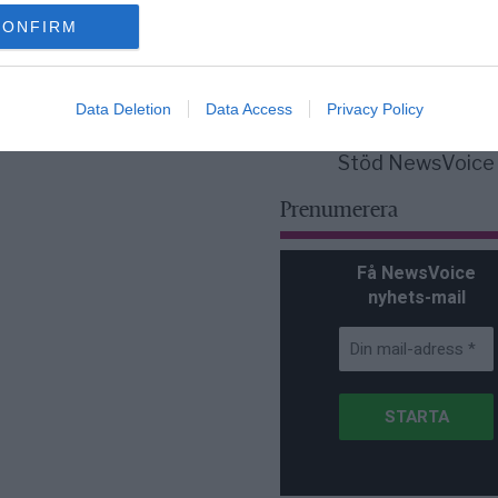
för Sverige är re
lanserad av ett p
CONFIRM
Data Deletion
Data Access
Privacy Policy
Stöd NewsVoice
Prenumerera
Få NewsVoice
nyhets-mail