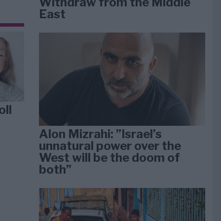
Withdraw from the Middle
East
oll
Alon Mizrahi: ”Israel’s
unnatural power over the
West will be the doom of
both”