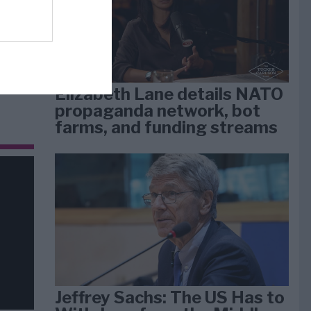
dan
arti
Elizabeth Lane details NATO
propaganda network, bot
farms, and funding streams
Jeffrey Sachs: The US Has to