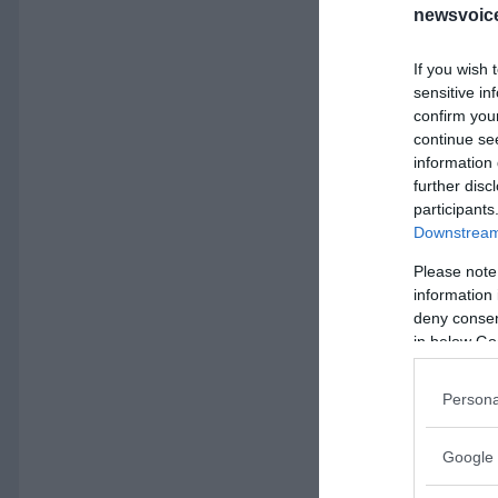
newsvoice
If you wish 
sensitive in
confirm you
continue se
information 
further disc
participants
Downstream 
Please note
information 
deny consent
in below Go
Persona
Google 