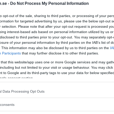
.se -
Do Not Process My Personal Information
Regeringen ger
to opt-out of the sale, sharing to third parties, or processing of your per
bidrag för
formation for targeted advertising by us, please use the below opt-out s
r selection. Please note that after your opt-out request is processed y
energieffektivar
eing interest-based ads based on personal information utilized by us or
bostäder – Ansö
disclosed to third parties prior to your opt-out. You may separately opt-
september
losure of your personal information by third parties on the IAB’s list of
. This information may also be disclosed by us to third parties on the
IA
KREAPRENÖR
Participants
that may further disclose it to other third parties.
 that this website/app uses one or more Google services and may gath
including but not limited to your visit or usage behaviour. You may click 
 to Google and its third-party tags to use your data for below specifi
ogle consent section.
l Data Processing Opt Outs
Tankesmedjan
consents
Kreaprenör: En p