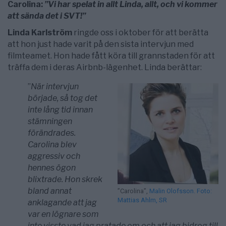
Carolina:
”Vi har spelat in allt Linda, allt, och vi kommer
att sända det i SVT!”
Linda Karlst
röm
ringde oss i oktober för att berätta
att hon just hade varit på den sista intervjun med
filmteamet. Hon hade fått köra till grannstaden för att
träffa dem i deras Airbnb-lägenhet. Linda berättar:
”
När intervjun
började, så tog det
inte lång tid innan
stämningen
förändrades.
Carolina blev
aggressiv och
hennes ögon
blixtrade. Hon skrek
bland annat
”Carolina”,
Malin Olofsson. Foto:
Mattias Ahlm, SR
anklagande att jag
var en lögnare som
inte visste vad jag pratade om och att jag bidrog till