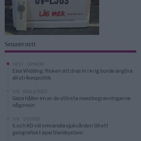
Senaste nytt
18:51
OPINION
Elsa Widding: Risken att dras in i krig borde avgöra
all utrikespolitik
5/8
KRIG & FRED
Gaza håller en av de största massbegravningarna
någonsin
5/8
SVERIGE
S och KD vill omvandla sjukvården till ett
geografiskt apartheidsystem