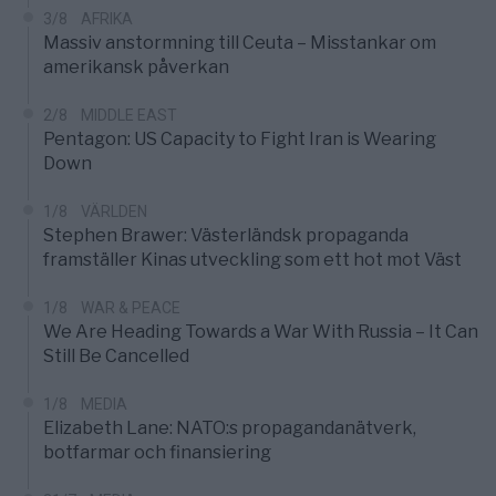
3/8
AFRIKA
Massiv anstormning till Ceuta – Misstankar om
amerikansk påverkan
2/8
MIDDLE EAST
Pentagon: US Capacity to Fight Iran is Wearing
Down
1/8
VÄRLDEN
Stephen Brawer: Västerländsk propaganda
framställer Kinas utveckling som ett hot mot Väst
1/8
WAR & PEACE
We Are Heading Towards a War With Russia – It Can
Still Be Cancelled
1/8
MEDIA
Elizabeth Lane: NATO:s propagandanätverk,
botfarmar och finansiering