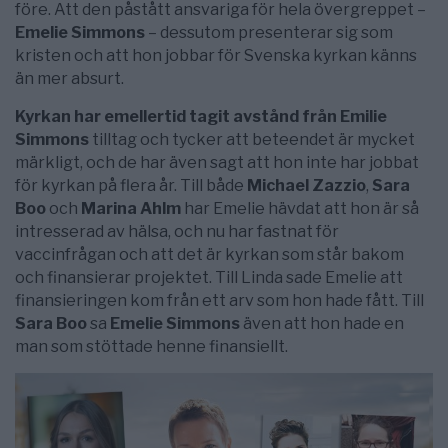
före. Att den påstått ansvariga för hela övergreppet –
Emelie Simmons
– dessutom presenterar sig som
kristen och att hon jobbar för Svenska kyrkan känns
än mer absurt.
Kyrkan har emellertid tagit avstånd från Emilie
Simmons
tilltag och tycker att beteendet är mycket
märkligt, och de har även sagt att hon inte har jobbat
för kyrkan på flera år. Till både
Michael Zazzio
,
Sara
Boo
och
Marina Ahlm
har Emelie hävdat att hon är så
intresserad av hälsa, och nu har fastnat för
vaccinfrågan och att det är kyrkan som står bakom
och finansierar projektet. Till Linda sade Emelie att
finansieringen kom från ett arv som hon hade fått. Till
Sara Boo
sa
Emelie Simmons
även att hon hade en
man som stöttade henne finansiellt.