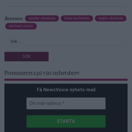
Ämnen:
emelie simmons
linda karlström
malin olofsson
michael zazzio
Prenumerera på vårt nyhetsbrev
Få NewsVoice nyhets-mail