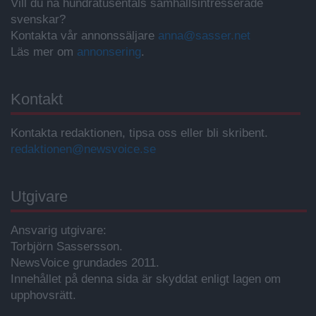
Vill du nå hundratusentals samhällsintresserade
svenskar?
Kontakta vår annonssäljare
anna@sasser.net
Läs mer om
annonsering
.
Kontakt
Kontakta redaktionen, tipsa oss eller bli skribent.
redaktionen@newsvoice.se
Utgivare
Ansvarig utgivare:
Torbjörn Sassersson.
NewsVoice grundades 2011.
Innehållet på denna sida är skyddat enligt lagen om
upphovsrätt.