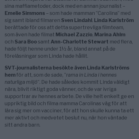
sina maffiametoder, dock med en annan journalist –
Emelie Simmons
– som hade mamman ”Carolina” med
sig samt ibland filmaren
Sven Lindahl
.
Linda Karlström
berättade för oss att detta supertrevliga filmteam,
som även hade filmat
Michael Zazzio
,
Marina Ahlm
och
Sara Boo
samt
Ann-Charlotte Stewart
med flera,
hade följt henne under 1½ år, bland annat på de
föreläsningar som Linda hade hållit.
SVT-journalisterna besökte även Linda Karlströms
hem
för att, som de sade, ”
rama in Linda i hennes
naturliga miljö
”. De hade således kommit Linda väldigt
nära, blivit riktigt goda vänner, och de var ivriga
supportrar av hennes arbete. De ville helt enkelt ge en
uppriktig bild och filma mamma Carolinas väg för att
lära sig mer om vacciner, för att hon skulle kunna ta ett
mer aktivt och medvetet beslut nu, när hon väntade
sitt andra barn.