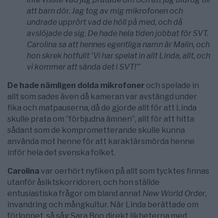
att barn dör. Jag tog av mig mikrofonen och
undrade upprört vad de höll på med, och då
avslöjade de sig. De hade hela tiden jobbat för SVT.
Carolina sa att hennes egentliga namn är Malin, och
hon skrek hotfullt ’Vi har spelat in allt Linda, allt, och
vi kommer att sända det i SVT!’
”
De hade nämligen dolda mikrofoner
och spelade in
allt som sades även då kameran var avstängd under
fika och matpauserna, då de gjorde allt för att Linda
skulle prata om ”förbjudna ämnen”, allt för att hitta
sådant som de komprometterande skulle kunna
använda mot henne för att karaktärsmörda henne
inför hela det svenska folket.
Carolina
var oerhört nyfiken på allt som tycktes finnas
utanför åsiktskorridoren, och hon ställde
entusiastiska frågor om bland annat
New World Order
,
invandring och mångkultur. När Linda berättade om
förloppet, så såg Sara Boo direkt likheterna med