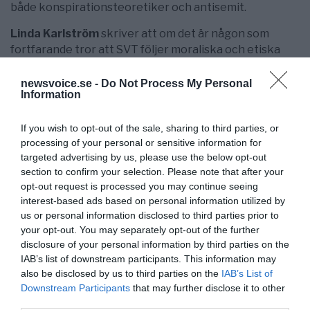
både konspirationsteoretiker och antisemit.
Linda Karlström
skriver att om det är någon som
fortfarande tror att SVT följer moraliska och etiska
principer, så torde den barnatron nu vara död – helt
död. SVT:s personal har inte följt
de pressetiska
newsvoice.se -
Do Not Process My Personal
Information
reglerna
, och de har behandlat hederliga medborgare
som om de vore brottslingar – och allt beror på att de
If you wish to opt-out of the sale, sharing to third parties, or
föreläser om vacciners skadeverkningar. Både i
processing of your personal or sensitive information for
Sverige och Finland har alla medborgare åsiktsfrihet,
targeted advertising by us, please use the below opt-out
och människors olika åsikter får inte utan deras
section to confirm your selection. Please note that after your
vetskap och medgivande registreras och hängas ut till
opt-out request is processed you may continue seeing
allmän bespottning.
interest-based ads based on personal information utilized by
us or personal information disclosed to third parties prior to
Sådant sysslar man med i diktaturer.
Finska Yle har
your opt-out. You may separately opt-out of the further
flera gånger ”avrättat”
Ann-Katrine Backman
inför
disclosure of your personal information by third parties on the
hela det svenska/ finska folket då Yle falskt har
IAB’s list of downstream participants. This information may
uppgett att hon skulle vara brottslig och då finns det
also be disclosed by us to third parties on the
IAB’s List of
inte ens någon polisanmälan mot henne – sanningen
Downstream Participants
that may further disclose it to other
är att hon följer de striktare svenska reglerna trots att
third parties.