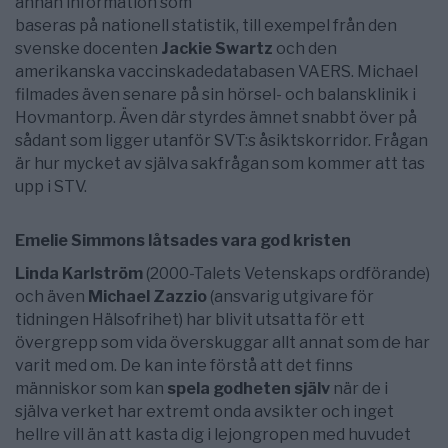
annan information som
baseras på nationell statistik, till exempel från den
svenske docenten
Jackie Swartz
och den
amerikanska vaccinskadedatabasen VAERS. Michael
filmades även senare på sin hörsel- och balansklinik i
Hovmantorp. Även där styrdes ämnet snabbt över på
sådant som ligger utanför SVT:s åsiktskorridor. Frågan
är hur mycket av själva sakfrågan som kommer att tas
upp i STV.
Emelie Simmons låtsades vara god kristen
Linda Karlström
(2000-Talets Vetenskaps ordförande)
och även
Michael Zazzio
(ansvarig utgivare för
tidningen Hälsofrihet) har blivit utsatta för ett
övergrepp som vida överskuggar allt annat som de har
varit med om. De kan inte förstå att det finns
människor som kan
spela godheten själv
när de i
själva verket har extremt onda avsikter och inget
hellre vill än att kasta dig i lejongropen med huvudet