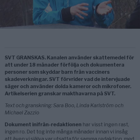
SVT GRANSKAS. Kanalen använder skattemedel för
att under 18 månader förfölja och dokumentera
personer som skyddar barn från vacciners
skadeverkningar. SVT förvrider vad de intervjuade
säger och använder dolda kameror och mikrofoner.
Artikelserien granskar makthavarna på SVT.
Text och granskning: Sara Boo, Linda Karlström och
Michael Zazzio
Dokument inifrån-redaktionen
har visst ingen rast,
ingen ro. Det tog inte många månader innan vi insåg
att även vi själva var utsatta för samma redaktion, med