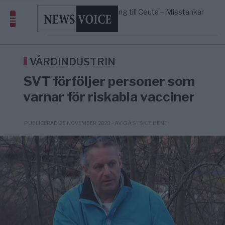
geografiskt apartheidsystem
Massiv anstormning till Ceuta – Misstankar
3/8
AFRIKA
—
om amerikansk påverkan
Pentagon: US Capacity to Fight Iran is
2/8
MIDDLE EAST
—
Wearing Down
Elsa Widding: Risken att dras in i krig
18:51
OPINION
—
borde avgöra all utrikespolitik
VÅRDINDUSTRIN
SVT förföljer personer som
varnar för riskabla vacciner
- AV GÄSTSKRIBENT
PUBLICERAD 25 NOVEMBER 2020