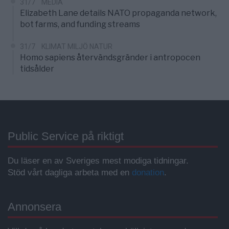
31/7
MEDIA
Elizabeth Lane details NATO propaganda network,
bot farms, and funding streams
31/7
KLIMAT MILJÖ NATUR
Homo sapiens återvändsgränder i antropocen
tidsålder
Public Service på riktigt
Du läser en av Sveriges mest modiga tidningar.
Stöd vårt dagliga arbeta med en
donation
.
Annonsera