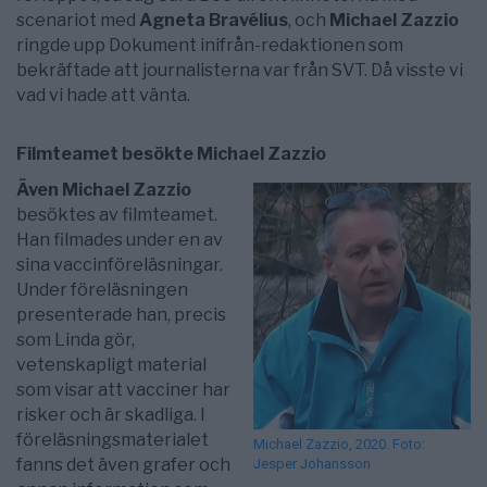
scenariot med
Agneta Bravélius
, och
Michael Zazzio
ringde upp Dokument inifrån-redaktionen som
bekräftade att journalisterna var från SVT. Då visste vi
vad vi hade att vänta.
Filmteamet besökte Michael Zazzio
Även Michael Zazzio
besöktes av filmteamet.
Han filmades under en av
sina vaccinföreläsningar.
Under föreläsningen
presenterade han, precis
som Linda gör,
vetenskapligt material
som visar att vacciner har
risker och är skadliga. I
föreläsningsmaterialet
Michael Zazzio, 2020. Foto:
fanns det även grafer och
Jesper Johansson