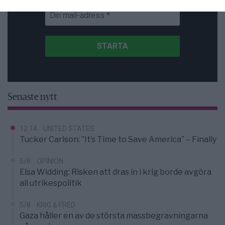
Senaste nytt
12:14
UNITED STATES
Tucker Carlson: ”It’s Time to Save America” – Finally
5/8
OPINION
Elsa Widding: Risken att dras in i krig borde avgöra
all utrikespolitik
5/8
KRIG & FRED
Gaza håller en av de största massbegravningarna