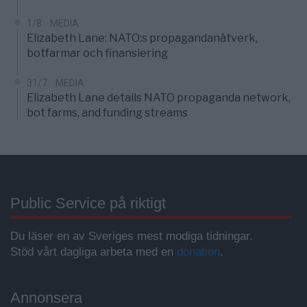
1/8
MEDIA
Elizabeth Lane: NATO:s propagandanätverk,
botfarmar och finansiering
31/7
MEDIA
Elizabeth Lane details NATO propaganda network,
bot farms, and funding streams
Public Service på riktigt
Du läser en av Sveriges mest modiga tidningar.
Stöd vårt dagliga arbeta med en
donation
.
Annonsera