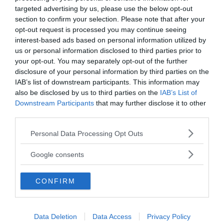
nyheter@newsvoice.se
targeted advertising by us, please use the below opt-out
section to confirm your selection. Please note that after your
opt-out request is processed you may continue seeing
interest-based ads based on personal information utilized by
us or personal information disclosed to third parties prior to
your opt-out. You may separately opt-out of the further
disclosure of your personal information by third parties on the
IAB’s list of downstream participants. This information may
also be disclosed by us to third parties on the
IAB’s List of
Downstream Participants
that may further disclose it to other
Ämnen:
jens jendal
nato
sverige som proxyland
third parties.
Please note that this website/app uses one or more Google
Personal Data Processing Opt Outs
services and may gather and store information including but
not limited to your visit or usage behaviour. You may click to
Google consents
grant or deny consent to Google and its third-party tags to
use your data for below specified purposes in below Google
CONFIRM
consent section.
Prenumerera på vårt nyhetsbrev
Få NewsVoice nyhets-mail
Data Deletion
Data Access
Privacy Policy