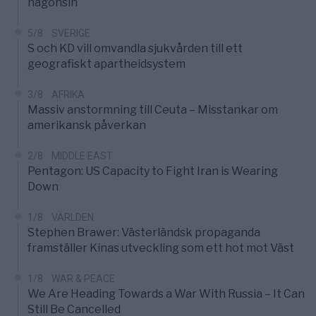
någonsin
5/8
SVERIGE
S och KD vill omvandla sjukvården till ett
geografiskt apartheidsystem
3/8
AFRIKA
Massiv anstormning till Ceuta – Misstankar om
amerikansk påverkan
2/8
MIDDLE EAST
Pentagon: US Capacity to Fight Iran is Wearing
Down
1/8
VÄRLDEN
Stephen Brawer: Västerländsk propaganda
framställer Kinas utveckling som ett hot mot Väst
1/8
WAR & PEACE
We Are Heading Towards a War With Russia – It Can
Still Be Cancelled