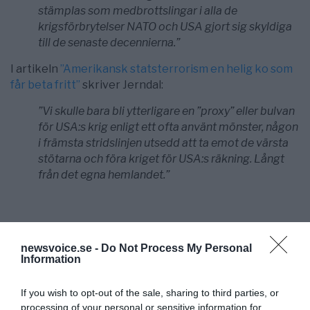
stämplas som medbrottslingar i alla de
krigsförbrytelser NATO och USA gjort sig skyldiga
till de senaste decennierna.”
I artikeln
”Amerikansk statsterrorism en helig ko som
får beta fritt”
skriver Jerndal:
”Vi skulle bara bli ytterligare en ”proxy” eller bulvan
för USA:s krig enligt ett ofta använt mönster, någon
i främsta stridslinjen utsedd att ta emot de värsta
stötarna och föra kriget för USA:s räkning. Långt
från det egna hemlandet.”
Sammanställning: NewsVoice
newsvoice.se -
Do Not Process My Personal
Information
If you wish to opt-out of the sale, sharing to third parties, or
NewsVoice redaktion
processing of your personal or sensitive information for