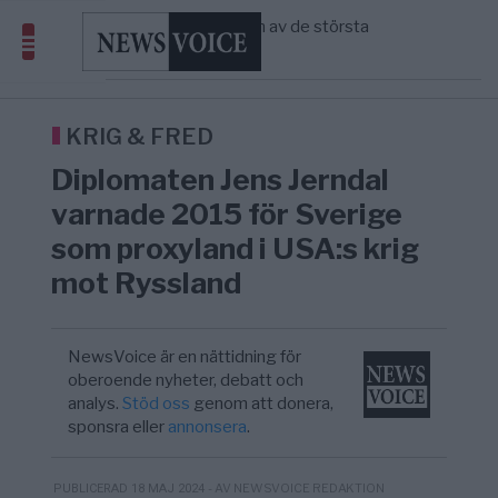
avgöra all utrikespolitik
Gaza håller en av de största
5/8
KRIG & FRED
—
massbegravningarna någonsin
S och KD vill omvandla sjukvården till ett
5/8
SVERIGE
—
geografiskt apartheidsystem
Massiv anstormning till Ceuta – Misstankar
3/8
AFRIKA
—
om amerikansk påverkan
KRIG & FRED
Tucker Carlson: ”It’s Time to Save
12:14
UNITED STATES
—
Diplomaten Jens Jerndal
America” – Finally
varnade 2015 för Sverige
som proxyland i USA:s krig
mot Ryssland
NewsVoice är en nättidning för
oberoende nyheter, debatt och
analys.
Stöd oss
genom att donera,
sponsra eller
annonsera
.
- AV NEWSVOICE REDAKTION
PUBLICERAD 18 MAJ 2024