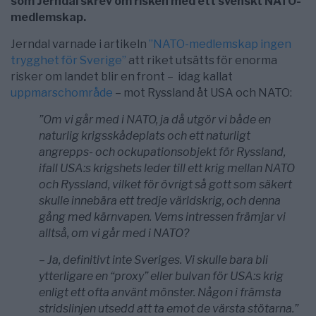
som Jerndal skrev om risken med ett svenskt NATO-
medlemskap.
Jerndal varnade i artikeln
”NATO-medlemskap ingen
trygghet för Sverige”
att riket utsätts för enorma
risker om landet blir en front – idag kallat
uppmarschområde
– mot Ryssland åt USA och NATO:
”Om vi går med i NATO, ja då utgör vi både en
naturlig krigsskådeplats och ett naturligt
angrepps- och ockupationsobjekt för Ryssland,
ifall USA:s krigshets leder till ett krig mellan NATO
och Ryssland, vilket för övrigt så gott som säkert
skulle innebära ett tredje världskrig, och denna
gång med kärnvapen. Vems intressen främjar vi
alltså, om vi går med i NATO?
– Ja, definitivt inte Sveriges. Vi skulle bara bli
ytterligare en “proxy” eller bulvan för USA:s krig
enligt ett ofta använt mönster. Någon i främsta
stridslinjen utsedd att ta emot de värsta stötarna.”