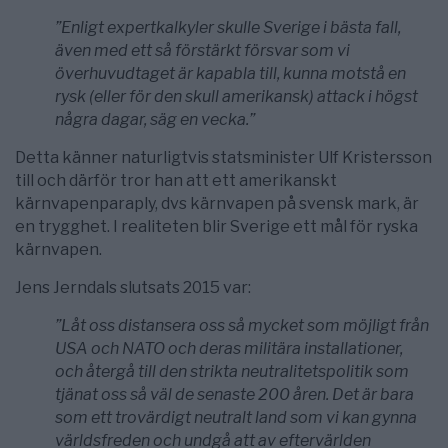
”Enligt expertkalkyler skulle Sverige i bästa fall,
även med ett så förstärkt försvar som vi
överhuvudtaget är kapabla till, kunna motstå en
rysk (eller för den skull amerikansk) attack i högst
några dagar, säg en vecka.”
Detta känner naturligtvis statsminister Ulf Kristersson
till och därför tror han att ett amerikanskt
kärnvapenparaply, dvs kärnvapen på svensk mark, är
en trygghet. I realiteten blir Sverige ett mål för ryska
kärnvapen.
Jens Jerndals slutsats 2015 var:
”Låt oss distansera oss så mycket som möjligt från
USA och NATO och deras militära installationer,
och återgå till den strikta neutralitetspolitik som
tjänat oss så väl de senaste 200 åren. Det är bara
som ett trovärdigt neutralt land som vi kan gynna
världsfreden och undgå att av eftervärlden