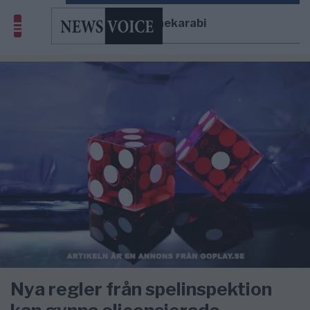
Ardalan Shekarabi
Nya regler från spelinspektion