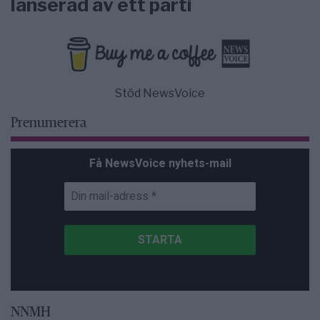
lanserad av ett parti
Stöd NewsVoice
Prenumerera
Få NewsVoice nyhets-mail
NNMH